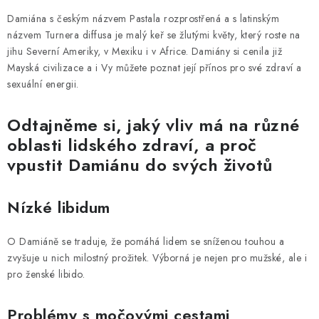
d
Damiána s českým názvem Pastala rozprostřená a s latinským
a
názvem Turnera diffusa je malý keř se žlutými květy, který roste na
c
jihu Severní Ameriky, v Mexiku i v Africe. Damiány si cenila již
í
Mayská civilizace a i Vy můžete poznat její přínos pro své zdraví a
p
sexuální energii.
r
Odtajněme si, jaký vliv má na různé
v
k
oblasti lidského zdraví, a proč
y
vpustit Damiánu do svých životů
v
ý
Nízké libidum
p
i
O Damiáně se traduje, že pomáhá lidem se sníženou touhou a
s
zvyšuje u nich milostný prožitek. Výborná je nejen pro mužské, ale i
u
pro ženské libido.
Problémy s močovými cestami