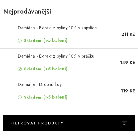
MUŽI
Nejprodávanější
OSTATNÍ
Damiána - Extrakt z byliny 10:1 v kapslích
DOVOLENÁ
211 Kč
(>5 balení)
Skladem
Doprava a platba
Recenze
Věrnostní program
Damiána - Extrakt z byliny 10:1 v prášku
Proč Botanic?
Kontakty
149 Kč
(>5 balení)
Skladem
Damiána - Drcené listy
119 Kč
(>5 balení)
Skladem
FILTROVAT PRODUKTY
V
Ř