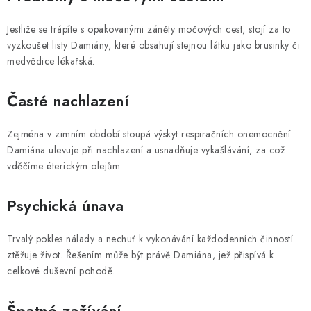
Jestliže se trápíte s opakovanými záněty močových cest, stojí za to
vyzkoušet listy Damiány, které obsahují stejnou látku jako brusinky či
medvědice lékařská.
Časté nachlazení
Zejména v zimním období stoupá výskyt respiračních onemocnění.
Damiána ulevuje při nachlazení a usnadňuje vykašlávání, za což
vděčíme éterickým olejům.
Psychická únava
Trvalý pokles nálady a nechuť k vykonávání každodenních činností
ztěžuje život. Řešením může být právě Damiána, jež přispívá k
celkové duševní pohodě.
Špatné zažívání