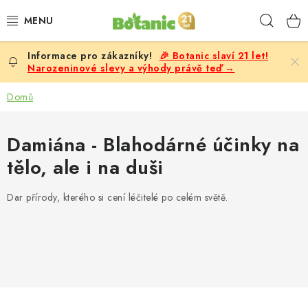
Přejít
Hleda
na
obsah
🎉 Botanic slaví 21 let!
PREMIUM
Narozeninové slevy a výhody právě teď →
DOPLŇKY STRAVY
Domů
CÍLE
Damiána - Blahodárné účinky na
tělo, ale i na duši
POTRAVINY, NÁPOJE
Dar přírody, kterého si cení léčitelé po celém světě.
SLEVY, AKCE
BESTSELLERY
ŽENY