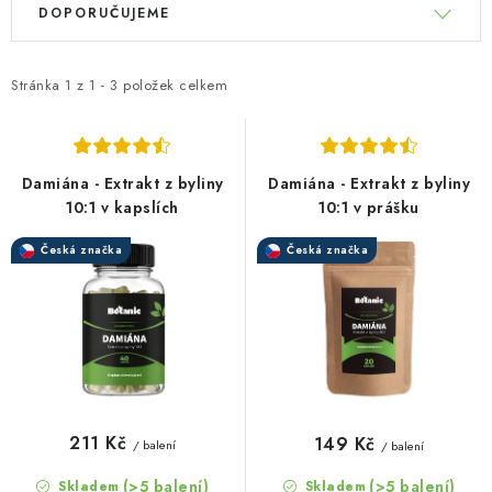
DOPORUČUJEME
ý
a
p
z
i
e
Stránka
1
z
1
-
3
položek celkem
s
n
p
í
r
p
Damiána - Extrakt z byliny
Damiána - Extrakt z byliny
o
r
10:1 v kapslích
10:1 v prášku
d
o
Česká značka
Česká značka
u
d
k
u
t
k
ů
t
ů
211 Kč
149 Kč
/ balení
/ balení
(>5 balení)
(>5 balení)
Skladem
Skladem