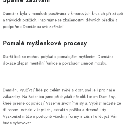
Damiána byla v minulosti používána v kmenových kruzích při zácpě
a trávicích potížích. Inspirujme se zkušenostmi dávných předků a
podpořme Damiánou své zažívání.
Pomalé myšlenkové procesy
Starší lidé se mohou potýkat s pomalejším myšlením. Damiána
dokáže zlepšit mentální funkce a povzbudit činnost mozku.
Damiánu využívají lidé po celém světě a dostupná je i pro naše
zákazníky. Na Botanicu jsme přichystali několik forem Damiány,
které přesně odpovídají Vašemu životnímu stylu. Vybírat můžete ze
tří forem: extrakt v kapslích, extrakt v prášku a drcené listy.
Vyzkoušet můžete postupně všechny formy a zůstat u té, jež Vám
bude vyhovovat.