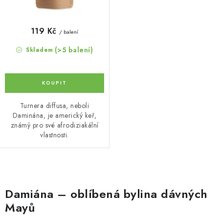
119 Kč
/ balení
(>5 balení)
Skladem
Turnera diffusa, neboli
Daminána, je americký keř,
známý pro své afrodiziakální
vlastnosti.
O
v
Damiána – oblíbená bylina dávných
l
Mayů
á