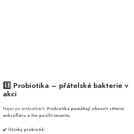
5️⃣ Probiotika – přátelské bakterie v
akci
Nejen po antibiotikách.
Probiotika pomáhají obnovit střevní
mikroflóru a tím posílit imunitu.
✔️ Účinky probiotik: