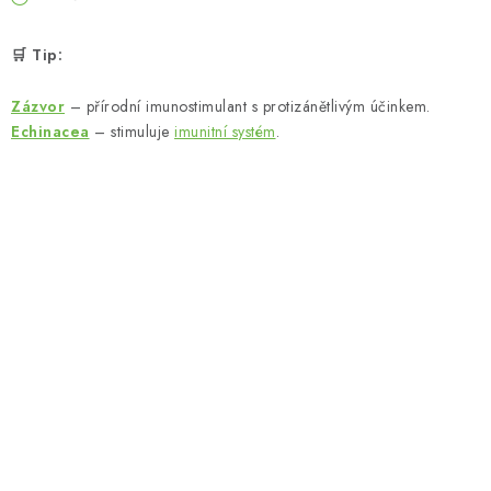
🛒 Tip:
Zázvor
– přírodní imunostimulant s protizánětlivým účinkem.
Echinacea
– stimuluje
imunitní systém
.