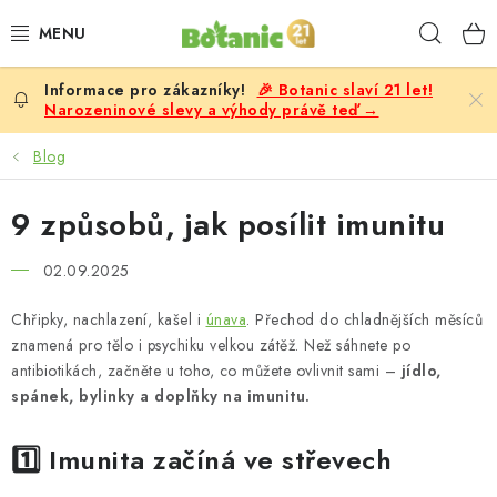
Přejít
Hleda
na
obsah
🎉 Botanic slaví 21 let!
PREMIUM
Narozeninové slevy a výhody právě teď →
DOPLŇKY STRAVY
Blog
CÍLE
9 způsobů, jak posílit imunitu
POTRAVINY, NÁPOJE
02.09.2025
Chřipky, nachlazení, kašel i
únava
. Přechod do chladnějších měsíců
SLEVY, AKCE
znamená pro tělo i psychiku velkou zátěž. Než sáhnete po
antibiotikách, začněte u toho, co můžete ovlivnit sami –
jídlo,
BESTSELLERY
spánek, bylinky a doplňky na imunitu.
ŽENY
1️⃣ Imunita začíná ve střevech