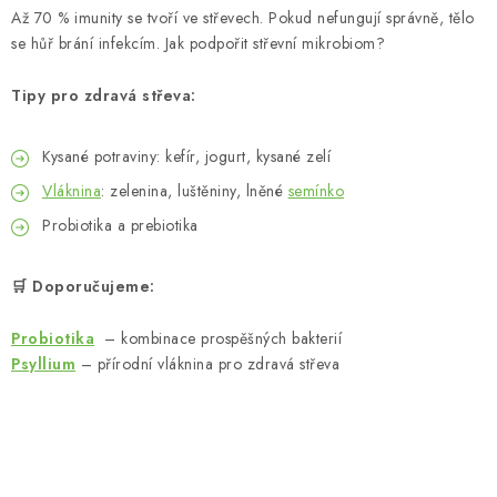
MUŽI
Až 70 % imunity se tvoří ve střevech. Pokud nefungují správně, tělo
se hůř brání infekcím. Jak podpořit střevní mikrobiom?
OSTATNÍ
Tipy pro zdravá střeva:
DOVOLENÁ
Kysané potraviny: kefír, jogurt, kysané zelí
Doprava a platba
Recenze
Věrnostní program
Vláknina
: zelenina, luštěniny, lněné
semínko
Proč Botanic?
Kontakty
Probiotika a prebiotika
🛒 Doporučujeme:
Probiotika
– kombinace prospěšných bakterií
Psyllium
– přírodní vláknina pro zdravá střeva