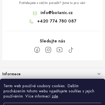
Potřebujete s něčím poradit? Jsme tu pro vás!
info
@
botanic.cz
+420 774 780 087
Z
á
Informace
p
a
Doprava a platba
Tento web používá soubory cookies. Dalším
Botanic
t
procházením tohoto webu vyjadřujete souhlas s jejich
Velkoobchod
í
Blog
používáním. Více informací
zde
.
Blog Botanic – průvodce světem bylin, vitamínů a
Zakázková výroba
doplňků stravy
Projekt Botanic pomáhá