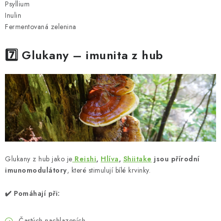
Psyllium
Inulin
Fermentovaná zelenina
7️⃣ Glukany – imunita z hub
Glukany z hub jako je
Reishi
,
Hlíva
,
Shiitake
jsou přírodní
imunomodulátory
, které stimulují bílé krvinky.
✔️ Pomáhají při:
Častých nachlazeních