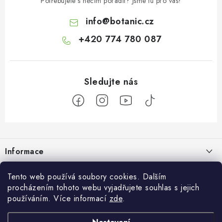
Potřebujete s něčím poradit? Jsme tu pro vás!
info
@
botanic.cz
+420 774 780 087
Z
á
Informace
p
a
Doprava a platba
Botanic
Tento web používá soubory cookies. Dalším
t
procházením tohoto webu vyjadřujete souhlas s jejich
Velkoobchod
í
Blog
používáním. Více informací
zde
.
Blog Botanic – průvodce světem bylin, vitamínů a
Zakázková výroba
doplňků stravy
Projekt Botanic pomáhá