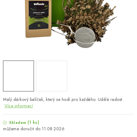
MUŽI
OSTATNÍ
DOVOLENÁ
Doprava a platba
Recenze
Věrnostní program
Proč Botanic?
Kontakty
Malý dárkový balíček, který se hodí pro každého. Udělá radost.
Více informací
(1 ks)
Skladem
11.08.2026