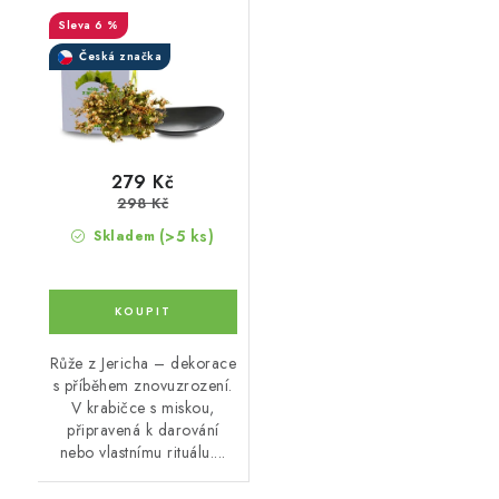
Růži z Jericha -
6 %
Výhodný balíček
Česká značka
279 Kč
298 Kč
(>5 ks)
Skladem
Růže z Jericha – dekorace
s příběhem znovuzrození.
V krabičce s miskou,
připravená k darování
nebo vlastnímu rituálu....