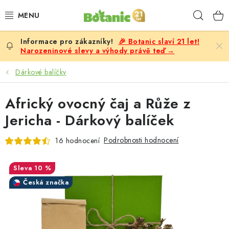
Přejít
Hleda
na
obsah
🎉 Botanic slaví 21 let!
PREMIUM
Narozeninové slevy a výhody právě teď →
DOPLŇKY STRAVY
Dárkové balíčky
CÍLE
Africký ovocný čaj a Růže z
Jericha - Dárkový balíček
POTRAVINY, NÁPOJE
Podrobnosti hodnocení
16 hodnocení
SLEVY, AKCE
10 %
BESTSELLERY
Česká značka
ŽENY