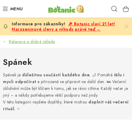
Přejít
Hleda
na
obsah
🎉 Botanic slaví 21 let!
PREMIUM
Narozeninové slevy a výhody právě teď →
DOPLŇKY STRAVY
Relaxace a dobrá nálada
CÍLE
Spánek
POTRAVINY, NÁPOJE
Spánek je
důležitou součástí každého dne.
🌙 Pomáhá
tělu i
mysli odpočívat
a přirozeně se připravit na další den. 🛌 Večerní
SLEVY, AKCE
zklidnění může být klíčem k tomu, jak se ráno cítíme. Každý večer je
jiný – a někdy potřebujeme větší podporu než jindy.
BESTSELLERY
V této kategorii najdete doplňky, které mohou
doplnit váš večerní
rituál.
✨
ŽENY