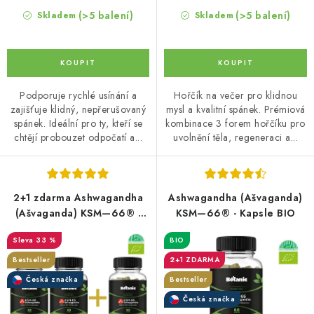
(>5 balení)
(>5 balení)
Skladem
Skladem
Podporuje rychlé usínání a
Hořčík na večer pro klidnou
zajišťuje klidný, nepřerušovaný
mysl a kvalitní spánek. Prémiová
spánek. Ideální pro ty, kteří se
kombinace 3 forem hořčíku pro
chtějí probouzet odpočatí a...
uvolnění těla, regeneraci a...
2+1 zdarma Ashwagandha
Ashwagandha (Ašvaganda)
(Ašvaganda) KSM—66® -
KSM—66® - Kapsle BIO
Kapsle BIO
33 %
BIO
Bestseller
2+1 ZDARMA
Česká značka
Bestseller
Česká značka