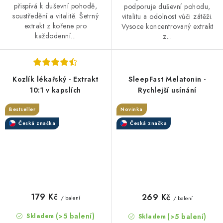
přispívá k duševní pohodě,
podporuje duševní pohodu,
soustředění a vitalitě. Šetrný
vitalitu a odolnost vůči zátěži.
extrakt z kořene pro
Vysoce koncentrovaný extrakt
každodenní...
z...
Kozlík lékařský - Extrakt
SleepFast Melatonin -
10:1 v kapslích
Rychlejší usínání
Bestseller
Novinka
Česká značka
Česká značka
179 Kč
269 Kč
/ balení
/ balení
(>5 balení)
(>5 balení)
Skladem
Skladem