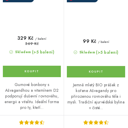
329 Kč
/ balení
99 Kč
/ balení
369 Kč
(>5 balení)
(>5 balení)
Skladem
Skladem
Gumové bonbony s
Jemně mletý BIO prášek z
Ašvagandhou a vitamínem D2
kořene Ašvagandy pro
podporují duševní rovnováhu,
přirozenou rovnováhu těla i
energii a vitalitu. Ideální forma
mysli. Tradiční ajurvédská bylina
pro ty, kteří...
v čisté...