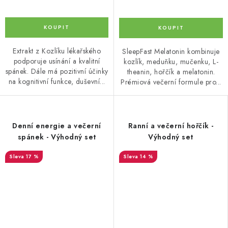
Extrakt z Kozlíku lékařského
SleepFast Melatonin kombinuje
podporuje usínání a kvalitní
kozlík, meduňku, mučenku, L-
spánek. Dále má pozitivní účinky
theanin, hořčík a melatonin.
na kognitivní funkce, duševní...
Prémiová večerní formule pro...
Denní energie a večerní
Ranní a večerní hořčík -
spánek - Výhodný set
Výhodný set
17 %
14 %