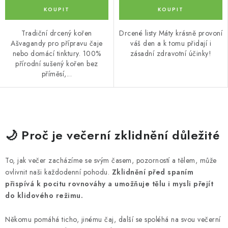
Tradiční drcený kořen
Drcené listy Máty krásně provoní
Ašvagandy pro přípravu čaje
váš den a k tomu přidají i
nebo domácí tinktury. 100%
zásadní zdravotní účinky!
přírodní sušený kořen bez
příměsí,...
O
v
🌙 Proč je večerní zklidnění důležité
l
á
To, jak večer zacházíme se svým časem, pozorností a tělem, může
d
ovlivnit naši každodenní pohodu.
Zklidnění před spaním
a
přispívá k pocitu rovnováhy a umožňuje tělu i mysli přejít
c
do klidového režimu.
í
Někomu pomáhá ticho, jinému čaj, další se spoléhá na svou večerní
p