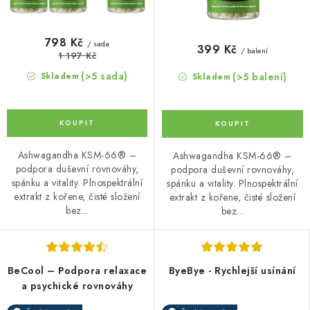
798 Kč
/ sada
399 Kč
/ balení
1 197 Kč
(>5 sada)
(>5 balení)
Skladem
Skladem
Ashwagandha KSM-66® –
Ashwagandha KSM-66® –
podpora duševní rovnováhy,
podpora duševní rovnováhy,
spánku a vitality. Plnospektrální
spánku a vitality. Plnospektrální
extrakt z kořene, čisté složení
extrakt z kořene, čisté složení
bez...
bez...
BeCool – Podpora relaxace
ByeBye - Rychlejší usínání
a psychické rovnováhy