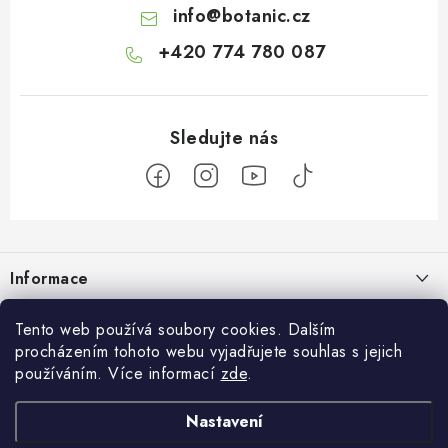
info
@
botanic.cz
+420 774 780 087
Z
á
Informace
p
a
Doprava a platba
Botanic
Tento web používá soubory cookies. Dalším
t
procházením tohoto webu vyjadřujete souhlas s jejich
Velkoobchod
í
Blog
používáním. Více informací
zde
.
Blog Botanic – průvodce světem bylin, vitamínů a
Zakázková výroba
doplňků stravy
Projekt Botanic pomáhá
Nastavení
Facebook
Obchodní podmínky
Jak užívat jablečný ocet: tekutý, kapsle nebo gumové bonbony?
O nás