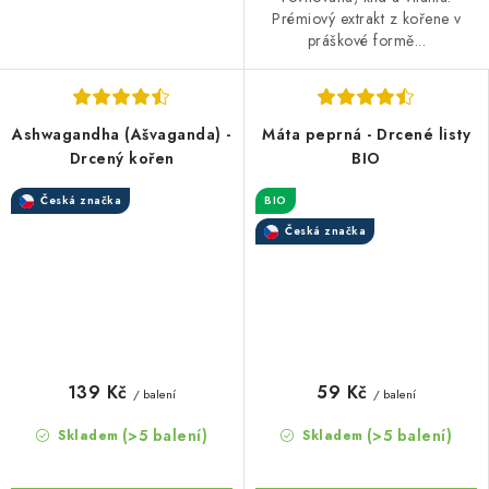
Prémiový extrakt z kořene v
práškové formě...
Ashwagandha (Ašvaganda) -
Máta peprná - Drcené listy
Drcený kořen
BIO
Česká značka
BIO
Česká značka
139 Kč
59 Kč
/ balení
/ balení
(>5 balení)
(>5 balení)
Skladem
Skladem