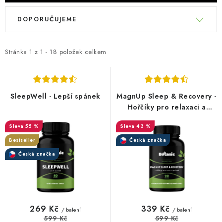
V
Ř
DOPORUČUJEME
ý
a
p
z
i
e
Stránka
1
z
1
-
18
položek celkem
s
n
p
í
r
p
SleepWell - Lepší spánek
MagnUp Sleep & Recovery -
o
r
Hořčíky pro relaxaci a
spánek
d
o
55 %
43 %
u
d
Bestseller
Česká značka
k
u
Česká značka
t
k
ů
t
ů
269 Kč
339 Kč
/ balení
/ balení
599 Kč
599 Kč