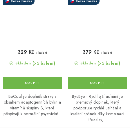
Česká značka
Česká značka
329 Kč
379 Kč
/ balení
/ balení
(>5 balení)
(>5 balení)
Skladem
Skladem
BeCool je doplněk stravy s
ByeBye - Rychlejší usínání je
obsahem adaptogenních bylin a
prémiový doplněk, který
vitamínů skupiny B, které
podporuje rychlé usínání a
přispívají k normální psychické...
kvalitní spánek díky kombinaci
třezalky,...