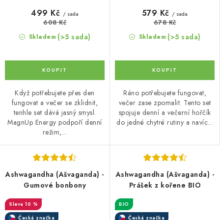
499 Kč
579 Kč
/ sada
/ sada
608 Kč
678 Kč
(>5 sada)
(>5 sada)
Skladem
Skladem
Když potřebujete přes den
Ráno potřebujete fungovat,
fungovat a večer se zklidnit,
večer zase zpomalit. Tento set
tenhle set dává jasný smysl.
spojuje denní a večerní hořčík
MagnUp Energy podpoří denní
do jedné chytré rutiny a navíc...
režim,...
Ashwagandha (Ašvaganda) -
Ashwagandha (Ašvaganda) -
Gumové bonbony
Prášek z kořene BIO
10 %
BIO
Česká značka
Česká značka