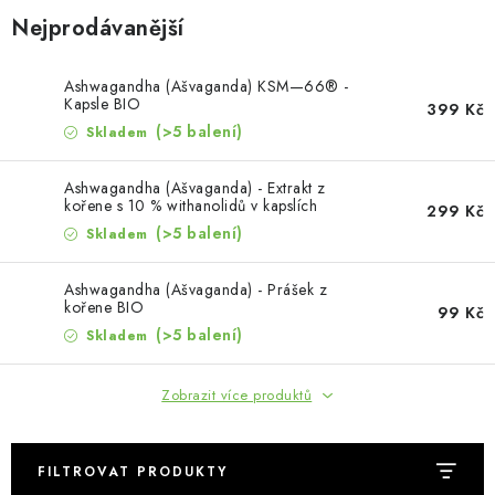
MUŽI
Nejprodávanější
OSTATNÍ
Ashwagandha (Ašvaganda) KSM—66® -
Kapsle BIO
399 Kč
DOVOLENÁ
(>5 balení)
Skladem
Doprava a platba
Recenze
Věrnostní program
Ashwagandha (Ašvaganda) - Extrakt z
kořene s 10 % withanolidů v kapslích
299 Kč
Proč Botanic?
Kontakty
(>5 balení)
Skladem
Ashwagandha (Ašvaganda) - Prášek z
kořene BIO
99 Kč
(>5 balení)
Skladem
Zobrazit více produktů
FILTROVAT PRODUKTY