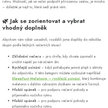
rutinu. Možností, jak se večer podpořit přirozenou cestou, je mnoho
r
– důležité je najít tu, která sedí právě vám.
v
k
🌿 Jak se zorientovat a vybrat
y
vhodný doplněk
v
ý
Abychom vám výběr usnadnili, rozdělili jsme doplňky do několika
p
skupin podle běžných večerních situací:
i
s
Zklidnění večera
– pro chvíle, kdy chcete zpomalit a
u
uvolnit napětí po náročném dni.
Rychlejší usínání
– když potřebujete jemně přejít z aktivity
do odpočinku. V této kategorii můžete vyzkoušet například
SleepFast Melatonin – rychlejší usínání
, který kombinuje
melatonin s dalšími vybranými složkami ve večerní formuli.
Hlubší spánek
– pro podporu večerní pohody a
příjemného nočního rytmu.
Hlubší spánek
– pro podporu večerní pohody a
příjemného nočního rytmu.