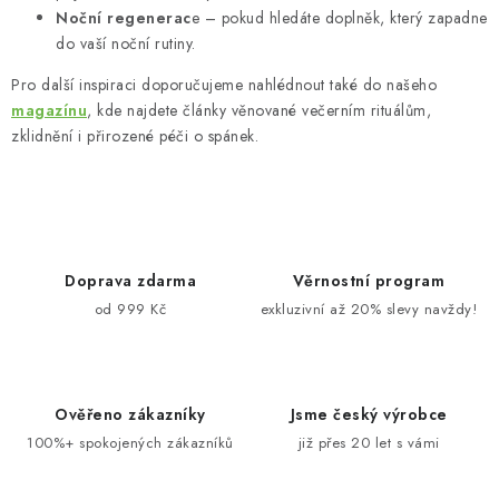
Noční regenerac
e – pokud hledáte doplněk, který zapadne
do vaší noční rutiny.
Pro další inspiraci doporučujeme nahlédnout také do našeho
magazínu
, kde najdete články věnované večerním rituálům,
zklidnění i přirozené péči o spánek.
Doprava zdarma
Věrnostní program
od 999 Kč
exkluzivní až 20% slevy navždy!
Ověřeno zákazníky
Jsme český výrobce
100%+ spokojených zákazníků
již přes 20 let s vámi