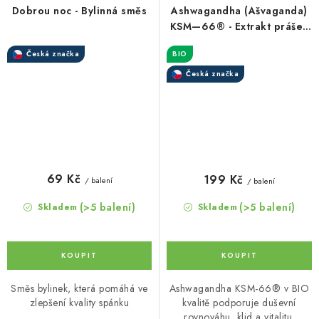
Dobrou noc - Bylinná směs
Ashwagandha (Ašvaganda)
KSM—66® - Extrakt prášek
BIO
Česká značka
BIO
Česká značka
69 Kč
199 Kč
/ balení
/ balení
(>5 balení)
(>5 balení)
Skladem
Skladem
Směs bylinek, která pomáhá ve
Ashwagandha KSM-66® v BIO
zlepšení kvality spánku
kvalitě podporuje duševní
rovnováhu, klid a vitalitu.