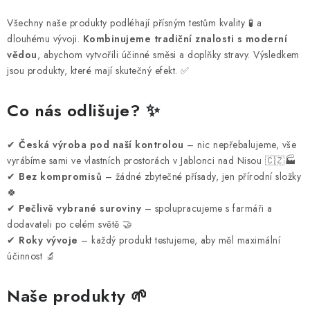
Všechny naše produkty podléhají přísným testům kvality 🧪 a
dlouhému vývoji.
Kombinujeme tradiční znalosti s moderní
vědou
, abychom vytvořili účinné směsi a doplňky stravy. Výsledkem
jsou produkty, které mají skutečný efekt. ✅
Co nás odlišuje?
✨
✔
Česká výroba pod naší kontrolou
– nic nepřebalujeme, vše
vyrábíme sami ve vlastních prostorách v Jablonci nad Nisou 🇨🇿🏭
✔
Bez kompromisů
– žádné zbytečné přísady, jen přírodní složky
🍀
✔
Pečlivě vybrané suroviny
– spolupracujeme s farmáři a
dodavateli po celém světě 🤝
✔
Roky vývoje
– každý produkt testujeme, aby měl maximální
účinnost 🔬
Naše produkty
🌱