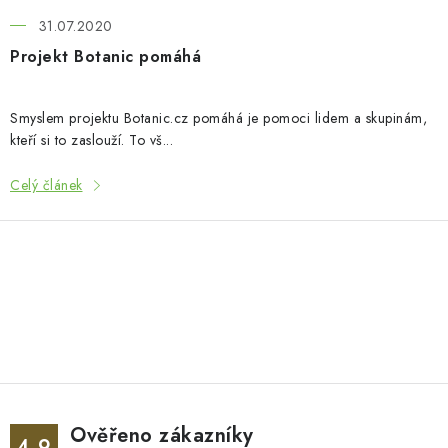
n
k
31.07.2020
ů
Projekt Botanic pomáhá
Smyslem projektu Botanic.cz pomáhá je pomoci lidem a skupinám,
kteří si to zaslouží. To vš...
Celý článek
O
v
l
á
d
Ověřeno zákazníky
a
4.9