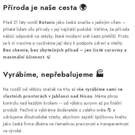
MUŽI
Příroda je naše cesta
🌍
OSTATNÍ
Před 21 lety vznikl
Botanic
jako česká značka s jediným cílem –
přinést lidem sílu přírody v její nejčistší podobě. Věříme, že příroda
DOVOLENÁ
nabízí odpovědi na otázky, které moderní svět často přehlíží. Proto
se k ní vracíme a využíváme její dary k podpoře zdraví a vitality.
Doprava a platba
Recenze
Věrnostní program
Bez chemie, bez zbytečných přísad – jen čisté suroviny a
maximální účinnost.
🍃
Proč Botanic?
Kontakty
Vyrábíme, nepřebalujeme
🏭
Na rozdíl od většiny značek na trhu
si vše vyrábíme sami ve
vlastních prostorách v Jablonci nad Nisou
. Máme plnou
kontrolu nad každým krokem – od výběru surovin až po finální
produkt. Pečlivě si vybíráme dodavatele z celého světa 🌎 a
udržujeme dlouhodobé vztahy, abychom zajistili špičkovou kvalitu.
Jako česká firma dbáme na řemeslnou preciznost a transparentnost
ve výrobě.