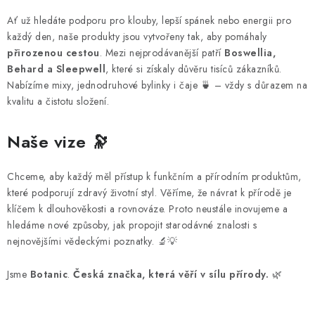
Ať už hledáte podporu pro klouby, lepší spánek nebo energii pro
každý den, naše produkty jsou vytvořeny tak, aby pomáhaly
přirozenou cestou
. Mezi nejprodávanější patří
Boswellia,
Behard a Sleepwell
, které si získaly důvěru tisíců zákazníků.
Nabízíme mixy, jednodruhové bylinky i čaje 🍵 – vždy s důrazem na
kvalitu a čistotu složení.
Naše vize
🔭
Chceme, aby každý měl přístup k funkčním a přírodním produktům,
které podporují zdravý životní styl. Věříme, že návrat k přírodě je
klíčem k dlouhověkosti a rovnováze. Proto neustále inovujeme a
hledáme nové způsoby, jak propojit starodávné znalosti s
nejnovějšími vědeckými poznatky. 🔬💡
Jsme
Botanic
.
Česká značka, která věří v sílu přírody.
🌿