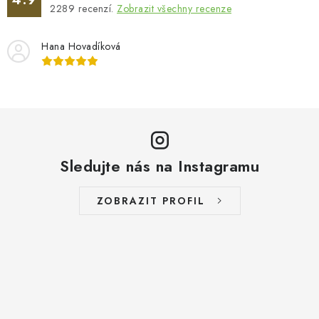
2289
recenzí.
Zobrazit všechny recenze
c
í
Hana Hovadíková
p
r
v
k
y
v
ý
Sledujte nás na Instagramu
p
i
ZOBRAZIT PROFIL
s
u