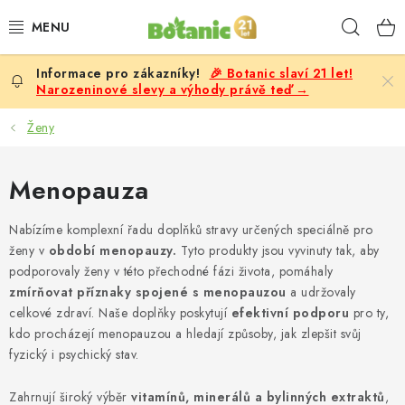
Přejít
Hleda
na
obsah
🎉 Botanic slaví 21 let!
PREMIUM
Narozeninové slevy a výhody právě teď →
DOPLŇKY STRAVY
Ženy
CÍLE
Menopauza
POTRAVINY, NÁPOJE
Nabízíme komplexní řadu doplňků stravy určených speciálně pro
ženy v
období menopauzy.
Tyto produkty jsou vyvinuty tak, aby
SLEVY, AKCE
podporovaly ženy v této přechodné fázi života, pomáhaly
zmírňovat příznaky spojené s menopauzou
a udržovaly
BESTSELLERY
celkové zdraví. Naše doplňky poskytují
efektivní podporu
pro ty,
kdo procházejí menopauzou a hledají způsoby, jak zlepšit svůj
fyzický i psychický stav.
ŽENY
Zahrnují široký výběr
vitamínů, minerálů a bylinných extraktů
,