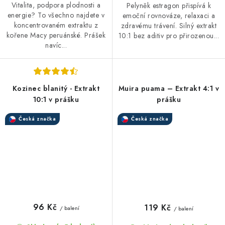
Vitalita, podpora plodnosti a
Pelyněk estragon přispívá k
energie? To všechno najdete v
emoční rovnováze, relaxaci a
koncentrovaném extraktu z
zdravému trávení. Silný extrakt
kořene Macy peruánské. Prášek
10:1 bez aditiv pro přirozenou...
navíc...
Kozinec blanitý - Extrakt
Muira puama – Extrakt 4:1 v
10:1 v prášku
prášku
Česká značka
Česká značka
96 Kč
119 Kč
/ balení
/ balení