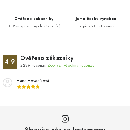
í
p
Ověřeno zákazníky
Jsme český výrobce
r
100%+ spokojených zákazníků
již přes 20 let s vámi
v
k
y
v
ý
Ověřeno zákazníky
4.9
p
2289
recenzí.
Zobrazit všechny recenze
i
s
Hana Hovadíková
u
Sledujte nás na Instagramu