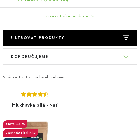
MUŽI
Zobrazit více produktů
OSTATNÍ
DOVOLENÁ
FILTROVAT PRODUKTY
V
Ř
Doprava a platba
Recenze
Věrnostní program
DOPORUČUJEME
ý
a
Proč Botanic?
Kontakty
p
z
i
e
Stránka
1
z
1
-
1
položek celkem
s
n
p
í
r
p
Hluchavka bílá - Nať
o
r
d
o
44 %
u
d
Zachraňte bylinku
k
u