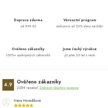
v
l
á
d
Doprava zdarma
Věrnostní program
a
od 999 Kč
exkluzivní až 20% slevy navždy!
c
í
p
Ověřeno zákazníky
Jsme český výrobce
r
100%+ spokojených zákazníků
již přes 20 let s vámi
v
k
y
v
ý
Ověřeno zákazníky
4.9
p
2289
recenzí.
Zobrazit všechny recenze
i
s
Hana Hovadíková
u