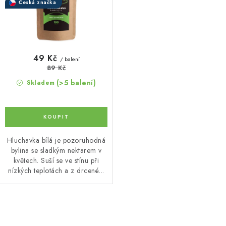
Česká značka
t
k
ů
t
ů
49 Kč
/ balení
89 Kč
(>5 balení)
Skladem
Hluchavka bílá je pozoruhodná
bylina se sladkým nektarem v
květech. Suší se ve stínu při
nízkých teplotách a z drcené...
O