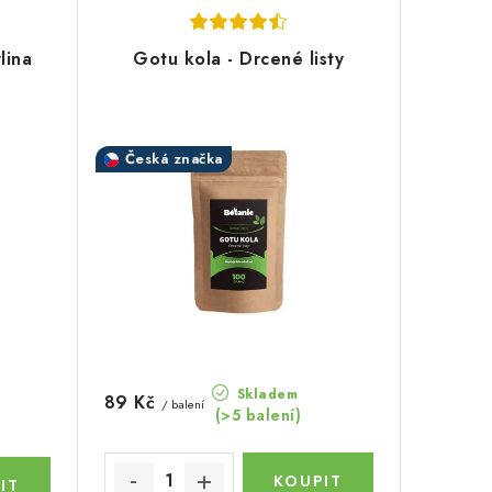
lina
Gotu kola - Drcené listy
Česká značka
Skladem
89 Kč
/ balení
(>5 balení)