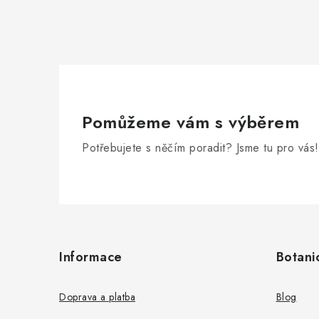
Pomůžeme vám s výběrem
Potřebujete s něčím poradit? Jsme tu pro vás!
Z
á
Informace
Botani
p
a
Doprava a platba
Blog