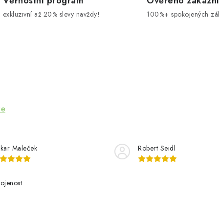
Věrnostní program
Ověřeno zákazn
exkluzivní až 20% slevy navždy!
100%+ spokojených zá
ze
kar Maleček
Robert Seidl
ojenost