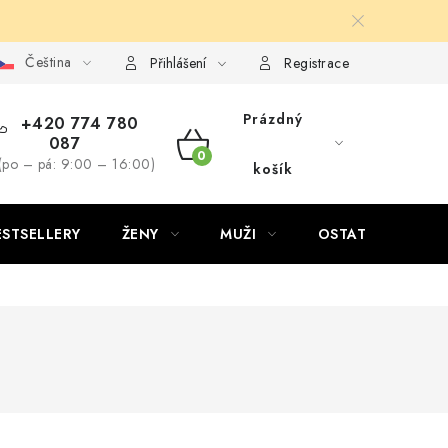
Čeština
Přihlášení
Registrace
Prázdný
+420 774 780
087
NÁKUPNÍ
(po – pá: 9:00 – 16:00)
košík
KOŠÍK
ESTSELLERY
ŽENY
MUŽI
OSTATNÍ