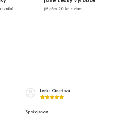
íky
Jsme český výrobce
kazníků
již přes 20 let s vámi
Lenka Cinertová
Spokojenost