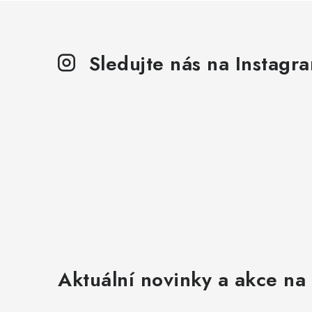
i
s
u
Sledujte nás na Instagr
Aktuální novinky a akce na 