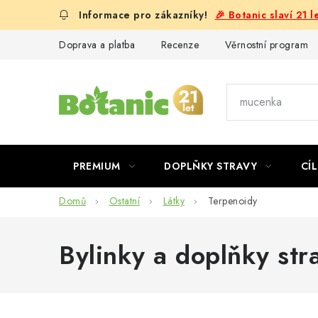
Přejít
🎉 Botanic slaví 21 
na
obsah
Doprava a platba
Recenze
Věrnostní program
PREMIUM
DOPLŇKY STRAVY
CÍL
Domů
Ostatní
Látky
Terpenoidy
Bylinky a doplňky str