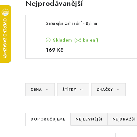
Nejprodávanější
Saturejka zahradní - Bylina
Skladem
(>5 balení)
169 Kč
CENA
ŠTÍTKY
ZNAČKY
Ř
DOPORUČUJEME
NEJLEVNĚJŠÍ
NEJDRAŽŠÍ
a