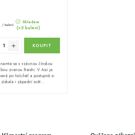
Skladem
č
/ balení
(>5 balení)
namte se s vzácnou čínskou
bou zvanou Reishi. V Asii je
bená po tisíciletí a postupně si
získala i západní svět....