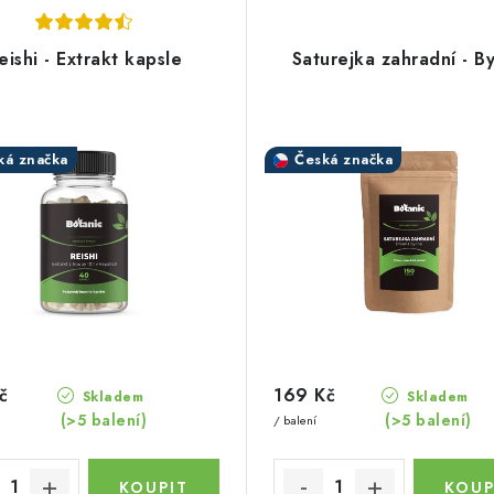
eishi - Extrakt kapsle
Saturejka zahradní - By
ká značka
Česká značka
č
169 Kč
Skladem
Skladem
(>5 balení)
(>5 balení)
/ balení