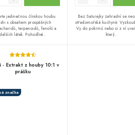
vte jedinečnou čínskou houbu
Bez Saturejky zahradní se ne
ishi s obsahem prospěšných
středomořská kuchyně. Vyzkoušej
acharidů, terpenoidů, fenolů a
Vy do pokrmů nebo si z ní uvař
dalších látek. Pohodlné...
který...
i - Extrakt z houby 10:1 v
prášku
ká značka