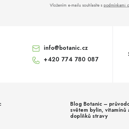
Vložením e-mailu souhlasíte s
podmínkami o
info
@
botanic.cz
+420 774 780 087
c
Blog Botanic – průvod
světem bylin, vitamínů 
doplňků stravy