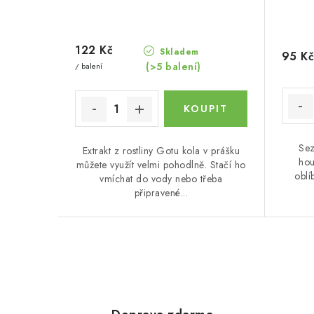
122 Kč
Skladem
95 K
(>5 balení)
/ balení
Sez
Extrakt z rostliny Gotu kola v prášku
hou
můžete využít velmi pohodlně. Stačí ho
oblí
vmíchat do vody nebo třeba
připravené...
O
v