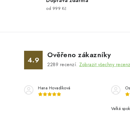
l
Doprava zdarma
od 999 Kč
á
d
a
c
í
Ověřeno zákazníky
p
4.9
2289
recenzí.
Zobrazit všechny recen
r
v
k
Hana Hovadíková
Os
y
v
Velká spok
ý
p