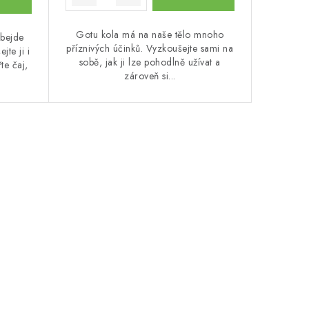
Gotu kola má na naše tělo mnoho
obejde
příznivých účinků. Vyzkoušejte sami na
te ji i
sobě, jak ji lze pohodlně užívat a
te čaj,
zároveň si...