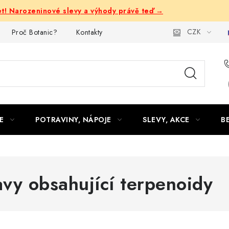
let! Narozeninové slevy a výhody právě teď →
CZK
Proč Botanic?
Kontakty
E
POTRAVINY, NÁPOJE
SLEVY, AKCE
B
avy obsahující terpenoidy