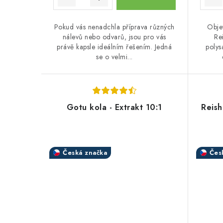
ů
Pokud vás nenadchla příprava různých
Obje
nálevů nebo odvarů, jsou pro vás
Re
právě kapsle ideálním řešením. Jedná
polys
se o velmi...
Gotu kola - Extrakt 10:1
Reish
Česká značka
Čes