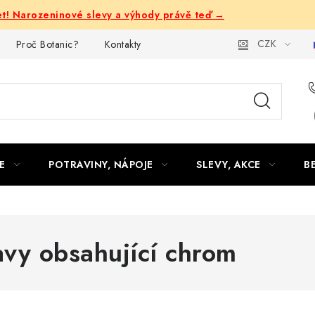
let! Narozeninové slevy a výhody právě teď →
CZK
Proč Botanic?
Kontakty
E
POTRAVINY, NÁPOJE
SLEVY, AKCE
B
avy obsahující chrom