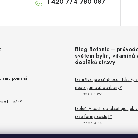
+420 774 780 087
c
Blog Botanic – průvod
světem bylin, vitamínů 
doplňků stravy
Botanic pomáhá
Jak užívat jablečný ocet: tekutý, 
nebo gumové bonbony?
30.07.2026
upit u nás?
Jablečný ocet: co obsahuje, jak v
jaké formy existují?
27.07.2026