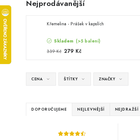
Nejprodávanější
Křemelina - Prášek v kapslích
Skladem
(>5 balení)
279 Kč
339 Kč
CENA
ŠTÍTKY
ZNAČKY
Ř
DOPORUČUJEME
NEJLEVNĚJŠÍ
NEJDRAŽŠÍ
a
V
z