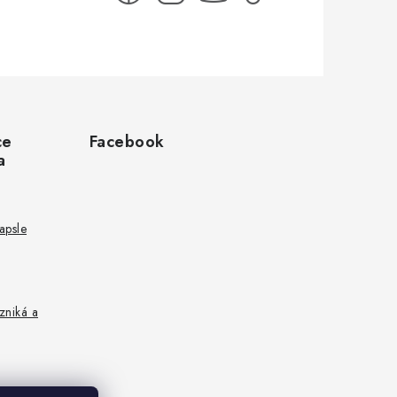
ce
Facebook
a
kapsle
zniká a