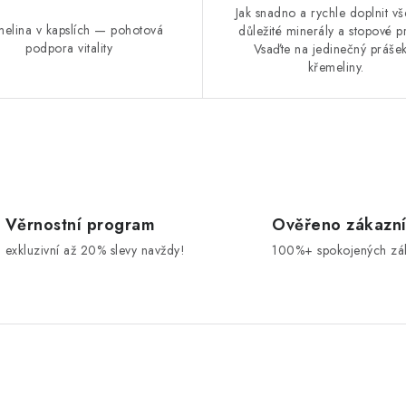
Jak snadno a rychle doplnit v
elina v kapslích — pohotová
důležité minerály a stopové p
podpora vitality
Vsaďte na jedinečný práše
křemeliny.
Věrnostní program
Ověřeno zákazn
exkluzivní až 20% slevy navždy!
100%+ spokojených zá