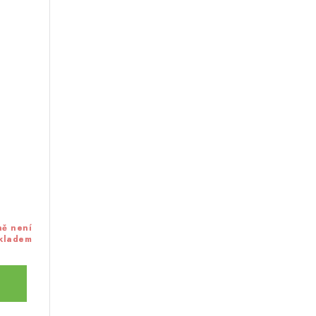
ě není
kladem