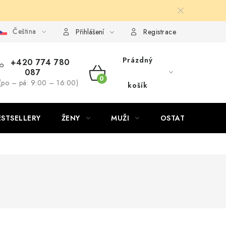
Čeština
Přihlášení
Registrace
Prázdný
+420 774 780
087
NÁKUPNÍ
(po – pá: 9:00 – 16:00)
košík
KOŠÍK
ESTSELLERY
ŽENY
MUŽI
OSTATNÍ