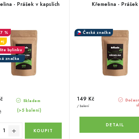
elina - Prášek v kapslích
Křemelina - Prášek
17 %
Česká značka
ej
ňte bylinku
ká značka
Kč
149 Kč
Dočasn
Skladem
s
/ balení
(>5 balení)
č