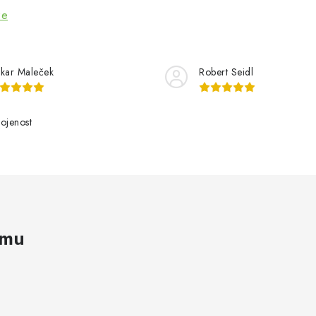
ze
kar Maleček
Robert Seidl
ojenost
amu