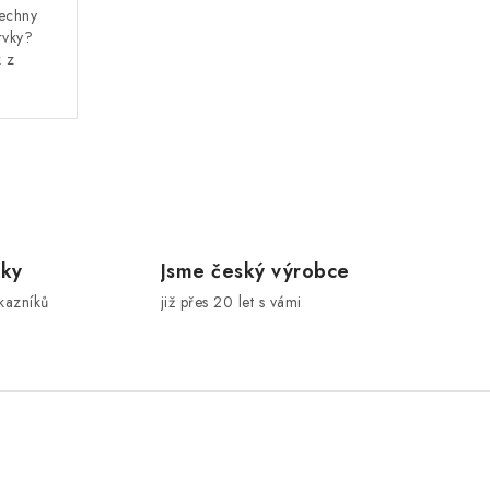
šechny
rvky?
k z
íky
Jsme český výrobce
kazníků
již přes 20 let s vámi