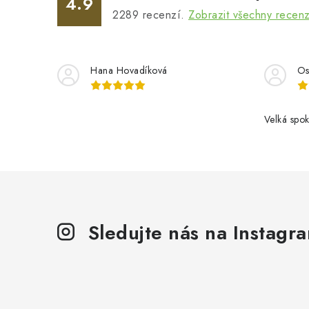
p
4.9
2289
recenzí.
Zobrazit všechny recen
r
v
k
Hana Hovadíková
Os
y
v
Velká spok
ý
p
i
s
u
Sledujte nás na Instagr