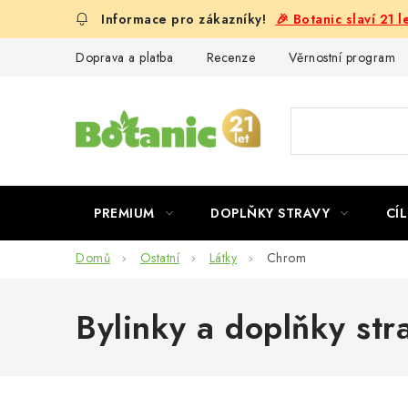
Přejít
🎉 Botanic slaví 21 
na
obsah
Doprava a platba
Recenze
Věrnostní program
PREMIUM
DOPLŇKY STRAVY
CÍL
Domů
Ostatní
Látky
Chrom
Bylinky a doplňky str