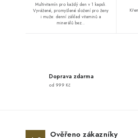
Multivitamín pro každý den v 1 kapsli.
Křem
Vyvážené, promyšlené složení pro ženy
i muže: denní základ vitaminů a
minerálů bez...
O
v
l
Doprava zdarma
od 999 Kč
á
d
a
c
í
Ověřeno zákazníky