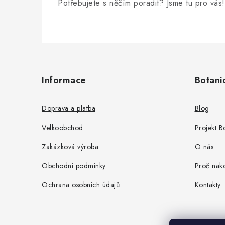
Potřebujete s něčím poradit? Jsme tu pro vás!
Z
á
Informace
Botani
p
a
Doprava a platba
Blog
t
Velkoobchod
Projekt 
í
Zakázková výroba
O nás
Obchodní podmínky
Proč nako
Ochrana osobních údajů
Kontakty