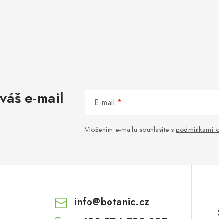
váš e-mail
E-mail
Vložením e-mailu souhlasíte s
podmínkami o
info
@
botanic.cz