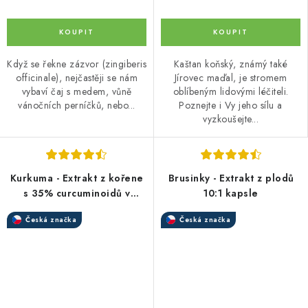
Když se řekne zázvor (zingiberis
Kaštan koňský, známý také
officinale), nejčastěji se nám
Jírovec maďal, je stromem
vybaví čaj s medem, vůně
oblíbeným lidovými léčiteli.
vánočních perníčků, nebo...
Poznejte i Vy jeho sílu a
vyzkoušejte...
Kurkuma - Extrakt z kořene
Brusinky - Extrakt z plodů
s 35% curcuminoidů v
10:1 kapsle
kapslích
Česká značka
Česká značka