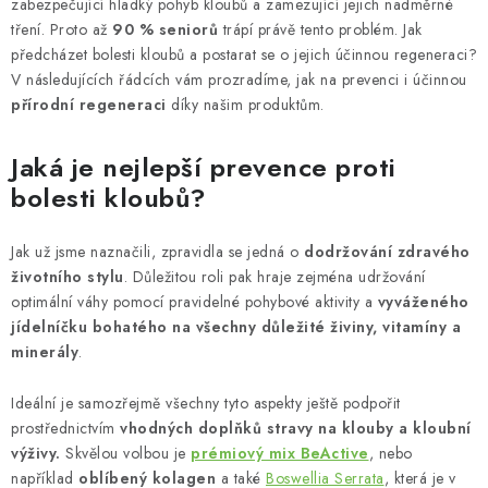
zabezpečující hladký pohyb kloubů a zamezující jejich nadměrné
tření. Proto až
90 % seniorů
trápí právě tento problém. Jak
předcházet bolesti kloubů a postarat se o jejich účinnou regeneraci?
V následujících řádcích vám prozradíme, jak na prevenci i účinnou
přírodní regeneraci
díky našim produktům.
Jaká je nejlepší prevence proti
bolesti kloubů?
Jak už jsme naznačili, zpravidla se jedná o
dodržování zdravého
životního stylu
. Důležitou roli pak hraje zejména udržování
optimální váhy pomocí pravidelné pohybové aktivity a
vyváženého
jídelníčku bohatého na všechny důležité živiny, vitamíny a
minerály
.
Ideální je samozřejmě všechny tyto aspekty ještě podpořit
prostřednictvím
vhodných doplňků stravy na klouby a kloubní
výživy.
Skvělou volbou je
prémiový mix BeActive
, nebo
například
oblíbený kolagen
a také
Boswellia Serrata
, která je v