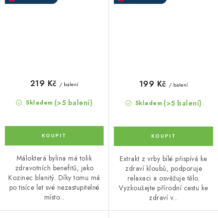
219 Kč
199 Kč
/ balení
/ balení
(>5 balení)
(>5 balení)
Skladem
Skladem
Málokterá bylina má tolik
Extrakt z vrby bílé přispívá ke
zdravotních benefitů, jako
zdraví kloubů, podporuje
Kozinec blanitý. Díky tomu má
relaxaci a osvěžuje tělo.
po tisíce let své nezastupitelné
Vyzkoušejte přírodní cestu ke
místo...
zdraví v...