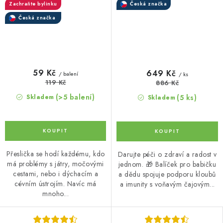
Zachraňte bylinku
Česká značka
Česká značka
59 Kč
649 Kč
/ balení
/ ks
119 Kč
886 Kč
(>5 balení)
(5 ks)
Skladem
Skladem
Přeslička se hodí každému, kdo
Darujte péči o zdraví a radost v
má problémy s játry, močovými
jednom. 🎁 Balíček pro babičku
cestami, nebo i dýchacím a
a dědu spojuje podporu kloubů
cévním ústrojím. Navíc má
a imunity s voňavým čajovým...
mnoho...