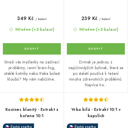
349 Kč
239 Kč
/ balení
/ balení
(>5 balení)
(>5 balení)
Skladem
Skladem
Straší vás myšlenky na zažívací
Drmek je jednou z
problémy, ranní brain-fog,
nejúčinnějších bylinek, která se
oteklé kotníky nebo třeba bolest
po staletí používá k řešení
kloubů? My vám nabízíme...
mnoha zdravotních problémů.
Nejvíce ho...
Kozinec blanitý - Extrakt z
Vrba bílá - Extrakt 10:1 v
kořene 10:1
kapslích
Česká značka
Česká značka