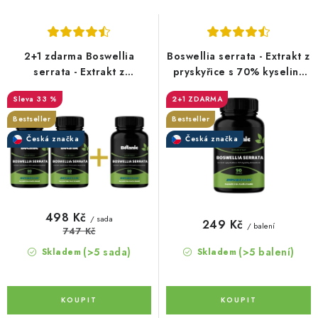
s
n
p
í
r
p
2+1 zdarma Boswellia
Boswellia serrata - Extrakt z
o
r
serrata - Extrakt z
pryskyřice s 70% kyseliny
pryskyřice s 70% kyseliny
boswelové (Boswellin®️
d
o
33 %
2+1 ZDARMA
boswelové (Boswellin®️
HBD Sabinsa) v kapslích
u
d
HBD Sabinsa) v kapslích
Bestseller
Bestseller
k
u
Česká značka
Česká značka
t
k
ů
t
ů
498 Kč
/ sada
249 Kč
/ balení
747 Kč
(>5 sada)
(>5 balení)
Skladem
Skladem