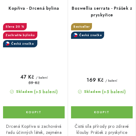
Kopřiva - Drcená bylina
Boswellia serrata - Prášek z
pryskyřice
20 %
Bestseller
Zachraňte bylinku
Česká značka
Česká značka
47 Kč
/ balení
169 Kč
/ balení
59 Kč
(>5 balení)
(>5 balení)
Skladem
Skladem
Drcená Kopřiva si zachovává
Čistá síla přírody pro zdravé
řadu účinných látek, zejména
klouby. Prášek z pryskyřice