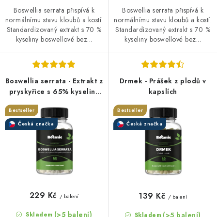
Boswellia serrata přispívá k
Boswellia serrata přispívá k
normálnímu stavu kloubů a kostí.
normálnímu stavu kloubů a kostí.
Standardizovaný extrakt s 70 %
Standardizovaný extrakt s 70 %
kyseliny boswellové bez...
kyseliny boswellové bez...
Boswellia serrata - Extrakt z
Drmek - Prášek z plodů v
pryskyřice s 65% kyseliny
kapslích
boswelové v kapslích
Bestseller
Bestseller
Česká značka
Česká značka
229 Kč
139 Kč
/ balení
/ balení
(>5 balení)
(>5 balení)
Skladem
Skladem