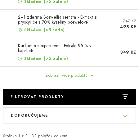
MUŽI
(>5 balení)
Skladem
OSTATNÍ
2+1 zdarma Boswellia serrata - Extrakt z
747 Kč
pryskyřice s 70% kyseliny boswelové
498 Kč
(Boswellin®️ HBD Sabinsa) v kapslích
(>5 sada)
Skladem
DOVOLENÁ
Kurkumin s piperinem - Extrakt 95 % v
Doprava a platba
Recenze
Věrnostní program
kapslích
349 Kč
(>5 balení)
Skladem
Proč Botanic?
Kontakty
Zobrazit více produktů
FILTROVAT PRODUKTY
V
Ř
DOPORUČUJEME
ý
a
p
z
i
e
Stránka
1
z
2
-
32
položek celkem