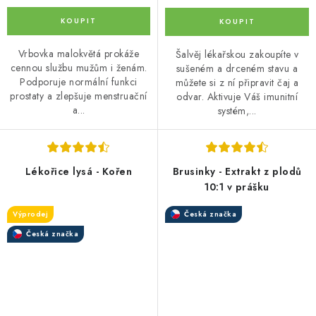
Vrbovka malokvětá prokáže
Šalvěj lékařskou zakoupíte v
cennou službu mužům i ženám.
sušeném a drceném stavu a
Podporuje normální funkci
můžete si z ní připravit čaj a
prostaty a zlepšuje menstruační
odvar. Aktivuje Váš imunitní
a...
systém,...
Lékořice lysá - Kořen
Brusinky - Extrakt z plodů
10:1 v prášku
Výprodej
Česká značka
Česká značka