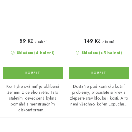
89 Kč
149 Kč
/ balení
/ balení
(4 balení)
(>5 balení)
Skladem
Skladem
Kontryhelová nať je oblíbená
Dostaňte pod kontrolu kožní
ženami z celého světa. Tato
problémy, pročistěte si krev a
staletími osvědčená bylina
zlepšete stav kloubů i kostí. A to
pomáhá s menstruačním
není všechno, kořen Lopuchu...
diskomfortem....