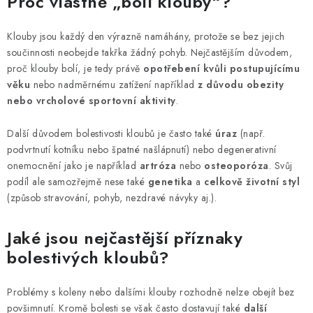
Proč vlastně „bolí klouby“?
s
u
Klouby jsou každý den výrazně namáhány, protože se bez jejich
součinnosti neobejde takřka žádný pohyb. Nejčastějším důvodem,
proč klouby bolí, je tedy právě
opotřebení kvůli postupujícímu
věku
nebo nadměrnému zatížení například
z důvodu obezity
nebo vrcholové sportovní aktivity
.
Další důvodem bolestivosti kloubů je často také
úraz
(např.
podvrtnutí kotníku nebo špatné našlápnutí) nebo degenerativní
onemocnění jako je například
artróza
nebo
osteoporóza
. Svůj
podíl ale samozřejmě nese také
genetika
a
celkově životní styl
(způsob stravování, pohyb, nezdravé návyky aj.).
Jaké jsou nejčastější příznaky
bolestivých kloubů?
Problémy s koleny nebo dalšími klouby rozhodně nelze obejít bez
povšimnutí. Kromě bolesti se však často dostavují také
další