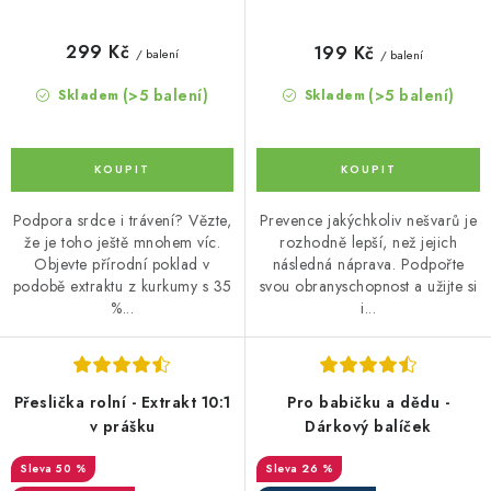
299 Kč
199 Kč
/ balení
/ balení
(>5 balení)
(>5 balení)
Skladem
Skladem
Podpora srdce i trávení? Vězte,
Prevence jakýchkoliv nešvarů je
že je toho ještě mnohem víc.
rozhodně lepší, než jejich
Objevte přírodní poklad v
následná náprava. Podpořte
podobě extraktu z kurkumy s 35
svou obranyschopnost a užijte si
%...
i...
Přeslička rolní - Extrakt 10:1
Pro babičku a dědu -
v prášku
Dárkový balíček
50 %
26 %