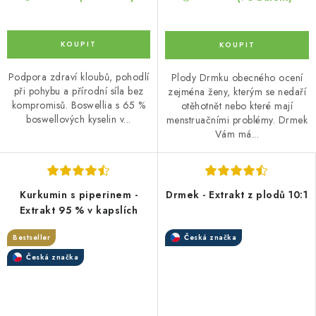
Podpora zdraví kloubů, pohodlí
Plody Drmku obecného ocení
při pohybu a přírodní síla bez
zejména ženy, kterým se nedaří
kompromisů. Boswellia s 65 %
otěhotnět nebo které mají
boswellových kyselin v...
menstruačními problémy. Drmek
Vám má...
Kurkumin s piperinem -
Drmek - Extrakt z plodů 10:1
Extrakt 95 % v kapslích
Bestseller
Česká značka
Česká značka