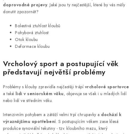
doprovodné projevy
. Jaké jsou ty nejčastější, které by vás měly
donutit zpozornět?
Bolestivá ztuhlost kloubů
Pohybová ztuhlost
Otok kloubu
Deformace kloubu
Vrcholový sport a postupující věk
představují největší problémy
Problémy s klouby zpravidla nejčastěji trápí
vrcholové sportovce
a také
lidi v seniorském věku
, objevuje se však i u mladých lidí
nebo lidí ve středním věku.
Intenzivním pohybem a zátěží velmi trpí chrupavky a
dochází k
výraznějšímu opotřebení
. S postupujícím věkem zase klesá
produkce synoviální tekutiny - tzv. kloubního mazu, který