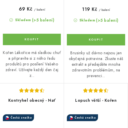
69 Kč
119 Kč
/ balení
/ balení
(>5 balení)
(>5 balení)
Skladem
Skladem
Kořen Lékořice má sladkou chuť
Brusinky už dávno nejsou jen
a připravíte si z něho řadu
obyčejná potravina. Zkuste náš
produktů pro posílení Vašeho
extrakt a předejděte mnoha
zdraví. Užívejte každý den čaj
zdravotním problémům, na
z...
prevenci...
Kontryhel obecný - Nať
Lopuch větší - Kořen
Česká značka
Česká značka