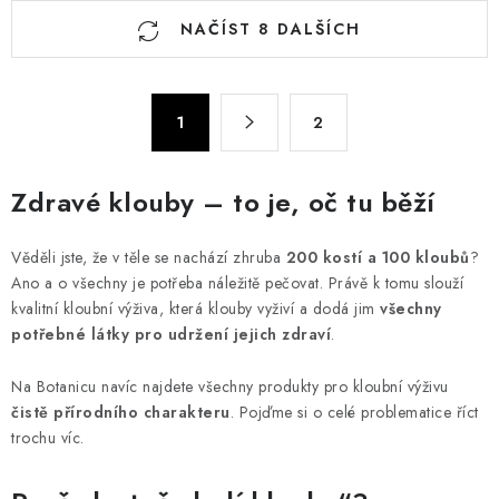
O
NAČÍST 8 DALŠÍCH
v
l
á
S
d
1
2
t
a
r
c
á
Zdravé klouby – to je, oč tu běží
n
í
k
p
Věděli jste, že v těle se nachází zhruba
200 kostí a 100 kloubů
?
o
r
Ano a o všechny je potřeba náležitě pečovat. Právě k tomu slouží
v
v
kvalitní kloubní výživa, která klouby vyživí a dodá jim
všechny
á
k
potřebné látky pro udržení jejich zdraví
.
n
y
í
v
Na Botanicu navíc najdete všechny produkty pro kloubní výživu
ý
čistě přírodního charakteru
. Pojďme si o celé problematice říct
trochu víc.
p
i