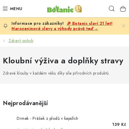
Přejít
Hleda
na
obsah
🎉 Botanic slaví 21 let!
PREMIUM
Narozeninové slevy a výhody právě teď →
DOPLŇKY STRAVY
Zdravý pohyb
CÍLE
Kloubní výživa a doplňky stravy
POTRAVINY, NÁPOJE
Zdravé klouby v každém věku díky síle přírodních produktů.
SLEVY, AKCE
BESTSELLERY
Nejprodávanější
ŽENY
Drmek - Prášek z plodů v kapslích
139 Kč