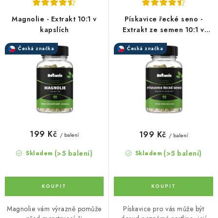
p
í
r
p
Magnolie - Extrakt 10:1 v
Pískavice řecké seno -
o
r
kapslích
Extrakt ze semen 10:1 v
kapslích
d
o
Česká značka
Česká značka
u
d
k
u
t
k
ů
t
ů
199 Kč
199 Kč
/ balení
/ balení
(>5 balení)
(>5 balení)
Skladem
Skladem
Magnolie vám výrazně pomůže
Pískavice pro vás může být