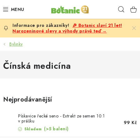
Přejít
Hleda
na
obsah
🎉 Botanic slaví 21 let!
PREMIUM
Narozeninové slevy a výhody právě teď →
DOPLŇKY STRAVY
Bylinky
CÍLE
Čínská medicína
POTRAVINY, NÁPOJE
SLEVY, AKCE
Nejprodávanější
BESTSELLERY
Pískavice řecké seno - Extrakt ze semen 10:1
v prášku
99 Kč
ŽENY
(>5 balení)
Skladem