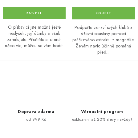
O pískavici jste možná ještě
Podpořte zdraví svých klubů a
neslyšeli, její účinky si však
střevní soustavy pomocí
zamilujete. Přečtěte si o nich
práškového extraktu z magnólie.
něco víc, můžou se vám hodit.
Ženám navíc účinně pomáhá
před...
O
v
l
á
d
Doprava zdarma
Věrnostní program
a
od 999 Kč
exkluzivní až 20% slevy navždy!
c
í