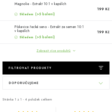
MUŽI
Magnolie - Extrakt 10:1 v kapslích
199 Kč
OSTATNÍ
(>5 balení)
Skladem
DOVOLENÁ
Pískavice řecké seno - Extrakt ze semen 10:1
v kapslích
199 Kč
(>5 balení)
Skladem
Doprava a platba
Recenze
Věrnostní program
Proč Botanic?
Kontakty
Zobrazit více produktů
FILTROVAT PRODUKTY
V
Ř
DOPORUČUJEME
ý
a
p
z
i
e
Stránka
1
z
1
-
4
položek celkem
s
n