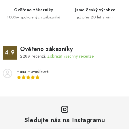
p
Ověřeno zákazníky
Jsme český výrobce
r
100%+ spokojených zákazníků
již přes 20 let s vámi
v
k
y
v
ý
Ověřeno zákazníky
4.9
p
2289
recenzí.
Zobrazit všechny recenze
i
s
Hana Hovadíková
u
Sledujte nás na Instagramu