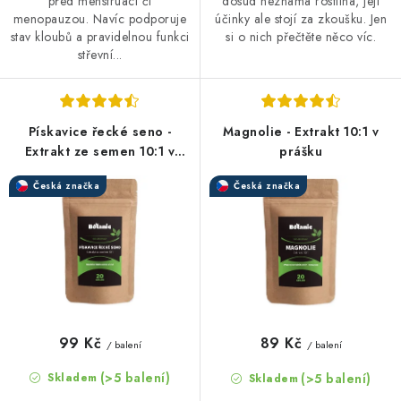
před menstruací či
dosud neznámá rostlina, její
menopauzou. Navíc podporuje
účinky ale stojí za zkoušku. Jen
stav kloubů a pravidelnou funkci
si o nich přečtěte něco víc.
střevní...
Pískavice řecké seno -
Magnolie - Extrakt 10:1 v
Extrakt ze semen 10:1 v
prášku
prášku
Česká značka
Česká značka
99 Kč
89 Kč
/ balení
/ balení
(>5 balení)
(>5 balení)
Skladem
Skladem