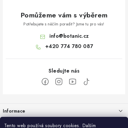
Pomůžeme vám s výběrem
Potřebujete s něčím poradit? Jsme tu pro vás!
info
@
botanic.cz
+420 774 780 087
Z
á
Informace
p
a
Doprava a platba
Botanic
Tento web používá soubory cookies. Dalším