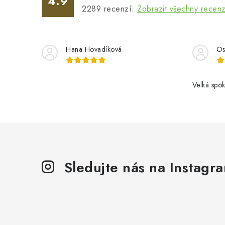
p
4.9
2289
recenzí.
Zobrazit všechny recen
r
v
k
Hana Hovadíková
Os
y
v
Velká spok
ý
p
i
s
u
Sledujte nás na Instagr