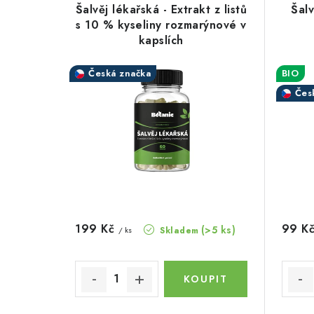
ý
e
Šalvěj lékařská - Extrakt z listů
Šalv
p
s 10 % kyseliny rozmarýnové v
n
kapslích
i
í
s
Česká značka
BIO
p
Čes
p
r
r
o
o
d
d
u
u
k
199 Kč
99 K
(>5 ks)
Skladem
/ ks
k
t
t
ů
ů