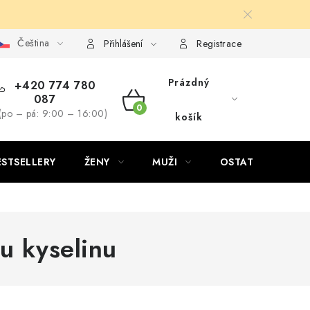
Čeština
Přihlášení
Registrace
Prázdný
+420 774 780
087
NÁKUPNÍ
(po – pá: 9:00 – 16:00)
košík
KOŠÍK
ESTSELLERY
ŽENY
MUŽI
OSTATNÍ
u kyselinu