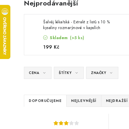
Nejprodávanější
Šalvěj lékařská - Extrakt z listů s 10 %
kyseliny rozmarýnové v kapslích
Skladem
(>5 ks)
199 Kč
CENA
ŠTÍTKY
ZNAČKY
Ř
DOPORUČUJEME
NEJLEVNĚJŠÍ
NEJDRAŽŠÍ
a
V
z