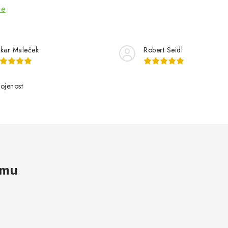
ze
kar Maleček
Robert Seidl
ojenost
amu