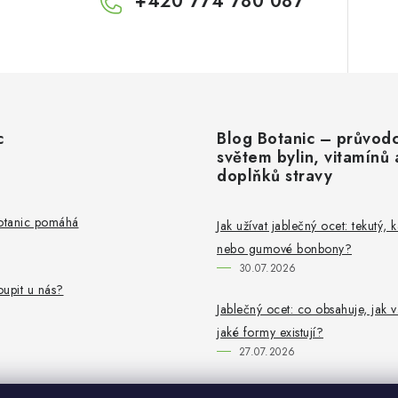
+420 774 780 087
c
Blog Botanic – průvod
světem bylin, vitamínů 
doplňků stravy
Botanic pomáhá
Jak užívat jablečný ocet: tekutý, 
nebo gumové bonbony?
30.07.2026
upit u nás?
Jablečný ocet: co obsahuje, jak v
jaké formy existují?
27.07.2026