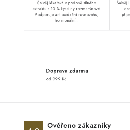
Šalvěj lékařská v podobě silného
Šalvěj 
extraktu s 10 % kyseliny rozmarýnové.
drc
Podporuje antioxidační rovnováhu,
přip
hormonální...
O
v
l
Doprava zdarma
od 999 Kč
á
d
a
c
í
Ověřeno zákazníky