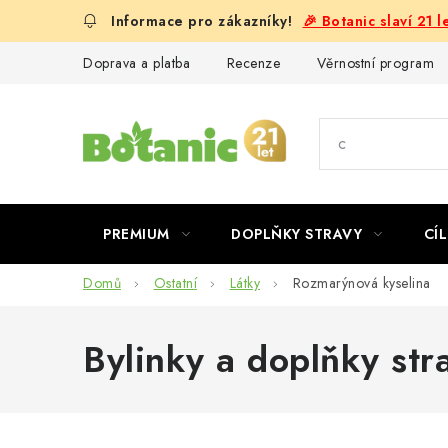
Přejít
🎉 Botanic slaví 21 
na
obsah
Doprava a platba
Recenze
Věrnostní program
PREMIUM
DOPLŇKY STRAVY
CÍL
Domů
Ostatní
Látky
Rozmarýnová kyselina
Bylinky a doplňky str