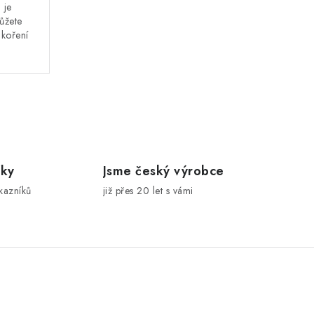
 je
můžete
 koření
íky
Jsme český výrobce
kazníků
již přes 20 let s vámi