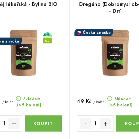
ěj lékařská - Bylina BIO
Oregáno (Dobromysl ob
- Drť
Česká značka
ká značka
Skladem
Skladem
č
49 Kč
/ balení
/ balení
(>5 balení)
(>5 balení)