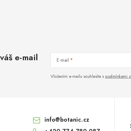
váš e-mail
E-mail
Vložením e-mailu souhlasíte s
podmínkami o
info
@
botanic.cz