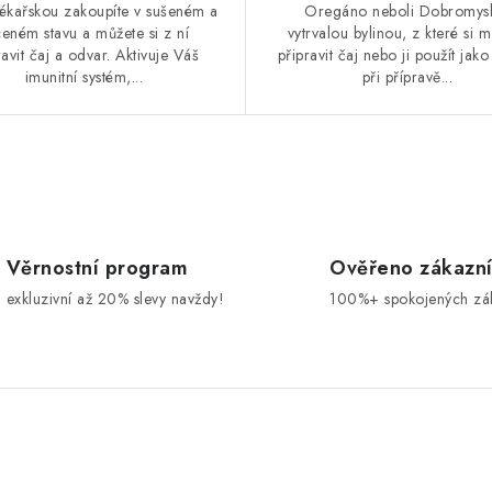
lékařskou zakoupíte v sušeném a
Oregáno neboli Dobromysl
eném stavu a můžete si z ní
vytrvalou bylinou, z které si 
ravit čaj a odvar. Aktivuje Váš
připravit čaj nebo ji použít jako
imunitní systém,...
při přípravě...
Věrnostní program
Ověřeno zákazn
exkluzivní až 20% slevy navždy!
100%+ spokojených zá