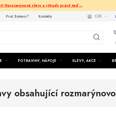
let! Narozeninové slevy a výhody právě teď →
CZK
Proč Botanic?
Kontakty
E
POTRAVINY, NÁPOJE
SLEVY, AKCE
B
avy obsahující rozmarýnovo