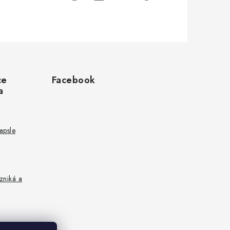
ce
Facebook
a
kapsle
zniká a