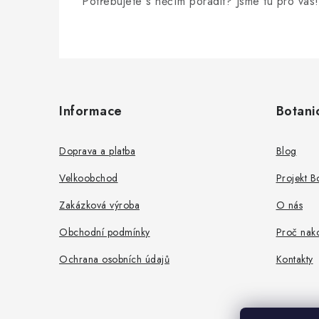
Potřebujete s něčím poradit? Jsme tu pro vás!
Z
á
Informace
Botani
p
a
Doprava a platba
Blog
t
Velkoobchod
Projekt 
í
Zakázková výroba
O nás
Obchodní podmínky
Proč nako
Ochrana osobních údajů
Kontakty