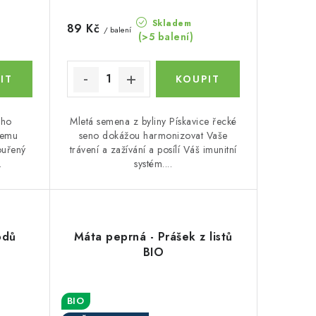
Skladem
89 Kč
/ balení
(>5 balení)
ého
Mletá semena z byliny Pískavice řecké
šemu
seno dokážou harmonizovat Vaše
ouřený
trávení a zažívání a posílí Váš imunitní
.
systém....
odů
Máta peprná - Prášek z listů
BIO
BIO