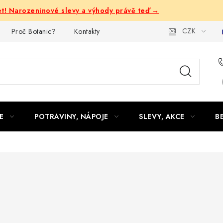
let! Narozeninové slevy a výhody právě teď →
CZK
Proč Botanic?
Kontakty
E
POTRAVINY, NÁPOJE
SLEVY, AKCE
B