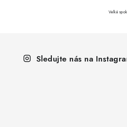
y
v
Velká spok
ý
p
i
s
u
Sledujte nás na Instagr