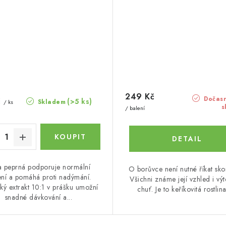
249 Kč
Dočasn
č
(>5 ks)
Skladem
/ ks
s
/ balení
a peprná podporuje normální
O borůvce není nutné říkat sko
ení a pomáhá proti nadýmání.
Všichni známe její vzhled i vý
cký extrakt 10:1 v prášku umožní
chuť. Je to keříkovitá rostlina 
snadné dávkování a...