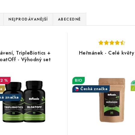
NEJPRODÁVANĚJŠÍ
ABECEDNĚ
ávení, TripleBiotics +
Heřmánek - Celé květy
loatOff - Výhodný set
12 %
BIO
a
Česká značka
ká značka