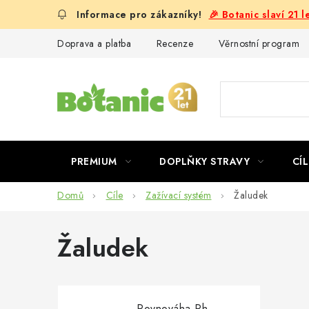
Přejít
🎉 Botanic slaví 21 
na
obsah
Doprava a platba
Recenze
Věrnostní program
PREMIUM
DOPLŇKY STRAVY
CÍL
Domů
Cíle
Zažívací systém
Žaludek
Žaludek
Rovnováha Ph