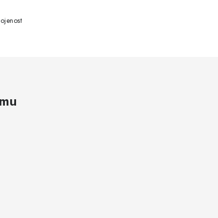
ojenost
amu