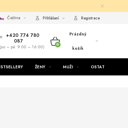
Čeština
Přihlášení
Registrace
Prázdný
+420 774 780
087
NÁKUPNÍ
(po – pá: 9:00 – 16:00)
košík
KOŠÍK
ESTSELLERY
ŽENY
MUŽI
OSTATNÍ