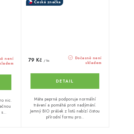
Česká značka
Dočasně není
ě není
79 Kč
/ ks
skladem
kladem
Máta peprná podporuje normální
ro nic.
trávení a pomáhá proti nadýmání.
tečnou
Jemný BIO prášek z listů nabízí čistou
s...
přírodní formu pro...