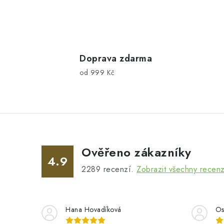
O
v
l
Doprava zdarma
od 999 Kč
á
d
a
c
í
Ověřeno zákazníky
p
4.9
2289
recenzí.
Zobrazit všechny recen
r
v
k
Hana Hovadíková
Os