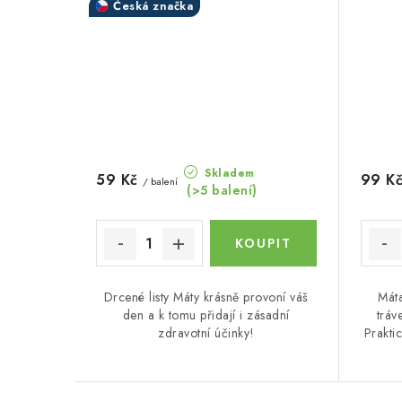
Česká značka
Skladem
59 Kč
99 K
/ balení
(>5 balení)
Drcené listy Máty krásně provoní váš
Mát
den a k tomu přidají i zásadní
tráv
zdravotní účinky!
Prakti