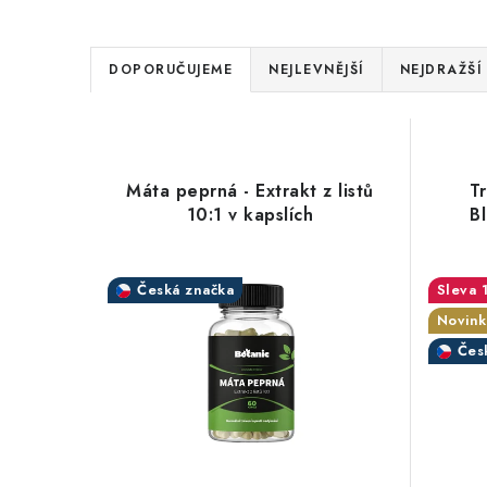
Ř
DOPORUČUJEME
NEJLEVNĚJŠÍ
NEJDRAŽŠÍ
a
V
z
ý
e
Máta peprná - Extrakt z listů
Tr
p
10:1 v kapslích
B
n
i
í
s
Česká značka
p
Novink
p
r
Čes
r
o
o
d
d
u