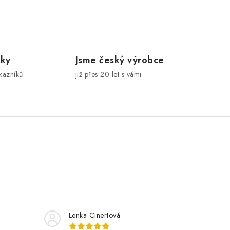
íky
Jsme český výrobce
kazníků
již přes 20 let s vámi
Lenka Cinertová