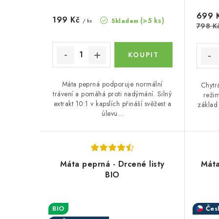
u
k
699 
199 Kč
(>5 ks)
Skladem
/ ks
k
798 K
t
t
ů
ů
Máta peprná podporuje normální
Chytr
trávení a pomáhá proti nadýmání. Silný
režim
extrakt 10:1 v kapslích přináší svěžest a
základ
úlevu...
Máta peprná - Drcené listy
Máta
BIO
BIO
Čes