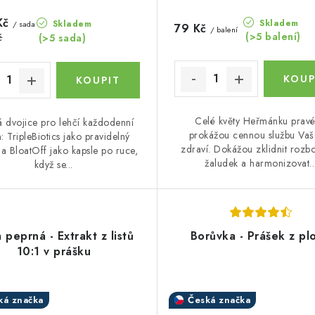
Kč
Skladem
Skladem
/ sada
79 Kč
/ balení
(>5 balení)
č
(>5 sada)
Celé květy Heřmánku prav
á dvojice pro lehčí každodenní
prokážou cennou službu Va
: TripleBiotics jako pravidelný
zdraví. Dokážou zklidnit rozb
 a BloatOff jako kapsle po ruce,
žaludek a harmonizovat..
když se...
 peprná - Extrakt z listů
Borůvka - Prášek z pl
10:1 v prášku
ká značka
Česká značka