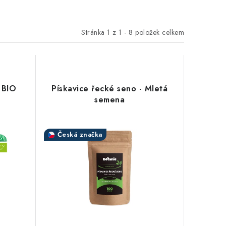
Stránka
1
z
1
-
8
položek celkem
 BIO
Pískavice řecké seno - Mletá
semena
Česká značka