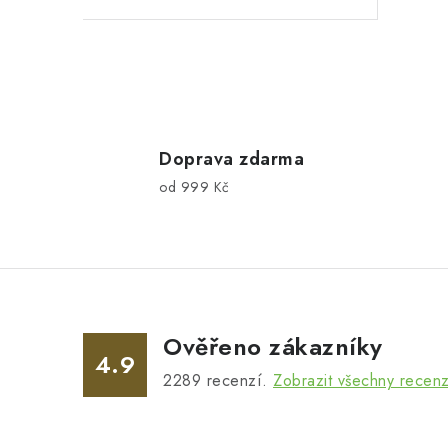
O
v
l
Doprava zdarma
od 999 Kč
á
d
a
c
í
Ověřeno zákazníky
p
4.9
2289
recenzí.
Zobrazit všechny recen
r
v