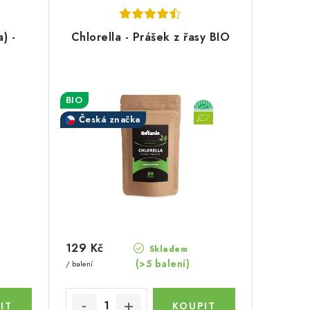
) -
Chlorella - Prášek z řasy BIO
BIO
Česká značka
129 Kč
Skladem
(>5 balení)
/ balení