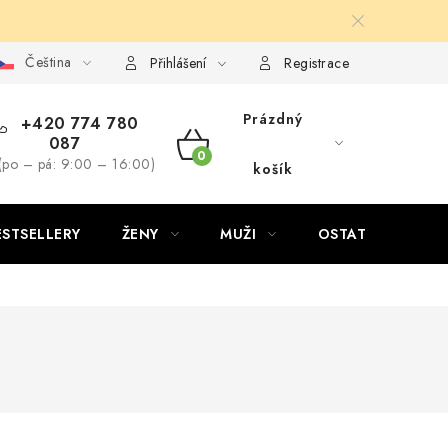
Čeština
Přihlášení
Registrace
Prázdný
+420 774 780
087
NÁKUPNÍ
(po – pá: 9:00 – 16:00)
košík
KOŠÍK
ESTSELLERY
ŽENY
MUŽI
OSTATNÍ