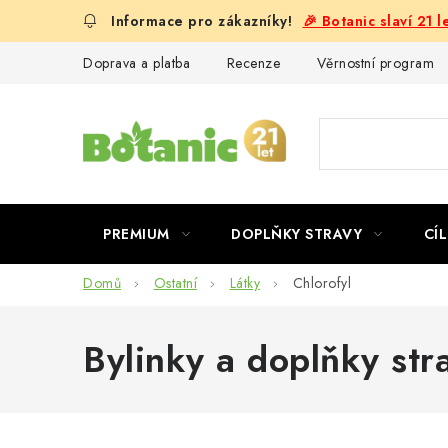
Přejít
🎉 Botanic slaví 21 
na
obsah
Doprava a platba
Recenze
Věrnostní program
PREMIUM
DOPLŇKY STRAVY
CÍL
Domů
Ostatní
Látky
Chlorofyl
Bylinky a doplňky stra