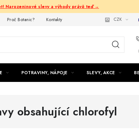
let! Narozeninové slevy a výhody právě teď →
CZK
Proč Botanic?
Kontakty
E
POTRAVINY, NÁPOJE
SLEVY, AKCE
B
vy obsahující chlorofyl