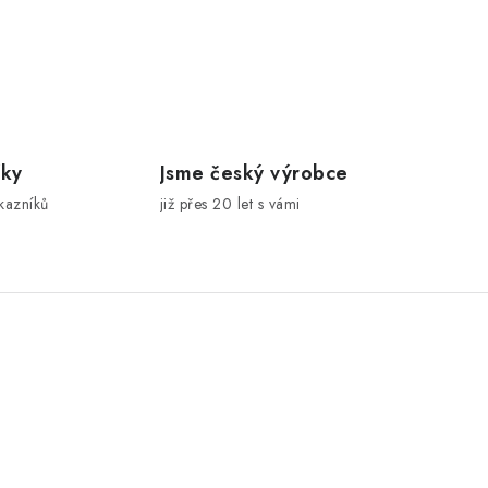
íky
Jsme český výrobce
kazníků
již přes 20 let s vámi