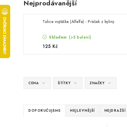
Nejprodávanější
Tolice vojtěška (Alfalfa) - Prášek z byliny
Skladem
(>5 balení)
125 Kč
CENA
ŠTÍTKY
ZNAČKY
Ř
DOPORUČUJEME
NEJLEVNĚJŠÍ
NEJDRAŽŠÍ
a