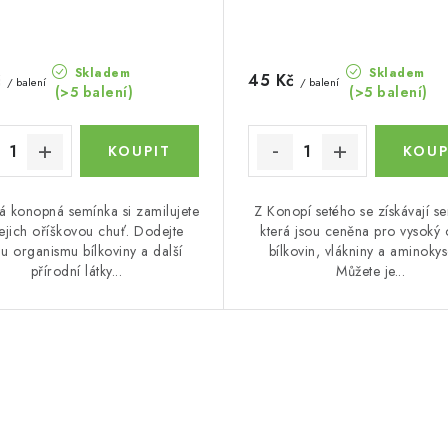
Skladem
Skladem
č
45 Kč
/ balení
/ balení
(>5 balení)
(>5 balení)
 konopná semínka si zamilujete
Z Konopí setého se získávají s
jejich oříškovou chuť. Dodejte
která jsou ceněna pro vysoký
u organismu bílkoviny a další
bílkovin, vlákniny a aminokys
přírodní látky...
Můžete je...