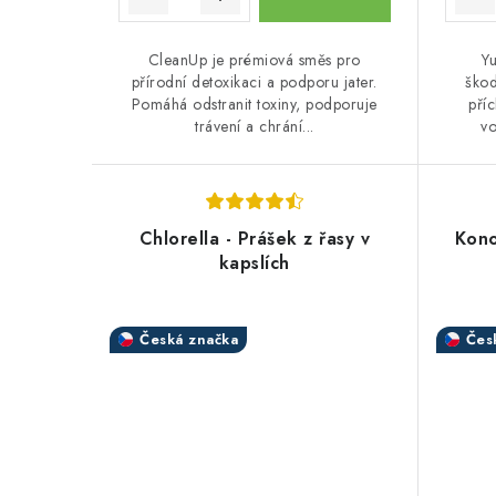
ů
CleanUp je prémiová směs pro
Y
přírodní detoxikaci a podporu jater.
škod
Pomáhá odstranit toxiny, podporuje
pří
trávení a chrání...
vo
Chlorella - Prášek z řasy v
Kono
kapslích
Česká značka
Čes