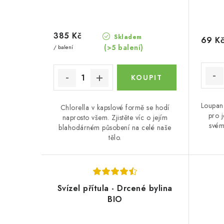
385 Kč
Skladem
69 K
(>5 balení)
/ balení
Loupaná
Chlorella v kapslové formě se hodí
pro 
naprosto všem. Zjistěte víc o jejím
svém
blahodárném působení na celé naše
tělo.
Svízel přítula - Drcené bylina
BIO