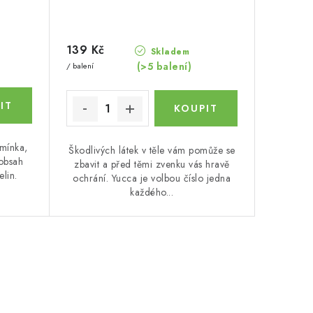
139 Kč
Skladem
(>5 balení)
/ balení
emínka,
Škodlivých látek v těle vám pomůže se
 obsah
zbavit a před těmi zvenku vás hravě
elin.
ochrání. Yucca je volbou číslo jedna
každého...