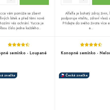
ucca vám pomůže se zbavit
Alfalfa je bohatý zdroj živin, 
livých látek a před těmi nově
podporuje vitalitu, zdraví vlasů 
chozími vás ochrání. Yucca je
Přidejte do svého života více 
lbou číslo jedna každého...
a...
pné semínko - Loupané
Konopné semínko - Nel
ká značka
Česká značka