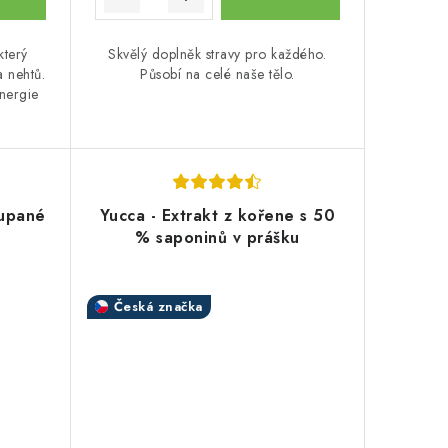
který
Skvělý doplněk stravy pro každého.
a nehtů.
Působí na celé naše tělo.
energie
oupané
Yucca - Extrakt z kořene s 50
% saponinů v prášku
Česká značka