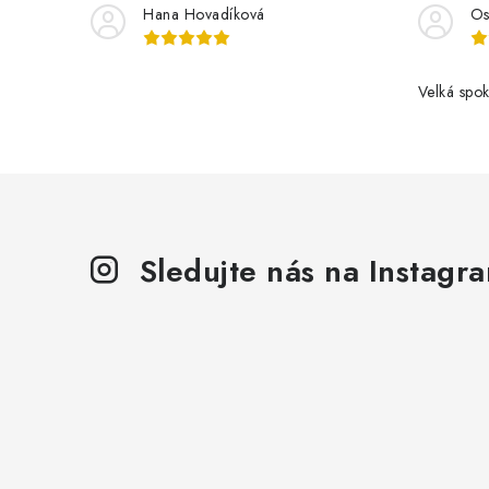
k
Hana Hovadíková
Os
y
v
Velká spok
ý
p
i
s
u
Sledujte nás na Instagr