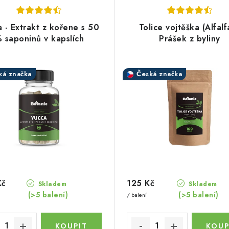
 - Extrakt z kořene s 50
Tolice vojtěška (Alfalfa
 saponinů v kapslích
Prášek z byliny
ká značka
Česká značka
Kč
125 Kč
Skladem
Skladem
(>5 balení)
(>5 balení)
/ balení