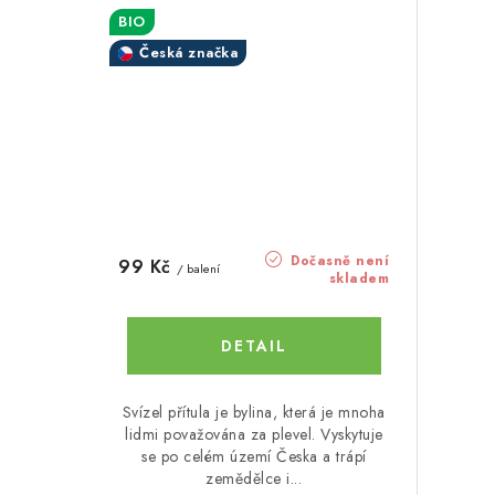
BIO
Česká značka
Dočasně není
99 Kč
/ balení
skladem
Svízel přítula je bylina, která je mnoha
lidmi považována za plevel. Vyskytuje
se po celém území Česka a trápí
zemědělce i...