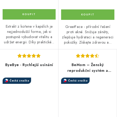
Extrakt z kořene v kapslích je
GreatFace - přírodní řešení
nejjednodušší forma, jak si
proti akné. Snižuje záněty,
postupně vybudovat vitalitu a
zlepšuje hydrataci a regeneraci
udržet energii. Díky praktické...
pokožky. Získejte zdravou a...
ByeBye - Rychlejší usínání
BeMom – Ženský
reprodukční systém a
hormonální rovnováha
Česká značka
Česká značka