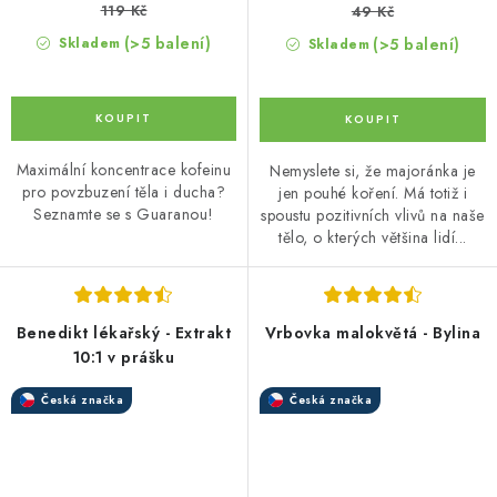
119 Kč
49 Kč
(>5 balení)
(>5 balení)
Skladem
Skladem
Maximální koncentrace kofeinu
Nemyslete si, že majoránka je
pro povzbuzení těla i ducha?
jen pouhé koření. Má totiž i
Seznamte se s Guaranou!
spoustu pozitivních vlivů na naše
tělo, o kterých většina lidí...
Benedikt lékařský - Extrakt
Vrbovka malokvětá - Bylina
10:1 v prášku
Česká značka
Česká značka