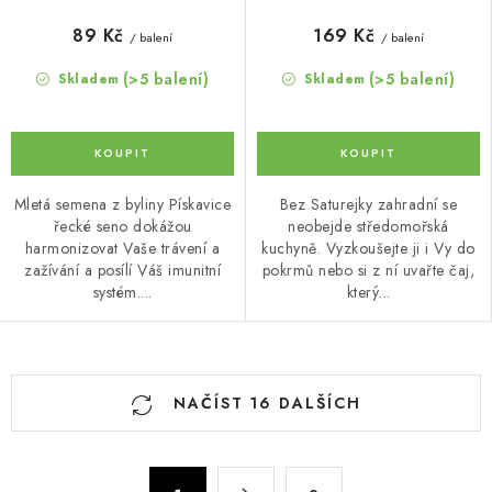
89 Kč
169 Kč
/ balení
/ balení
(>5 balení)
(>5 balení)
Skladem
Skladem
Mletá semena z byliny Pískavice
Bez Saturejky zahradní se
řecké seno dokážou
neobejde středomořská
harmonizovat Vaše trávení a
kuchyně. Vyzkoušejte ji i Vy do
zažívání a posílí Váš imunitní
pokrmů nebo si z ní uvařte čaj,
systém....
který...
O
NAČÍST 16 DALŠÍCH
v
l
á
S