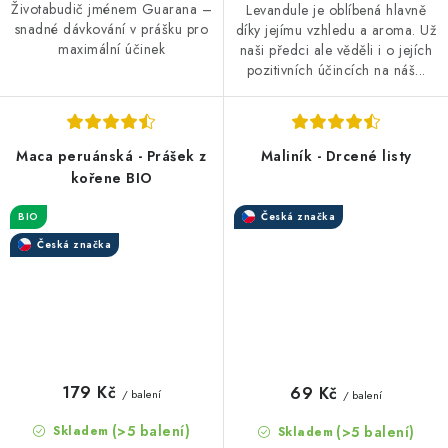
Životabudič jménem Guarana –
Levandule je oblíbená hlavně
snadné dávkování v prášku pro
díky jejímu vzhledu a aroma. Už
maximální účinek
naši předci ale věděli i o jejích
pozitivních účincích na náš...
Maca peruánská - Prášek z
Maliník - Drcené listy
kořene BIO
BIO
Česká značka
Česká značka
179 Kč
69 Kč
/ balení
/ balení
(>5 balení)
(>5 balení)
Skladem
Skladem