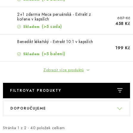
MUŽI
2+1 zdarma Maca peruánská - Extrakt z
OSTATNÍ
687 Kč
kořene v kapslích
458 Kč
(>5 sada)
Skladem
DOVOLENÁ
Benedikt lékařský - Extrakt 10:1 v kapslích
199 Kč
Doprava a platba
Recenze
Věrnostní program
(>5 balení)
Skladem
Proč Botanic?
Kontakty
Zobrazit více produktů
FILTROVAT PRODUKTY
V
Ř
DOPORUČUJEME
ý
a
p
z
i
e
Stránka
1
z
2
-
40
položek celkem