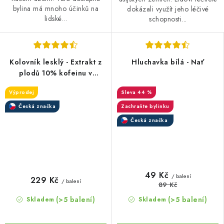
bylina má mnoho účinků na
dokázali využít jeho léčivé
lidské...
schopnosti...
Kolovník lesklý - Extrakt z
Hluchavka bílá - Nať
plodů 10% kofeinu v
kapslích
Výprodej
44 %
Česká značka
Zachraňte bylinku
Česká značka
49 Kč
/ balení
229 Kč
/ balení
89 Kč
(>5 balení)
(>5 balení)
Skladem
Skladem