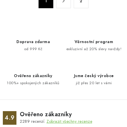
d
1
2
t
a
r
c
á
n
í
k
p
o
r
Doprava zdarma
Věrnostní program
v
v
od 999 Kč
exkluzivní až 20% slevy navždy!
á
k
n
y
í
v
ý
Ověřeno zákazníky
Jsme český výrobce
p
100%+ spokojených zákazníků
již přes 20 let s vámi
i
s
u
Ověřeno zákazníky
4.9
2289
recenzí.
Zobrazit všechny recenze