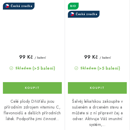
Česká značka
BIO
Česká značka
99 Kč
99 Kč
/ balení
/ balení
(>5 balení)
(>5 balení)
Skladem
Skladem
Celé plody Dřišťálu jsou
Šalvěj lékařskou zakoupíte v
přírodním zdrojem vitaminu C,
sušeném a drceném stavu a
flavonoidů a dalších přírodních
můžete si z ní připravit čaj a
látek. Podpoříte jimi činnost...
odvar. Aktivuje Váš imunitní
systém,...