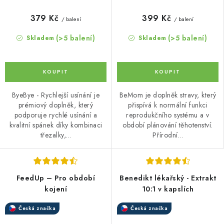
379 Kč
399 Kč
/ balení
/ balení
(>5 balení)
(>5 balení)
Skladem
Skladem
ByeBye - Rychlejší usínání je
BeMom je doplněk stravy, který
prémiový doplněk, který
přispívá k normální funkci
podporuje rychlé usínání a
reprodukčního systému a v
kvalitní spánek díky kombinaci
období plánování těhotenství.
třezalky,...
Přírodní...
FeedUp – Pro období
Benedikt lékařský - Extrakt
kojení
10:1 v kapslích
Česká značka
Česká značka