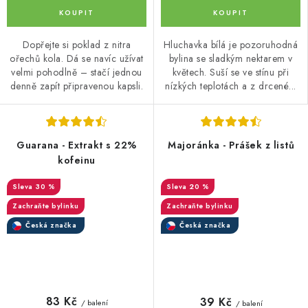
Dopřejte si poklad z nitra
Hluchavka bílá je pozoruhodná
ořechů kola. Dá se navíc užívat
bylina se sladkým nektarem v
velmi pohodlně – stačí jednou
květech. Suší se ve stínu při
denně zapít připravenou kapsli.
nízkých teplotách a z drcené...
Guarana - Extrakt s 22%
Majoránka - Prášek z listů
kofeinu
30 %
20 %
Zachraňte bylinku
Zachraňte bylinku
Česká značka
Česká značka
83 Kč
39 Kč
/ balení
/ balení