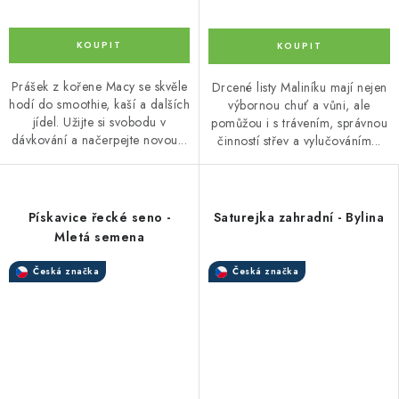
Prášek z kořene Macy se skvěle
Drcené listy Maliníku mají nejen
hodí do smoothie, kaší a dalších
výbornou chuť a vůni, ale
jídel. Užijte si svobodu v
pomůžou i s trávením, správnou
dávkování a načerpejte novou...
činností střev a vylučováním...
Pískavice řecké seno -
Saturejka zahradní - Bylina
Mletá semena
Česká značka
Česká značka