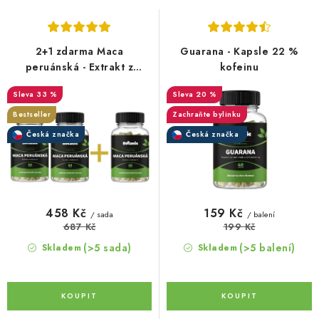
s
n
p
í
r
p
2+1 zdarma Maca
Guarana - Kapsle 22 %
o
r
peruánská - Extrakt z
kofeinu
kořene v kapslích
d
o
33 %
20 %
u
d
Bestseller
Zachraňte bylinku
k
u
Česká značka
Česká značka
t
k
ů
t
ů
458 Kč
159 Kč
/ sada
/ balení
687 Kč
199 Kč
(>5 sada)
(>5 balení)
Skladem
Skladem