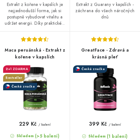
Extrakt z kořene v kapslích je
Extrakt z Guarany v kapslích -
nejjednodušší forma, jak si
záchrana do všech náročných
postupně vybudovat vitalitu a
dnů
udržet energii. Díky praktické...
Maca peruánská - Extrakt z
GreatFace - Zdravá a
kořene v kapslích
krásná pleť
2+1 ZDARMA
Česká značka
Bestseller
Česká značka
229 Kč
399 Kč
/ balení
/ balení
(>5 balení)
(1 balení)
Skladem
Skladem