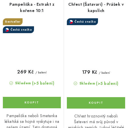
Pampeliška - Extrakt z
Chřest (Šatavari) - Prášek v
kořene 10:1
kapslích
Bestseller
Česká značka
Česká značka
269 Kč
179 Kč
/ balení
/ balení
(>5 balení)
(>5 balení)
Skladem
Skladem
Pampeliška neboli Smetanka
Chřest hroznovitý neboli
lékařská se hojně vyskytuje i na
Šatavari má svůj původ v
našem území. Tato dostupná
asijských zemích. Lidoví léčitelé