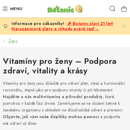
Přejít
Hleda
na
obsah
🎉 Botanic slaví 21 let!
PREMIUM
Narozeninové slevy a výhody právě teď →
DOPLŇKY STRAVY
Ženy
CÍLE
Vitamíny pro ženy – Podpora
zdraví, vitality a krásy
POTRAVINY, NÁPOJE
Vitamíny pro ženy jsou důležité pro zdraví pleti, vlasů a hormonální
SLEVY, AKCE
rovnováhu, stejně jako pro podporu imunity či při těhotenství.
Najděte u nás multivitamíny a přírodní produkty
, které
BESTSELLERY
pomohou v každé fázi života. Zaměřujeme se na složení šetrné k
ženskému organismu s ohledem na dlouhodobé zdraví a prevenci.
ŽENY
Objevte, jak vám naše doplňky mohou pomoci
a podpořte
své zdraví už dnes.