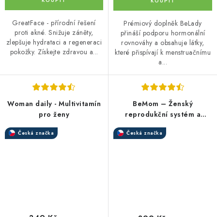
GreatFace - přírodní řešení
Prémiový doplněk BeLady
proti akné. Snižuje záněty,
přináší podporu hormonální
zlepšuje hydrataci a regeneraci
rovnováhy a obsahuje látky,
pokožky. Získejte zdravou a...
které přispívají k menstruačnímu
a...
Woman daily - Multivitamín
BeMom – Ženský
pro ženy
reprodukční systém a
hormonální rovnováha
Česká značka
Česká značka