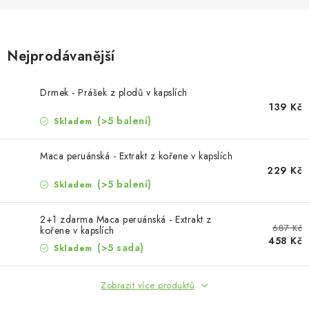
MUŽI
OSTATNÍ
Nejprodávanější
DOVOLENÁ
Drmek - Prášek z plodů v kapslích
139 Kč
Doprava a platba
Recenze
Věrnostní program
(>5 balení)
Skladem
Proč Botanic?
Kontakty
Maca peruánská - Extrakt z kořene v kapslích
229 Kč
(>5 balení)
Skladem
2+1 zdarma Maca peruánská - Extrakt z
687 Kč
kořene v kapslích
458 Kč
(>5 sada)
Skladem
Zobrazit více produktů