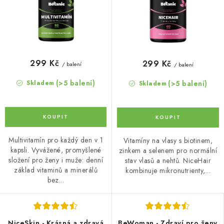
299 Kč
299 Kč
/ balení
/ balení
(>5 balení)
(>5 balení)
Skladem
Skladem
Multivitamín pro každý den v 1
Vitamíny na vlasy s biotinem,
kapsli. Vyvážené, promyšlené
zinkem a selenem pro normální
složení pro ženy i muže: denní
stav vlasů a nehtů. NiceHair
základ vitaminů a minerálů
kombinuje mikronutrienty,...
bez...
NiceSkin - Krásná a zdravá
BeWoman - Zdraví pro ženy