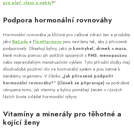
pro pleť, vlasy a nehty
?
“
Podpora hormonální rovnováhy
Hormonální rovnováha je klíčová pro celkové zdraví žen a produkty
jako
BeLady
a
FlowHarmony
jsou navrženy tak, aby ji přirozeně
podporovaly. Obsahují byliny, jako je
kontryhel
,
drmek
a
maca
,
které mohou pomoci při potížích spojených s
PMS
,
menopauzou
nebo nepravidelným menstruačním cyklem. Tyto přírodní složky mají
dlouhodobě pozitivní vliv na hormonální systém a jsou šetrné k
ženskému organismu. V článku
„Jak přirozeně podpořit
hormonální rovnováhu?“ (článek se připravuje)
se podrobně
věnujeme tomu, jak vitamíny a byliny pomáhají ženám v různých
fázích života zvládat hormonální výkyvy.
Vitamíny a minerály pro těhotné a
kojící ženy