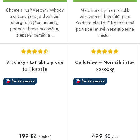
Chcete si užít všechny výhody
Málokterá bylina má tolik
Ženšenu jako je doplnění
zdravotních benefitů, jako
energie, zvýšení imunity,
Kozinec blanitý. Díky tomu má
podporu krevního oběhu,
po tisíce let své nezastupitelné
zlepšení paměti a...
místo...
Brusinky - Extrakt z plodů
CelluFree – Normální stav
10:1 kapsle
pokožky
Česká značka
Česká značka
199 Kč
499 Kč
/ balení
/ ks