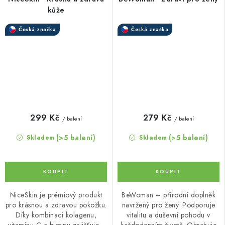
kůže
Česká značka
Česká značka
299 Kč
279 Kč
/ balení
/ balení
(>5 balení)
(>5 balení)
Skladem
Skladem
NiceSkin je prémiový produkt
BeWoman – přírodní doplněk
pro krásnou a zdravou pokožku.
navržený pro ženy. Podporuje
Díky kombinaci kolagenu,
vitalitu a duševní pohodu v
vitamínu C a biotinu zajišťuje...
každodenním životě. Obsahuje