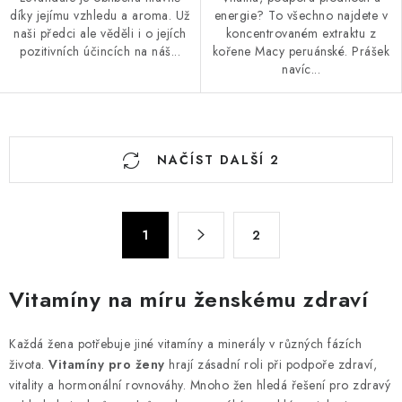
díky jejímu vzhledu a aroma. Už
energie? To všechno najdete v
naši předci ale věděli i o jejích
koncentrovaném extraktu z
pozitivních účincích na náš...
kořene Macy peruánské. Prášek
navíc...
O
NAČÍST DALŠÍ 2
v
l
á
S
d
1
2
t
a
r
c
á
Vitamíny na míru ženskému zdraví
n
í
k
p
Každá žena potřebuje jiné vitamíny a minerály v různých fázích
o
r
života.
Vitamíny pro ženy
hrají zásadní roli při podpoře zdraví,
v
v
vitality a hormonální rovnováhy. Mnoho žen hledá řešení pro zdravý
á