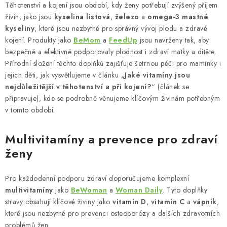
Těhotenství a kojení jsou období, kdy ženy potřebují zvýšený příjem
živin, jako jsou
kyselina listová
,
železo
a
omega-3 mastné
kyseliny
, které jsou nezbytné pro správný vývoj plodu a zdravé
kojení. Produkty jako
BeMom
a
FeedUp
jsou navrženy tak, aby
bezpečně a efektivně podporovaly plodnost i zdraví matky a dítěte.
Přírodní složení těchto doplňků zajišťuje šetrnou péči pro maminky i
jejich děti, jak vysvětlujeme v článku
„Jaké vitamíny jsou
nejdůležitější v těhotenství a při kojení?
“ (článek se
připravuje), kde se podrobně věnujeme klíčovým živinám potřebným
v tomto období.
Multivitamíny a prevence pro zdraví
ženy
Pro každodenní podporu zdraví doporučujeme komplexní
multivitamíny
jako
BeWoman
a
Woman Daily
. Tyto doplňky
stravy obsahují klíčové živiny jako
vitamín D
,
vitamín C
a
vápník
,
které jsou nezbytné pro prevenci osteoporózy a dalších zdravotních
problémů žen.