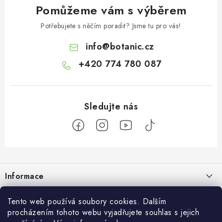
Pomůžeme vám s výběrem
Potřebujete s něčím poradit? Jsme tu pro vás!
info
@
botanic.cz
+420 774 780 087
Z
á
Informace
p
a
Doprava a platba
Tento web používá soubory cookies. Dalším
Botanic
t
procházením tohoto webu vyjadřujete souhlas s jejich
Velkoobchod
Blog