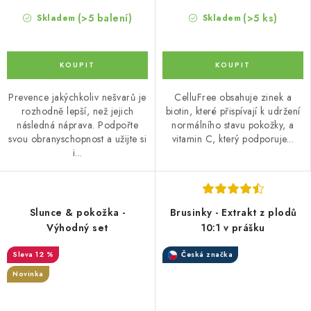
(>5 balení)
(>5 ks)
Skladem
Skladem
Prevence jakýchkoliv nešvarů je
CelluFree obsahuje zinek a
rozhodně lepší, než jejich
biotin, které přispívají k udržení
následná náprava. Podpořte
normálního stavu pokožky, a
svou obranyschopnost a užijte si
vitamin C, který podporuje...
i...
Slunce & pokožka -
Brusinky - Extrakt z plodů
Výhodný set
10:1 v prášku
12 %
Česká značka
Novinka