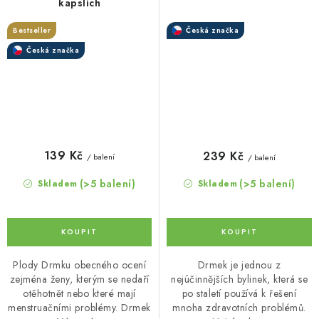
kapslích
Bestseller
Česká značka
Česká značka
139 Kč
239 Kč
/ balení
/ balení
(>5 balení)
(>5 balení)
Skladem
Skladem
Plody Drmku obecného ocení
Drmek je jednou z
zejména ženy, kterým se nedaří
nejúčinnějších bylinek, která se
otěhotnět nebo které mají
po staletí používá k řešení
menstruačními problémy. Drmek
mnoha zdravotních problémů.