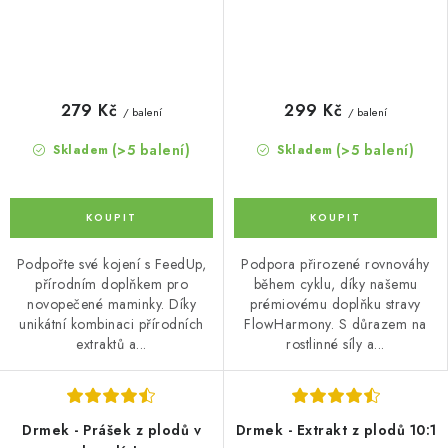
279 Kč
299 Kč
/ balení
/ balení
(>5 balení)
(>5 balení)
Skladem
Skladem
Podpořte své kojení s FeedUp,
Podpora přirozené rovnováhy
přírodním doplňkem pro
během cyklu, díky našemu
novopečené maminky. Díky
prémiovému doplňku stravy
unikátní kombinaci přírodních
FlowHarmony. S důrazem na
extraktů a...
rostlinné síly a...
Drmek - Prášek z plodů v
Drmek - Extrakt z plodů 10:1