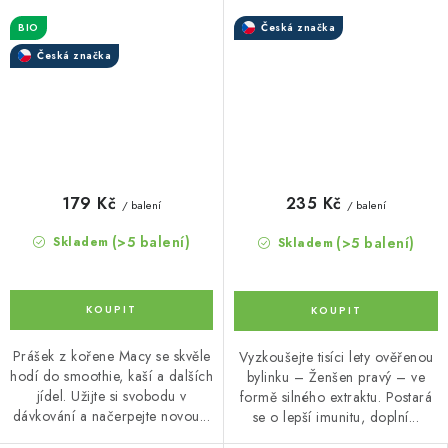
BIO
Česká značka
Česká značka
179 Kč
235 Kč
/ balení
/ balení
(>5 balení)
(>5 balení)
Skladem
Skladem
Prášek z kořene Macy se skvěle
Vyzkoušejte tisíci lety ověřenou
hodí do smoothie, kaší a dalších
bylinku – Ženšen pravý – ve
jídel. Užijte si svobodu v
formě silného extraktu. Postará
dávkování a načerpejte novou...
se o lepší imunitu, doplní...