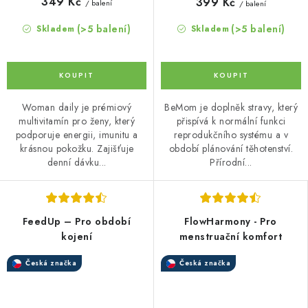
349 Kč
399 Kč
/ balení
/ balení
(>5 balení)
(>5 balení)
Skladem
Skladem
Woman daily je prémiový
BeMom je doplněk stravy, který
multivitamín pro ženy, který
přispívá k normální funkci
podporuje energii, imunitu a
reprodukčního systému a v
krásnou pokožku. Zajišťuje
období plánování těhotenství.
denní dávku...
Přírodní...
FeedUp – Pro období
FlowHarmony - Pro
kojení
menstruační komfort
Česká značka
Česká značka