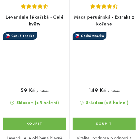
Levandule lékařská - Celé
Maca peruánská - Extrakt z
květy
kořene
Česká značka
Česká značka
59 Kč
149 Kč
/ balení
/ balení
(>5 balení)
(>5 balení)
Skladem
Skladem
Levandule je oblíbená hlavně
Vitalita, podpora plodnosti a