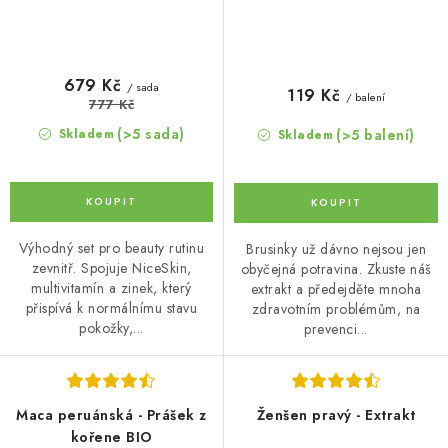
679 Kč
/ sada
119 Kč
/ balení
777 Kč
(>5 sada)
(>5 balení)
Skladem
Skladem
Výhodný set pro beauty rutinu
Brusinky už dávno nejsou jen
zevnitř. Spojuje NiceSkin,
obyčejná potravina. Zkuste náš
multivitamín a zinek, který
extrakt a předejděte mnoha
přispívá k normálnímu stavu
zdravotním problémům, na
pokožky,...
prevenci...
Maca peruánská - Prášek z
Ženšen pravý - Extrakt
kořene BIO