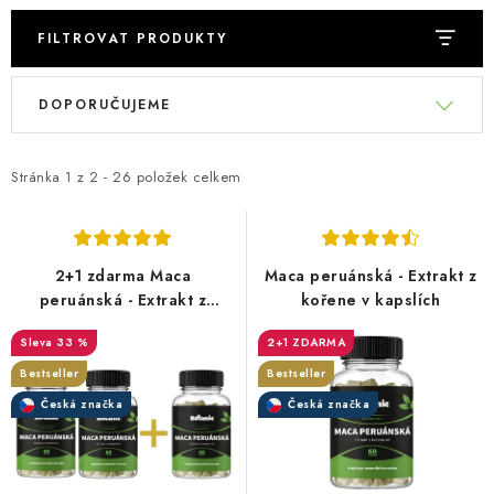
FILTROVAT PRODUKTY
V
Ř
DOPORUČUJEME
ý
a
p
z
i
e
Stránka
1
z
2
-
26
položek celkem
s
n
p
í
r
p
2+1 zdarma Maca
Maca peruánská - Extrakt z
o
r
peruánská - Extrakt z
kořene v kapslích
kořene v kapslích
d
o
33 %
2+1 ZDARMA
u
d
Bestseller
Bestseller
k
u
Česká značka
Česká značka
t
k
ů
t
ů