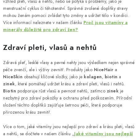
k
vzhled pleti, vlasů a nehtů, nebo se potýká s problémy, jako je
n
y
menstruační cyklus či těhotenství. Správně zvolené doplňky stravy
í
v
mohou ženám pomoci zvládat tyto změny a udržet tělo v kondici.
Více informací naleznete v našem článku
Proč jsou vitamíny a
ý
minerály důležité pro zdraví žen?
p
i
Zdraví pleti, vlasů a nehtů
s
u
Zdravá pleť, lesklé vlasy a pevné nehty jsou výsledkem nejen správné
péče zvenčí, ale i výživy zevnitř. Produkty jako
NiceHair
a
NiceSkin
obsahují klíčové složky, jako je
kolagen
,
biotin
a
zinek
, které pomáhají udržet krásu a zdraví pleti, vlasů i nehtů.
Biotin
podporuje růst vlasů a pevnost nehtů, zatímco
zinek
je
nezbytný pro zdraví pokožky a ochranu před poškozením. Přírodní
složení těchto doplňků zajišťuje šetrnou péči, která podporuje
přirozenou krásu zevnitř.
Více o tom, jaké vitamíny jsou nejlepší pro zdraví a krásu pleti, vlasů
a nehtů, se dočtete v našem článku „
Jaké vitamíny jsou nejlepší