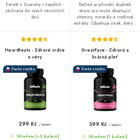
Extrakt z Guarany v kapslích -
BeDad je přírodní doplněk
záchrana do všech náročných
stravy pro muže obsahující
dnů
vitaminy, minerály a rostlinné
extrakty. Obsahuje zinek, který...
HeartBeats - Zdravé srdce
GreatFace - Zdravá a
a cévy
krásná pleť
Česká značka
Česká značka
299 Kč
399 Kč
/ balení
/ balení
(>5 balení)
(1 balení)
Skladem
Skladem