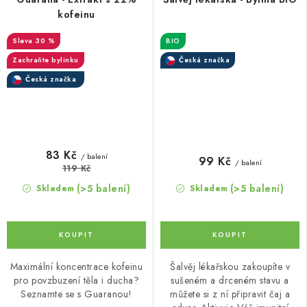
kofeinu
30 %
BIO
Zachraňte bylinku
Česká značka
Česká značka
83 Kč
/ balení
99 Kč
/ balení
119 Kč
(>5 balení)
(>5 balení)
Skladem
Skladem
Maximální koncentrace kofeinu
Šalvěj lékařskou zakoupíte v
pro povzbuzení těla i ducha?
sušeném a drceném stavu a
Seznamte se s Guaranou!
můžete si z ní připravit čaj a