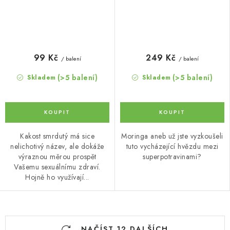
99 Kč
249 Kč
/ balení
/ balení
(>5 balení)
(>5 balení)
Skladem
Skladem
Kakost smrdutý má sice
Moringa aneb už jste vyzkoušeli
nelichotivý název, ale dokáže
tuto vycházející hvězdu mezi
výraznou měrou prospět
superpotravinami?
Vašemu sexuálnímu zdraví.
Hojně ho využívají...
O
NAČÍST 12 DALŠÍCH