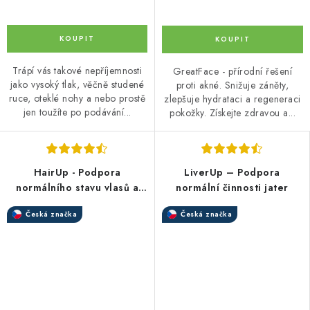
Trápí vás takové nepříjemnosti
GreatFace - přírodní řešení
jako vysoký tlak, věčně studené
proti akné. Snižuje záněty,
ruce, oteklé nohy a nebo prostě
zlepšuje hydrataci a regeneraci
jen toužíte po podávání...
pokožky. Získejte zdravou a...
HairUp - Podpora
LiverUp – Podpora
normálního stavu vlasů a
normální činnosti jater
vousů
Česká značka
Česká značka