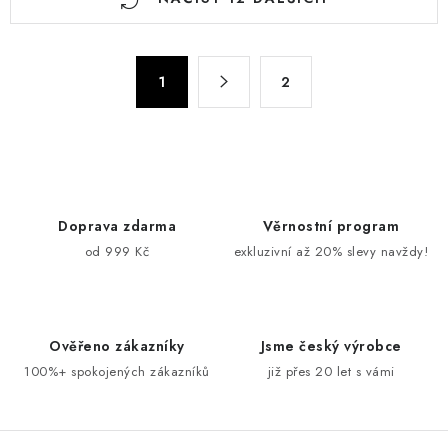
v
l
á
S
d
1
2
t
a
r
c
á
n
í
k
p
o
r
Doprava zdarma
Věrnostní program
v
v
od 999 Kč
exkluzivní až 20% slevy navždy!
á
k
n
y
í
v
ý
Ověřeno zákazníky
Jsme český výrobce
p
100%+ spokojených zákazníků
již přes 20 let s vámi
i
s