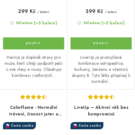
299 Kč
399 Kč
/ balení
/ balení
(>5 balení)
(>5 balení)
Skladem
Skladem
HairUp je doplněk stravy pro
LiverUp je promyšlená
muže, kteří chtějí podpořit péči
kombinace ostropestřce,
o své vlasy a vousy. Obsahuje
kurkumy, ženšenu a vitaminů
kombinaci rostlinných...
skupiny B. Tyto látky přispívají k
normální...
CalmFlame - Normální
LiveUp – Aktivní věk bez
trávení, činnost jater a
kompromisů
podpora imunitního
Česká značka
Česká značka
systému