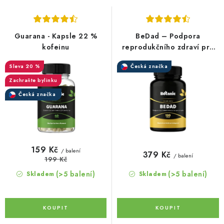
s
n
p
í
r
p
Guarana - Kapsle 22 %
BeDad – Podpora
o
r
kofeinu
reprodukčního zdraví pro
muže
d
o
20 %
Česká značka
u
d
Zachraňte bylinku
k
u
Česká značka
t
k
ů
t
ů
159 Kč
/ balení
379 Kč
/ balení
199 Kč
(>5 balení)
(>5 balení)
Skladem
Skladem