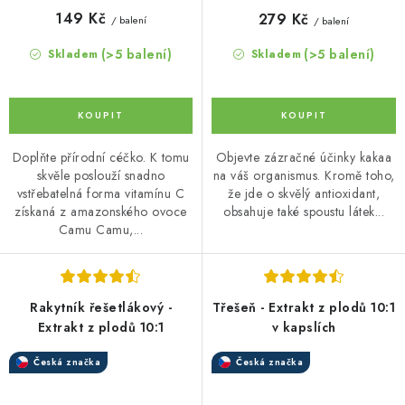
149 Kč
279 Kč
/ balení
/ balení
(>5 balení)
(>5 balení)
Skladem
Skladem
Doplňte přírodní céčko. K tomu
Objevte zázračné účinky kakaa
skvěle poslouží snadno
na váš organismus. Kromě toho,
vstřebatelná forma vitamínu C
že jde o skvělý antioxidant,
získaná z amazonského ovoce
obsahuje také spoustu látek...
Camu Camu,...
Rakytník řešetlákový -
Třešeň - Extrakt z plodů 10:1
Extrakt z plodů 10:1
v kapslích
Česká značka
Česká značka