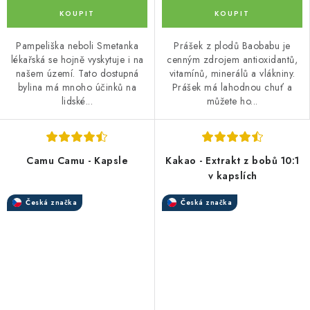
Pampeliška neboli Smetanka
Prášek z plodů Baobabu je
lékařská se hojně vyskytuje i na
cenným zdrojem antioxidantů,
našem území. Tato dostupná
vitamínů, minerálů a vlákniny.
bylina má mnoho účinků na
Prášek má lahodnou chuť a
lidské...
můžete ho...
Camu Camu - Kapsle
Kakao - Extrakt z bobů 10:1
v kapslích
Česká značka
Česká značka