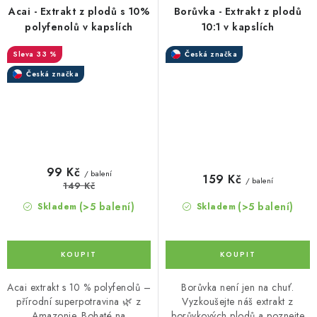
Acai - Extrakt z plodů s 10%
Borůvka - Extrakt z plodů
polyfenolů v kapslích
10:1 v kapslích
33 %
Česká značka
Česká značka
99 Kč
/ balení
159 Kč
/ balení
149 Kč
(>5 balení)
(>5 balení)
Skladem
Skladem
Acai extrakt s 10 % polyfenolů –
Borůvka není jen na chuť.
přírodní superpotravina 🌿 z
Vyzkoušejte náš extrakt z
Amazonie. Bohaté na
borůvkových plodů a poznejte