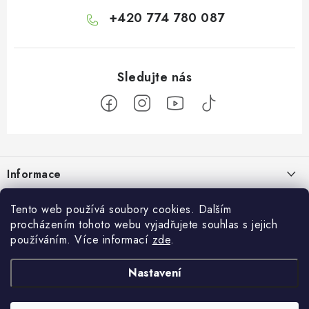
+420 774 780 087
Z
á
Informace
p
a
Doprava a platba
Botanic
Tento web používá soubory cookies. Dalším
t
procházením tohoto webu vyjadřujete souhlas s jejich
Velkoobchod
í
Blog
používáním. Více informací
zde
.
Blog Botanic – průvodce světem bylin, vitamínů a
Zakázková výroba
doplňků stravy
Projekt Botanic pomáhá
Nastavení
Facebook
Obchodní podmínky
Jak užívat jablečný ocet: tekutý, kapsle nebo gumové bonbony?
O nás
30.07.2026
Ochrana osobních údajů