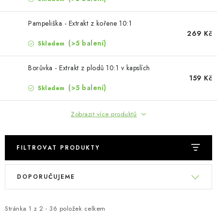
MUŽI
Pampeliška - Extrakt z kořene 10:1
OSTATNÍ
269 Kč
(>5 balení)
Skladem
DOVOLENÁ
Borůvka - Extrakt z plodů 10:1 v kapslích
159 Kč
Doprava a platba
Recenze
Věrnostní program
(>5 balení)
Skladem
Proč Botanic?
Kontakty
Zobrazit více produktů
FILTROVAT PRODUKTY
V
Ř
DOPORUČUJEME
ý
a
p
z
i
e
Stránka
1
z
2
-
36
položek celkem