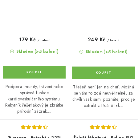
179 Kč
249 Kč
/ balení
/ balení
(>5 balení)
(>5 balení)
Skladem
Skladem
Podpora imunity, trávení nebo
Třešeň není jen na chuť. Možná
správné funkce
se vám to zdá neuvěřitelné, za
kardiovaskulárního systému.
chvíli však sami poznáte, proč je
Rakytník řešetlakový je zkrátka
extrakt z třešně tak...
přírodní zázrak....
Guarana - Extrakt s 22%
Šalvěj lékařská - Bylina BIO