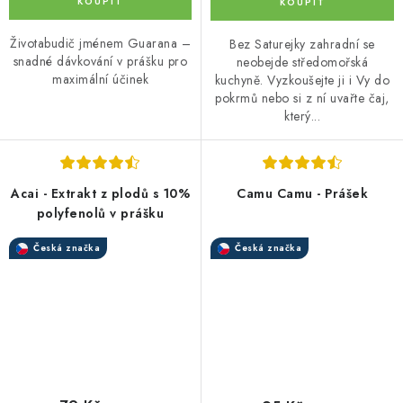
Životabudič jménem Guarana –
Bez Saturejky zahradní se
snadné dávkování v prášku pro
neobejde středomořská
maximální účinek
kuchyně. Vyzkoušejte ji i Vy do
pokrmů nebo si z ní uvařte čaj,
který...
Acai - Extrakt z plodů s 10%
Camu Camu - Prášek
polyfenolů v prášku
Česká značka
Česká značka