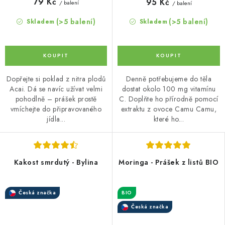
79 Kč
95 Kč
/ balení
/ balení
(>5 balení)
(>5 balení)
Skladem
Skladem
Dopřejte si poklad z nitra plodů
Denně potřebujeme do těla
Acai. Dá se navíc užívat velmi
dostat okolo 100 mg vitamínu
pohodlně – prášek prostě
C. Doplňte ho přírodně pomocí
vmíchejte do připravovaného
extraktu z ovoce Camu Camu,
jídla...
které ho...
Kakost smrdutý - Bylina
Moringa - Prášek z listů BIO
Česká značka
BIO
Česká značka