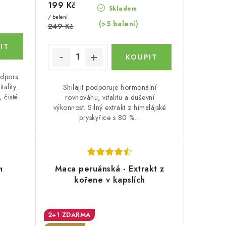
199 Kč
Skladem
/ balení
(>5 balení)
249 Kč
dpora
ality.
Shilajit podporuje hormonální
, čisté
rovnováhu, vitalitu a duševní
výkonnost. Silný extrakt z himalájské
pryskyřice s 80 %...
m
Maca peruánská - Extrakt z
kořene v kapslích
2+1 ZDARMA