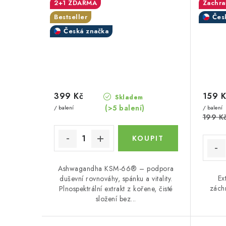
2+1 ZDARMA
Zachra
Bestseller
Čes
Česká značka
399 Kč
159 K
Skladem
(>5 balení)
/ balení
/ balení
199 K
Ashwagandha KSM-66® – podpora
Ex
duševní rovnováhy, spánku a vitality.
zách
Plnospektrální extrakt z kořene, čisté
složení bez...