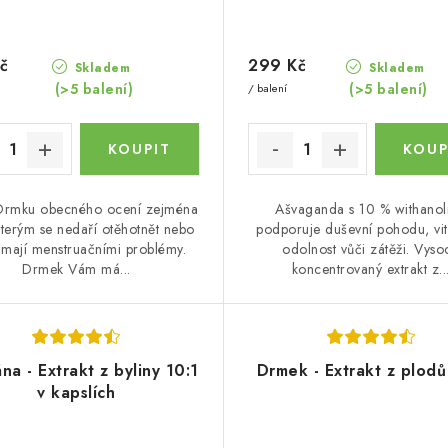
č
299 Kč
Skladem
Skladem
(>5 balení)
(>5 balení)
/ balení
Drmku obecného ocení zejména
Ašvaganda s 10 % withanol
kterým se nedaří otěhotnět nebo
podporuje duševní pohodu, vita
 mají menstruačními problémy.
odolnost vůči zátěži. Vyso
Drmek Vám má...
koncentrovaný extrakt z..
na - Extrakt z byliny 10:1
Drmek - Extrakt z plodů
v kapslích