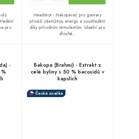
lidů
Headshot - Nakopávač pro gamery
tředění
přináší okamžitou energii a soustředění
ene pro
díky přírodním stimulantům. Ideální pro
dlouhé...
a) -
Bakopa (Brahmi) - Extrakt z
0 %
celé byliny s 50 % bacosidů v
ch
kapslích
Česká značka