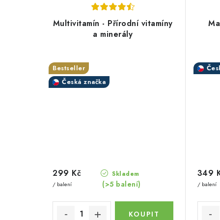
Multivitamín - Přírodní vitamíny
Ma
a minerály
Bestseller
Čes
Česká značka
299 Kč
349 
Skladem
(>5 balení)
/ balení
/ balení