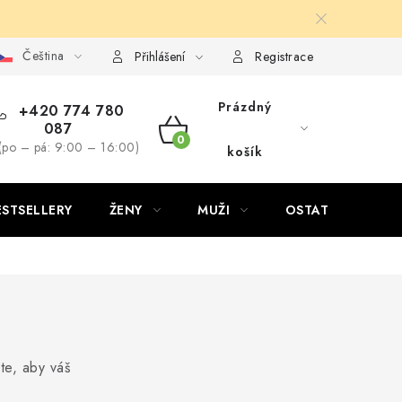
Čeština
Přihlášení
Registrace
Prázdný
+420 774 780
087
NÁKUPNÍ
(po – pá: 9:00 – 16:00)
košík
KOŠÍK
ESTSELLERY
ŽENY
MUŽI
OSTATNÍ
te, aby váš