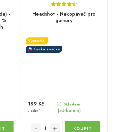
a) -
Headshot - Nakopávač pro
5 %
gamery
ch
Výprodej
Česká značka
189 Kč
Skladem
(>5 balení)
/ balení