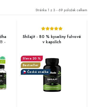
Stránka
1
z
3
-
69
položek celkem
dha
Shilajit - 80 % kyseliny fulvové
® -
v kapslích
20 %
Bestseller
Česká značka