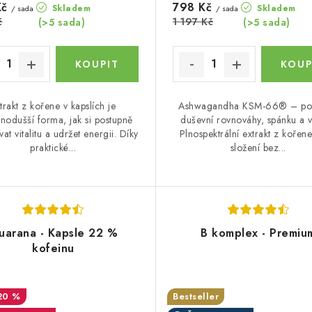
Kč
798 Kč
Skladem
Skladem
/ sada
/ sada
č
1 197 Kč
(>5 sada)
(>5 sada)
trakt z kořene v kapslích je
Ashwagandha KSM-66® – po
nodušší forma, jak si postupně
duševní rovnováhy, spánku a vit
at vitalitu a udržet energii. Díky
Plnospektrální extrakt z kořene
praktické...
složení bez...
uarana - Kapsle 22 %
B komplex - Premiu
kofeinu
20 %
Bestseller