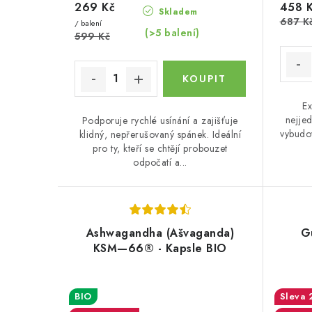
k
269 Kč
458 
Skladem
k
687 K
t
/ balení
(>5 balení)
599 Kč
t
ů
ů
Ex
nejjed
Podporuje rychlé usínání a zajišťuje
vybudov
klidný, nepřerušovaný spánek. Ideální
pro ty, kteří se chtějí probouzet
odpočatí a...
Ashwagandha (Ašvaganda)
G
KSM—66® - Kapsle BIO
BIO