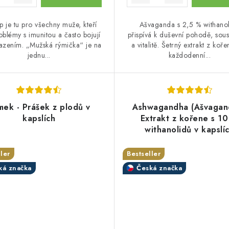
 je tu pro všechny muže, kteří
Ašvaganda s 2,5 % withano
oblémy s imunitou a často bojují
přispívá k duševní pohodě, sous
lazením. „Mužská rýmička“ je na
a vitalitě. Šetrný extrakt z koř
jednu...
každodenní...
mek - Prášek z plodů v
Ashwagandha (Ašvagand
kapslích
Extrakt z kořene s 1
withanolidů v kapslí
ler
Bestseller
ká značka
Česká značka