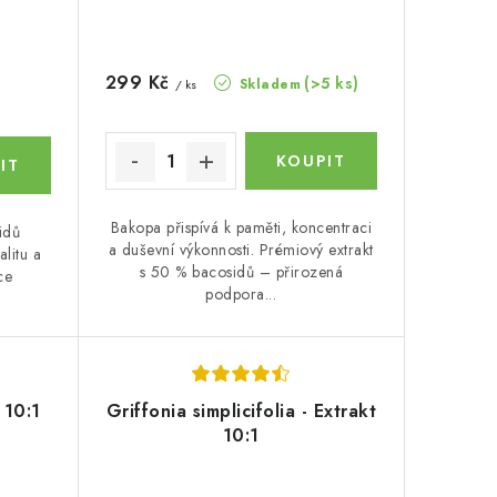
299 Kč
(>5 ks)
Skladem
/ ks
Bakopa přispívá k paměti, koncentraci
idů
a duševní výkonnosti. Prémiový extrakt
litu a
s 50 % bacosidů – přirozená
ce
podpora...
.
 10:1
Griffonia simplicifolia - Extrakt
10:1