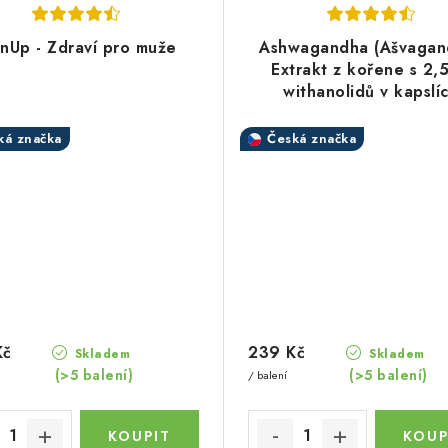
nUp - Zdraví pro muže
Ashwagandha (Ašvagand
Extrakt z kořene s 2,
withanolidů v kapslí
ká značka
Česká značka
Kč
239 Kč
Skladem
Skladem
(>5 balení)
(>5 balení)
/ balení