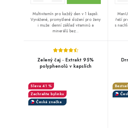
Multivitamín pro každý den v 1 kapsli.
ManUp
Vyvážené, promyšlené složení pro ženy
řeší pr
i muže: denní základ vitaminů a
s nach
minerálů bez...
Zelený čaj - Extrakt 95%
Dr
polyphenolů v kapslích
41 %
Bestsel
Zachraňte bylinku
Čes
Česká značka