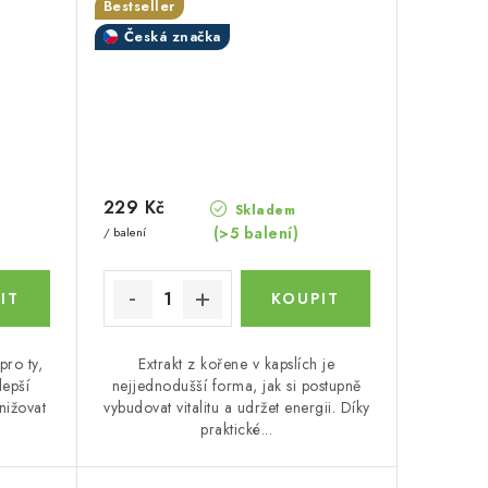
Bestseller
Česká značka
229 Kč
Skladem
(>5 balení)
/ balení
pro ty,
Extrakt z kořene v kapslích je
lepší
nejjednodušší forma, jak si postupně
nižovat
vybudovat vitalitu a udržet energii. Díky
praktické...