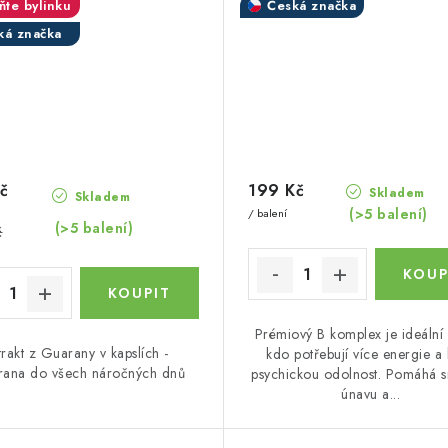
ňte bylinku
Česká značka
ká značka
č
199 Kč
Skladem
Skladem
(>5 balení)
/ balení
(>5 balení)
č
Prémiový B komplex je ideální 
trakt z Guarany v kapslích -
kdo potřebují více energie a 
rana do všech náročných dnů
psychickou odolnost. Pomáhá s
únavu a...