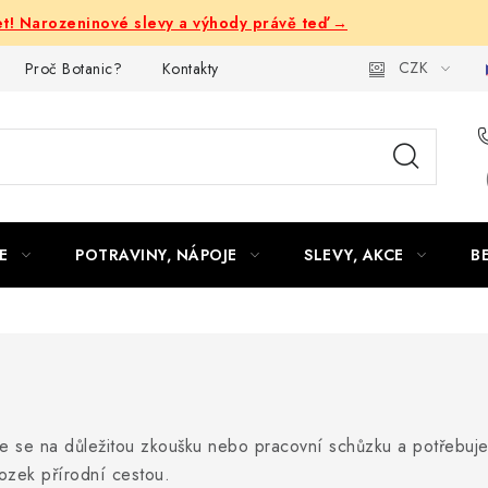
let! Narozeninové slevy a výhody právě teď →
CZK
Proč Botanic?
Kontakty
E
POTRAVINY, NÁPOJE
SLEVY, AKCE
B
e se na důležitou zkoušku nebo pracovní schůzku a potřebuje
ozek přírodní cestou.