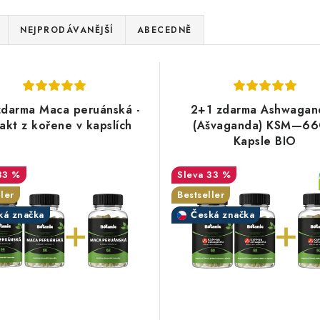
NEJPRODÁVANĚJŠÍ
ABECEDNĚ
zdarma Maca peruánská -
2+1 zdarma Ashwagan
rakt z kořene v kapslích
(Ašvaganda) KSM—66
Kapsle BIO
33 %
33 %
ler
Bestseller
ká značka
Česká značka