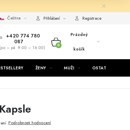
Čeština
Přihlášení
Registrace
Prázdný
+420 774 780
087
NÁKUPNÍ
(po – pá: 9:00 – 16:00)
košík
KOŠÍK
ESTSELLERY
ŽENY
MUŽI
OSTATNÍ
Kapsle
Podrobnosti hodnocení
ení