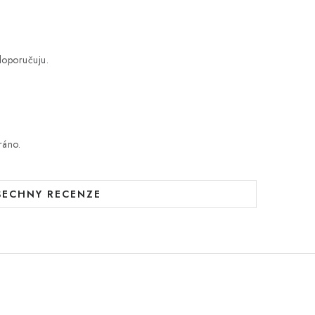
doporučuju.
ráno.
ŠECHNY RECENZE