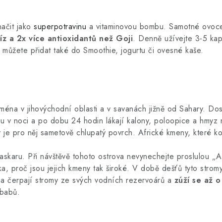
ačit jako
superpotravinu
a vitaminovou bombu. Samotné ovoc
íz a 2x více antioxidantů než Goji
. Denně užívejte 3-5 kap
 můžete přidat také do Smoothie, jogurtu či ovesné kaše.
jména v jihovýchodní oblasti a v savanách jižně od Sahary. D
ou v noci a po dobu 24 hodin lákají kalony, poloopice a hmyz 
ický je pro něj sametově chlupatý povrch. Africké kmeny, kter
skaru. Při návštěvě tohoto ostrova nevynechejte proslulou 
proč jsou jejich kmeny tak široké. V době dešťů tyto stromy 
a čerpají stromy ze svých vodních rezervoárů a
zúží se až o
obabů.