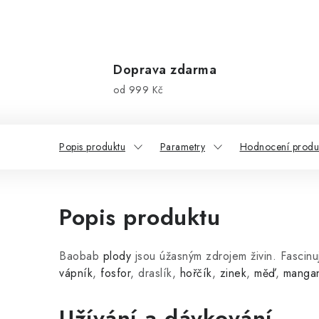
Doprava zdarma
od 999 Kč
Popis produktu
Parametry
Hodnocení produk
Popis produktu
Baobab
plody
jsou úžasným zdrojem živin. Fascinuj
vápník
,
fosfor
, draslík,
hořčík
,
zinek
,
měď
,
manga
Užívání a dávkování