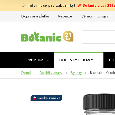
Přejít
🎉 Botanic slaví 21 
na
obsah
Doprava a platba
Recenze
Věrnostní program
PREMIUM
DOPLŇKY STRAVY
CÍL
Domů
Doplňky stravy
Bylinky
Baobab - Kapsl
Česká značka