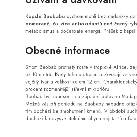
Kapsle Baobabu
bychom mohli bez nadsázky ozn
pomeranč, 6x více antioxidantů než černý ryb
metabolismus a dočerpáte energii. Prášek z kapslí
Obecné informace
Strom Baobab prstnatý roste v tropické Africe, ze
až 10 metrů.
Květy
tohoto stromu rozkvétají většin
vejčitý tvar a velikost kolem 12 cm. Charakterist
procent rozmanitější střevní mikroflóru.
Baobab byl zanesen i na západní polovinu Madaga
Možná vás při pohledu na Baobaby napadne otázka, 
tím dochází ke zmohutnění kmenů. V období such
dochází k nevysvětlitelnému úhynu nejstarších Ba