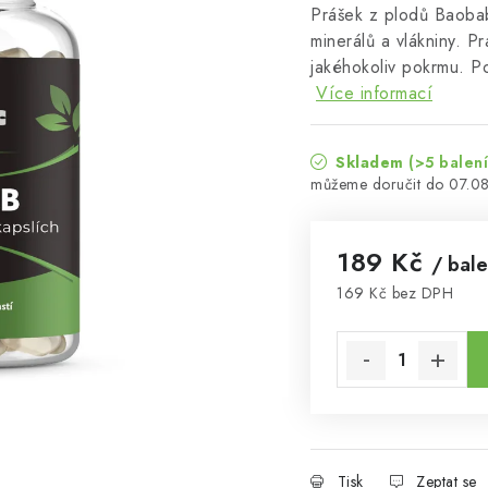
Prášek z plodů Baobab
minerálů a vlákniny. 
jakéhokoliv pokrmu. Po
Více informací
Skladem
(>5 balení
07.0
189 Kč
/ bale
169 Kč bez DPH
Měrná cena:
Tisk
Zeptat se