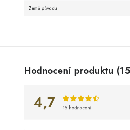
Země původu
V
Hodnocení produktu (15
ý
p
i
4,7
s
15 hodnocení
h
o