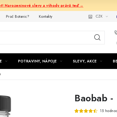
let! Narozeninové slevy a výhody právě teď →
CZK
Proč Botanic?
Kontakty
E
POTRAVINY, NÁPOJE
SLEVY, AKCE
B
e
Baobab - 
15 hodnoc