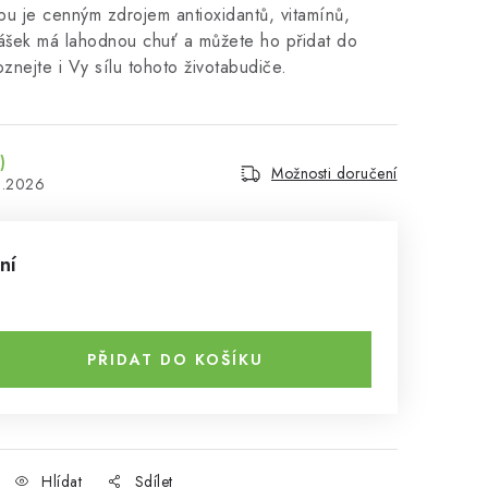
u je cenným zdrojem antioxidantů, vitamínů,
Prášek má lahodnou chuť a můžete ho přidat do
znejte i Vy sílu tohoto životabudiče.
)
Možnosti doručení
8.2026
ní
PŘIDAT DO KOŠÍKU
Hlídat
Sdílet