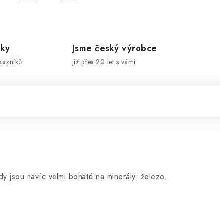
íky
Jsme český výrobce
kazníků
již přes 20 let s vámi
dy jsou navíc velmi bohaté na minerály: železo,