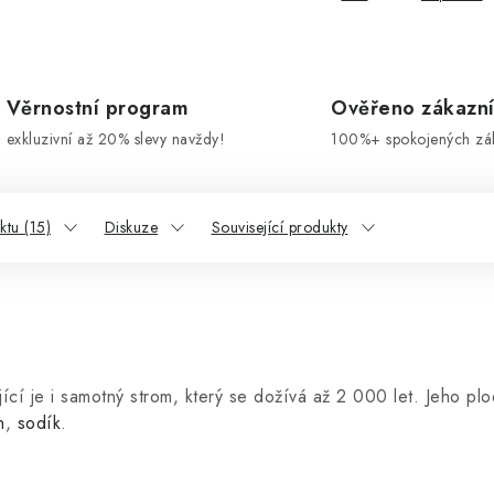
Věrnostní program
Ověřeno zákazn
exkluzivní až 20% slevy navždy!
100%+ spokojených zá
tu (15)
Diskuze
Související produkty
ící je i samotný strom, který se dožívá až 2 000 let. Jeho plo
n
,
sodík
.