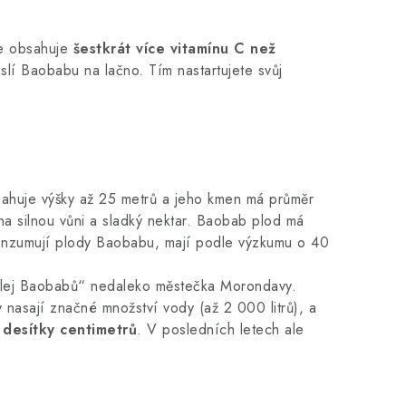
e obsahuje
šestkrát více vitamínu C než
slí Baobabu na lačno. Tím nastartujete svůj
osahuje výšky až 25 metrů a jeho kmen má průměr
na silnou vůni a sladký nektar. Baobab plod má
é konzumují plody Baobabu, mají podle výzkumu o 40
„Alej Baobabů“ nedaleko městečka Morondavy.
nasají značné množství vody (až 2 000 litrů), a
 desítky centimetrů
. V posledních letech ale