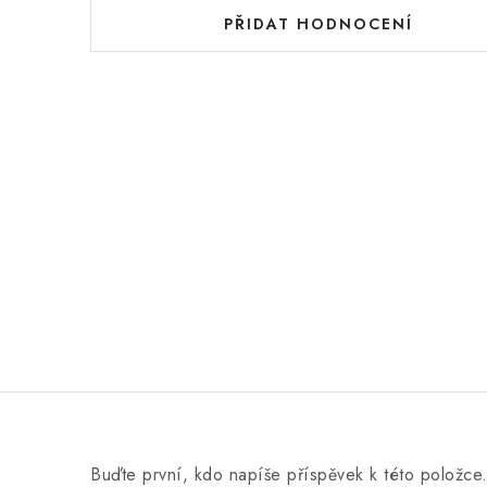
d
PŘIDAT HODNOCENÍ
n
o
c
e
n
í
Buďte první, kdo napíše příspěvek k této položce