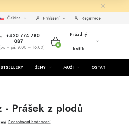
Čeština
Přihlášení
Registrace
Prázdný
+420 774 780
087
NÁKUPNÍ
(po – pá: 9:00 – 16:00)
košík
KOŠÍK
ESTSELLERY
ŽENY
MUŽI
OSTATNÍ
 - Prášek z plodů
Podrobnosti hodnocení
ení