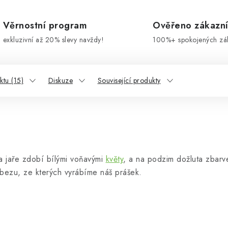
Věrnostní program
Ověřeno zákazn
exkluzivní až 20% slevy navždy!
100%+ spokojených zá
tu (15)
Diskuze
Související produkty
a jaře zdobí bílými voňavými
květy
, a na podzim dožluta zbar
ezu, ze kterých vyrábíme náš prášek.