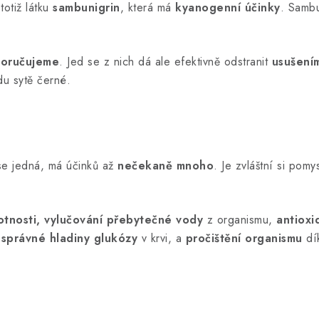
otiž látku
sambunigrin
, která má
kyanogenní účinky
. Sambu
oručujeme
. Jed se z nich dá ale efektivně odstranit
usušení
du sytě černé.
 se jedná, má účinků až
nečekaně mnoho
. Je zvláštní si pom
otnosti, vylučování přebytečné vody
z organismu,
antioxi
í
správné hladiny glukózy
v krvi, a
pročištění organismu
dí