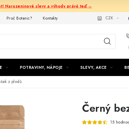
let! Narozeninové slevy a výhody právě teď →
CZK
Proč Botanic?
Kontakty
E
POTRAVINY, NÁPOJE
SLEVY, AKCE
B
ášek z plodů
Černý bez
15 hodnoc