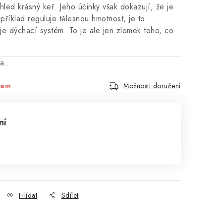
led krásný keř. Jeho účinky však dokazují, že je
apříklad reguluje tělesnou hmotnost, je to
je dýchací systém. To je ale jen zlomek toho, co
na…
dem
Možnosti doručení
ní
Hlídat
Sdílet