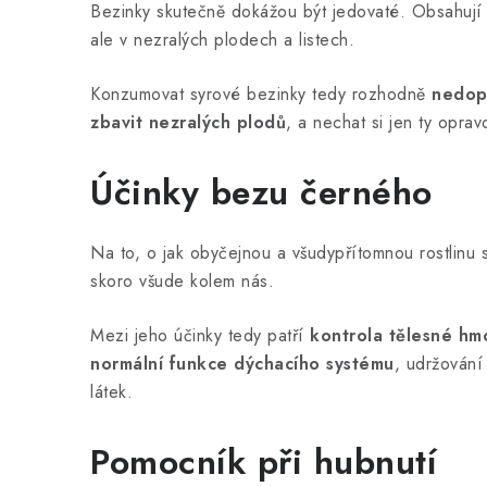
Bezinky skutečně dokážou být jedovaté. Obsahují t
ale v nezralých plodech a listech.
Konzumovat syrové bezinky tedy rozhodně
nedop
zbavit nezralých plodů
, a nechat si jen ty oprav
Účinky bezu černého
Na to, o jak obyčejnou a všudypřítomnou rostlinu
skoro všude kolem nás.
Mezi jeho účinky tedy patří
kontrola tělesné hm
normální funkce dýchacího systému
, udržován
látek.
Pomocník při
hubnutí