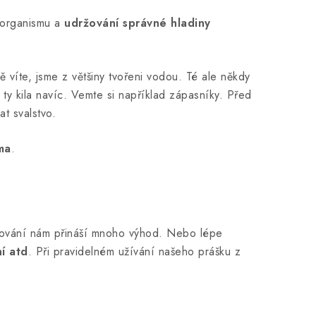
organismu a
udržování správné hladiny
stě víte, jsme z většiny tvořeni vodou. Té ale někdy
ty kila navíc. Vemte si například zápasníky. Před
t svalstvo.
ma
.
ungování nám přináší mnoho výhod. Nebo lépe
í atd
. Při pravidelném užívání našeho prášku z