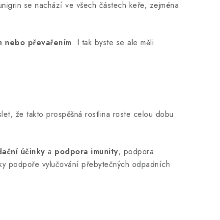
nigrin se nachází ve všech částech keře, zejména
m nebo převařením
. I tak byste se ale měli
yslet, že takto prospěšná rostlina roste celou dobu
dační účinky
a
podpora imunity
, podpora
ky podpoře vylučování přebytečných odpadních