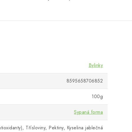
Bylinky
8595658706852
100g
Sypaná forma
tioxidanty), Třísloviny, Pektiny, Kyselina jablečná