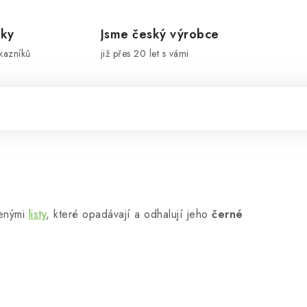
íky
Jsme český výrobce
kazníků
již přes 20 let s vámi
venými
listy
, které opadávají a odhalují jeho
černé