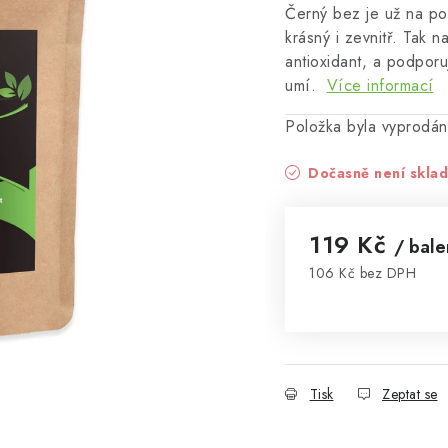
Černý bez je už na poh
krásný i zevnitř. Tak n
antioxidant, a podporu
umí.
Více informací
Položka byla vyprodá
Dočasně není skla
119 Kč
/ bale
106 Kč bez DPH
Měrná cena:
Tisk
Zeptat se