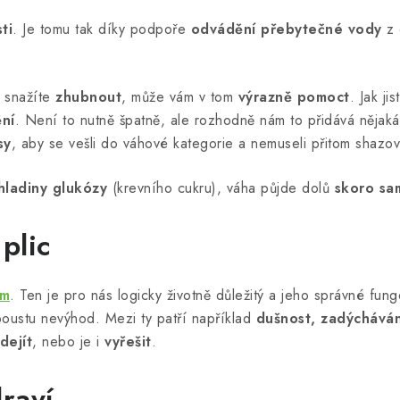
ti
. Je tomu tak díky podpoře
odvádění přebytečné vody
z 
e snažíte
zhubnout
, může vám v tom
výrazně pomoct
. Jak ji
ní
. Není to nutně špatně, ale rozhodně nám to přidává nějaká 
sy
, aby se vešli do váhové kategorie a nemuseli přitom shazova
hladiny glukózy
(krevního cukru), váha půjde dolů
skoro sa
plic
ém
. Ten je pro nás logicky životně důležitý a jeho správné f
poustu nevýhod. Mezi ty patří například
dušnost, zadýcháván
dejít
, nebo je i
vyřešit
.
draví