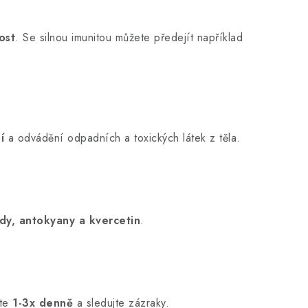
ost
. Se silnou imunitou můžete předejít například
í
a odvádění odpadních a toxických látek z těla.
idy, antokyany a kvercetin
.
jte
1-3x denně
a sledujte zázraky.