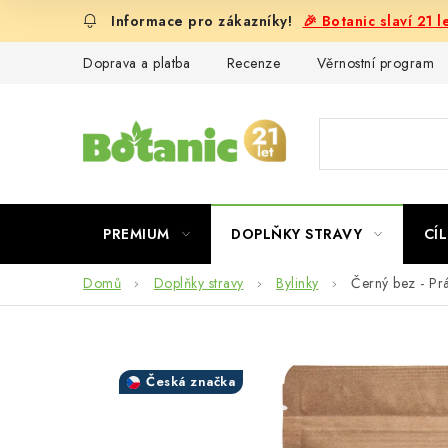
Přejít
🎉 Botanic slaví 21 
na
obsah
Doprava a platba
Recenze
Věrnostní program
PREMIUM
DOPLŇKY STRAVY
CÍL
Domů
Doplňky stravy
Bylinky
Černý bez - Pr
Česká značka