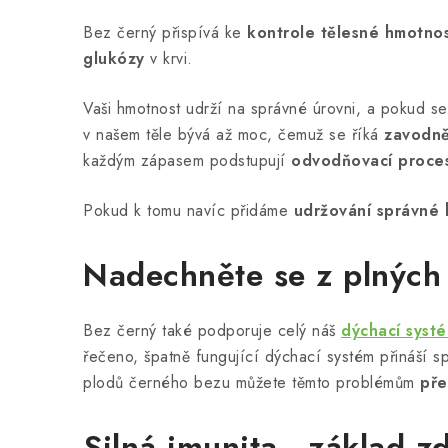
Bez černý přispívá ke
kontrole tělesné hmotnos
glukózy
v krvi.
Vaši hmotnost udrží na správné úrovni, a pokud s
v našem těle bývá až moc, čemuž se říká
zavodně
každým zápasem podstupují
odvodňovací proce
Pokud k tomu navíc přidáme
udržování správné 
Nadechněte se z plných 
Bez černý také podporuje celý náš
dýchací syst
řečeno, špatně fungující dýchací systém přináší s
plodů černého bezu můžete těmto problémům
pře
Silná imunita - základ z