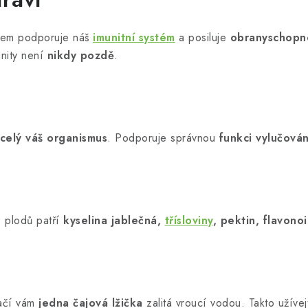
dem podporuje náš
imunitní systém
a posiluje
obranyschopn
nity není
nikdy pozdě
.
 celý váš organismus
. Podporuje správnou
funkci vylučován
 z plodů patří
kyselina jablečná,
třísloviny
, pektin, flavono
tačí vám
jedna čajová lžička
zalitá vroucí vodou. Takto užíve