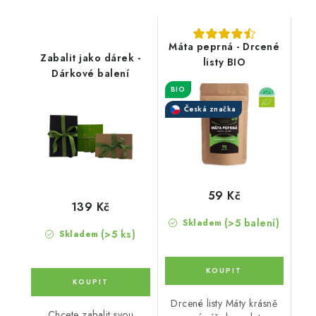
Máta peprná - Drcené
Zabalit jako dárek -
listy BIO
Dárkové balení
BIO
Česká značka
59 Kč
139 Kč
(>5 balení)
Skladem
(>5 ks)
Skladem
Drcené listy Máty krásně
Chcete zabalit svou