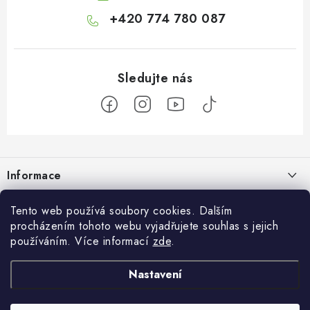
+420 774 780 087
Z
á
Informace
p
a
Doprava a platba
Botanic
Tento web používá soubory cookies. Dalším
t
procházením tohoto webu vyjadřujete souhlas s jejich
Velkoobchod
í
Blog
používáním. Více informací
zde
.
Blog Botanic – průvodce světem bylin, vitamínů a
Zakázková výroba
doplňků stravy
Projekt Botanic pomáhá
Nastavení
Facebook
Obchodní podmínky
Jak užívat jablečný ocet: tekutý, kapsle nebo gumové bonbony?
O nás
30.07.2026
Ochrana osobních údajů