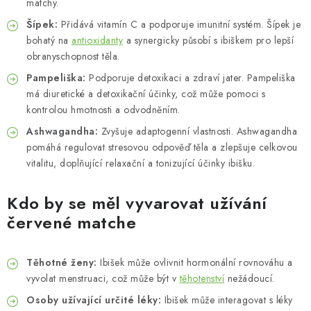
matchy.
Šípek:
Přidává vitamín C a podporuje imunitní systém. Šípek je
bohatý na
antioxidanty
a synergicky působí s ibiškem pro lepší
obranyschopnost těla.
Pampeliška:
Podporuje detoxikaci a zdraví jater. Pampeliška
má diuretické a detoxikační účinky, což může pomoci s
kontrolou hmotnosti a odvodněním.
Ashwagandha:
Zvyšuje adaptogenní vlastnosti. Ashwagandha
pomáhá regulovat stresovou odpověď těla a zlepšuje celkovou
vitalitu, doplňující relaxační a tonizující účinky ibišku.
Kdo by se měl vyvarovat užívání
červené matche
Těhotné ženy:
Ibišek může ovlivnit hormonální rovnováhu a
vyvolat menstruaci, což může být v
těhotenství
nežádoucí.
Osoby užívající určité léky:
Ibišek může interagovat s léky