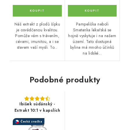
Náš extrakt z plodů šípku
Pampeliška neboli
je osvědčenou kvalitou.
Smetanka lékařská se
Pomůže vám s trávením,
hojně vyskytuje i na našem
cévami, imunitou, a i se
území. Tato dostupná
stavem vaší mysli. To...
bylina má mnoho účinků
na lidské...
Podobné produkty
Ibišek súdánský -
Extrakt 10:1 v kapslích
Česká značka