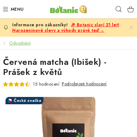
Přejít
Hleda
na
obsah
🎉 Botanic slaví 21 let!
PREMIUM
Narozeninové slevy a výhody právě teď →
DOPLŇKY STRAVY
Odvodnění
CÍLE
Červená matcha (Ibišek) -
Prášek z květů
POTRAVINY, NÁPOJE
Podrobnosti hodnocení
15 hodnocení
SLEVY, AKCE
Česká značka
BESTSELLERY
ŽENY