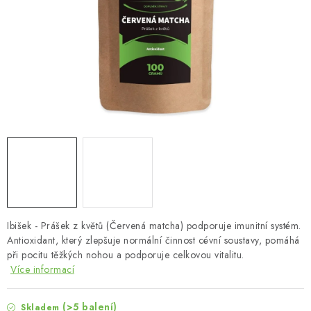
MUŽI
OSTATNÍ
DOVOLENÁ
Doprava a platba
Recenze
Věrnostní program
Proč Botanic?
Kontakty
Ibišek - Prášek z květů (Červená matcha) podporuje imunitní systém.
Antioxidant, který zlepšuje normální činnost cévní soustavy, pomáhá
při pocitu těžkých nohou a podporuje celkovou vitalitu.
Více informací
(>5 balení)
Skladem