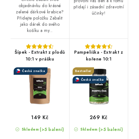
provoní váš den a k tomu
objednávku do krásné
přidají i zásadní zdravotní
zelené dárkové krabice?
účinky!
Přidejte položku Zabalit
jako dárek do svého
košíku a my...
Šípek - Extrakt z plodů
Pampeliška - Extrakt z
10:1 v prášku
kořene 10:1
Česká značka
Bestseller
Česká značka
149 Kč
269 Kč
(>5 balení)
(>5 balení)
Skladem
Skladem