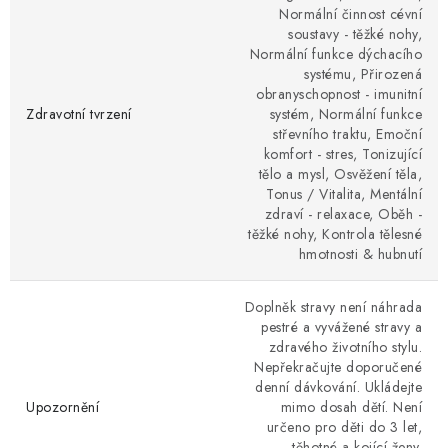
Normální činnost cévní
soustavy - těžké nohy,
Normální funkce dýchacího
systému, Přirozená
obranyschopnost - imunitní
Zdravotní tvrzení
systém, Normální funkce
střevního traktu, Emoční
komfort - stres, Tonizující
tělo a mysl, Osvěžení těla,
Tonus / Vitalita, Mentální
zdraví - relaxace, Oběh -
těžké nohy, Kontrola tělesné
hmotnosti & hubnutí
Doplněk stravy není náhrada
pestré a vyvážené stravy a
zdravého životního stylu.
Nepřekračujte doporučené
denní dávkování. Ukládejte
Upozornění
mimo dosah dětí. Není
určeno pro děti do 3 let,
těhotné a kojící ženy.