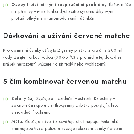
Osoby trpící mírnými respiračními problémy:
Ibišek může
mít příznivý vliv na funkci dýchacího systému díky svým
protizánětlivým a imunomodulačním účinkům.
Dávkování a užívání červené matche
Pro optimální účinky užívejte 2 gramy prášku z květů na 200 ml
vody. Zalijte horkou vodou (90-95 °C) a promíchejte, dokud se
prášek nerozpustí. Můžete ho pít teplý nebo vychlazený.
S čím kombinovat červenou matchu
Zelený čaj:
Zvyšuje antioxidační vlastnosti. Katechiny v
zeleném čaji spolu s anthokyaniny z ibišku poskytují silnou
antioxidační ochranu.
Máta:
Zlepšuje trávení a osvěžuje chuť nápoje. Máta také
zmírňuje zažívací potíže a zvyšuje relaxační účinky červené