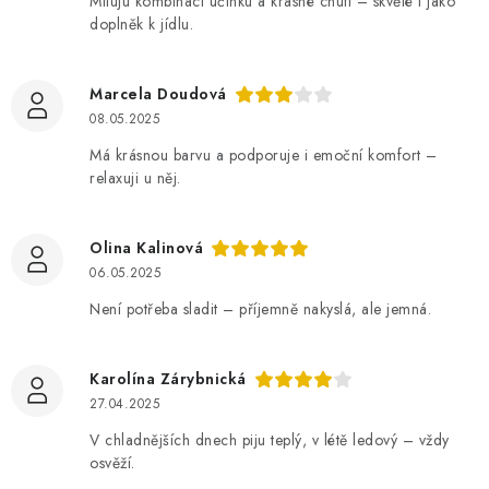
Miluju kombinaci účinku a krásné chuti – skvělé i jako
doplněk k jídlu.
Marcela Doudová
08.05.2025
Má krásnou barvu a podporuje i emoční komfort –
relaxuji u něj.
Olina Kalinová
06.05.2025
Není potřeba sladit – příjemně nakyslá, ale jemná.
Karolína Zárybnická
27.04.2025
V chladnějších dnech piju teplý, v létě ledový – vždy
osvěží.