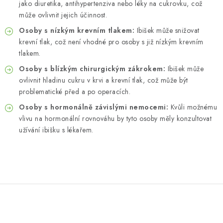
jako diuretika, antihypertenziva nebo léky na cukrovku, což
může ovlivnit jejich účinnost.
Osoby s nízkým krevním tlakem:
Ibišek může snižovat
krevní tlak, což není vhodné pro osoby s již nízkým krevním
tlakem.
Osoby s blízkým chirurgickým zákrokem:
Ibišek může
ovlivnit hladinu cukru v krvi a krevní tlak, což může být
problematické před a po operacích.
Osoby s hormonálně závislými nemocemi:
Kvůli možnému
vlivu na hormonální rovnováhu by tyto osoby měly konzultovat
užívání ibišku s lékařem.