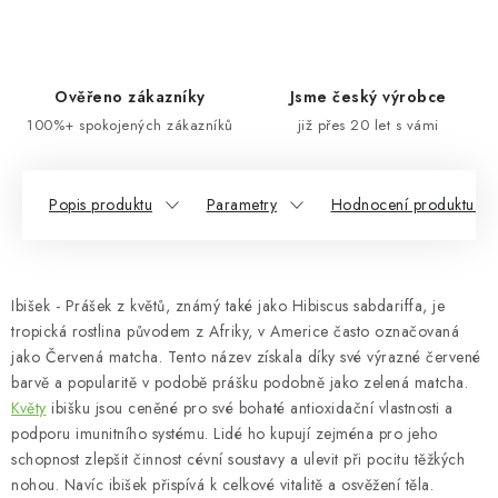
Ověřeno zákazníky
Jsme český výrobce
100%+ spokojených zákazníků
již přes 20 let s vámi
Popis produktu
Parametry
Hodnocení produktu (1
Ibišek - Prášek z květů, známý také jako Hibiscus sabdariffa, je
tropická rostlina původem z Afriky, v Americe často označovaná
jako Červená matcha. Tento název získala díky své výrazné červené
barvě a popularitě v podobě prášku podobně jako zelená matcha.
Květy
ibišku jsou ceněné pro své bohaté antioxidační vlastnosti a
podporu imunitního systému. Lidé ho kupují zejména pro jeho
schopnost zlepšit činnost cévní soustavy a ulevit při pocitu těžkých
nohou. Navíc ibišek přispívá k celkové vitalitě a osvěžení těla.