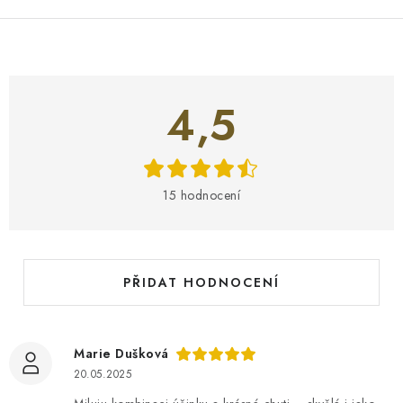
V
4,5
ý
p
i
s
15 hodnocení
h
o
d
n
PŘIDAT HODNOCENÍ
o
c
e
Marie Dušková
n
20.05.2025
í