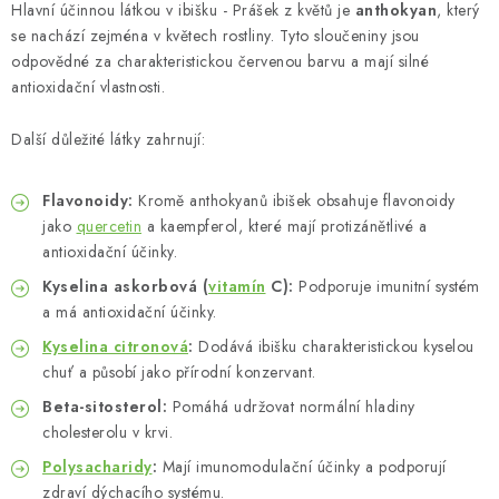
Hlavní účinnou látkou v ibišku - Prášek z květů je
anthokyan
, který
se nachází zejména v květech rostliny. Tyto sloučeniny jsou
odpovědné za charakteristickou červenou barvu a mají silné
antioxidační vlastnosti.
Další důležité látky zahrnují:
Flavonoidy:
Kromě anthokyanů ibišek obsahuje flavonoidy
jako
quercetin
a kaempferol, které mají protizánětlivé a
antioxidační účinky.
Kyselina askorbová (
vitamín
C):
Podporuje imunitní systém
a má antioxidační účinky.
Kyselina citronová
:
Dodává ibišku charakteristickou kyselou
chuť a působí jako přírodní konzervant.
Beta-sitosterol:
Pomáhá udržovat normální hladiny
cholesterolu v krvi.
Polysacharidy
:
Mají imunomodulační účinky a podporují
zdraví dýchacího systému.