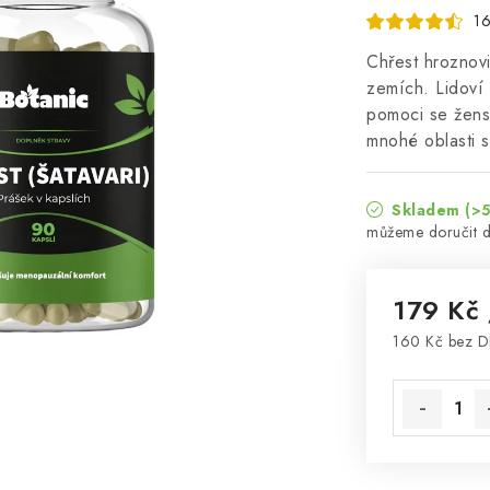
16
Chřest hroznovi
zemích. Lidoví 
pomoci se žensk
mnohé oblasti 
Skladem
(>5
179 Kč
160 Kč bez 
Měrná cena