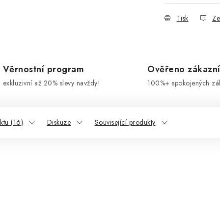
Tisk
Ze
Věrnostní program
Ověřeno zákazn
exkluzivní až 20% slevy navždy!
100%+ spokojených zá
tu (16)
Diskuze
Související produkty