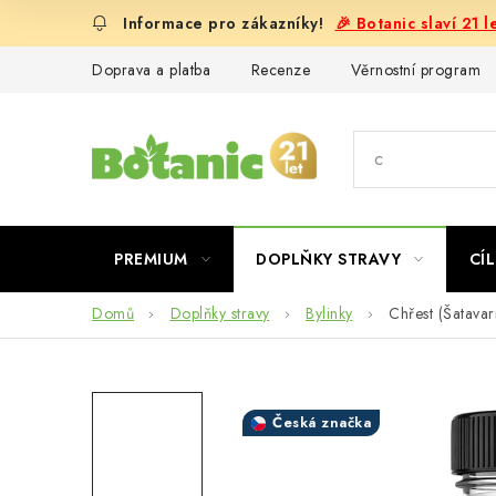
Přejít
🎉 Botanic slaví 21 
na
obsah
Doprava a platba
Recenze
Věrnostní program
PREMIUM
DOPLŇKY STRAVY
CÍL
Domů
Doplňky stravy
Bylinky
Chřest (Šatavari
Česká značka