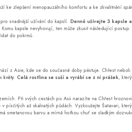
ouží ke zlepšení menopauzálního komfortu a ke zkvalitnění spá
i pro snadnější užívání do kapslí.
Denně užívejte 3 kapsle a
Komu kapsle nevyhovují, ten může zkusit následující postup: 
řidat do pokrmů.
ází z Asie, kde se do současné doby pěstuje. Chřest neboli 
mi
květy
.
Celá rostlina se suší a vyrábí se z ní prášek
, kter
zemích. Při svých cestách po Asii narazíte na Chřest hroznovit
v písčitých až skalnatých půdách. Vyzkoušejte Šatavari, kter
ny má smetanovou barvu a mírně hořkou chuť se sladkým dozvu