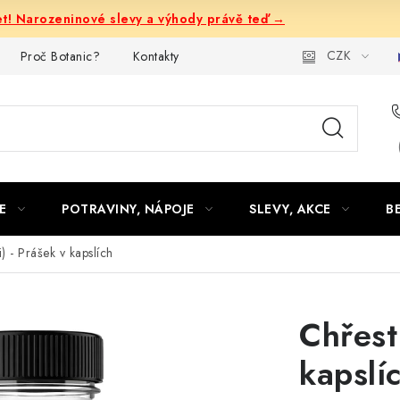
let! Narozeninové slevy a výhody právě teď →
CZK
Proč Botanic?
Kontakty
E
POTRAVINY, NÁPOJE
SLEVY, AKCE
B
) - Prášek v kapslích
Chřest
kapslí