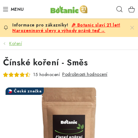
Přejít
Hleda
na
obsah
🎉 Botanic slaví 21 let!
PREMIUM
Narozeninové slevy a výhody právě teď →
DOPLŇKY STRAVY
Koření
CÍLE
Čínské koření - Směs
POTRAVINY, NÁPOJE
Podrobnosti hodnocení
15 hodnocení
SLEVY, AKCE
Česká značka
BESTSELLERY
ŽENY