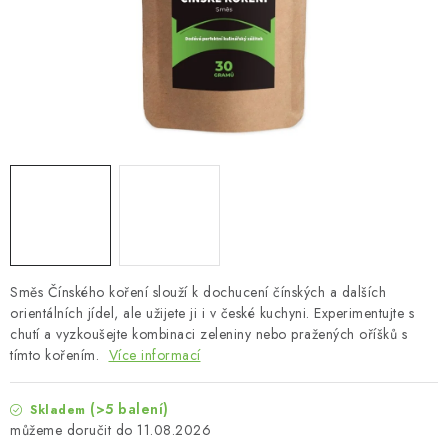
MUŽI
OSTATNÍ
DOVOLENÁ
Doprava a platba
Recenze
Věrnostní program
Proč Botanic?
Kontakty
Směs Čínského koření slouží k dochucení čínských a dalších
orientálních jídel, ale užijete ji i v české kuchyni. Experimentujte s
chutí a vyzkoušejte kombinaci zeleniny nebo pražených oříšků s
tímto kořením.
Více informací
(>5 balení)
Skladem
11.08.2026