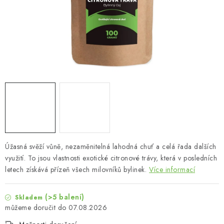
MUŽI
OSTATNÍ
DOVOLENÁ
Doprava a platba
Recenze
Věrnostní program
Proč Botanic?
Kontakty
Úžasná svěží vůně, nezaměnitelná lahodná chuť a celá řada dalších
využití. To jsou vlastnosti exotické citronové trávy, která v posledních
letech získává přízeň všech milovníků bylinek.
Více informací
(>5 balení)
Skladem
07.08.2026