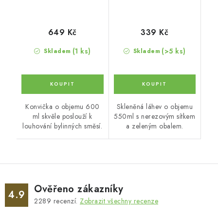
649 Kč
339 Kč
(1 ks)
(>5 ks)
Skladem
Skladem
Konvička o objemu 600
Skleněná láhev o objemu
ml skvěle poslouží k
550ml s nerezovým sítkem
louhování bylinných směsí.
a zeleným obalem.
Ověřeno zákazníky
4.9
2289
recenzí.
Zobrazit všechny recenze