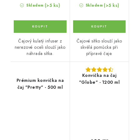
(>5 ks)
(>5 ks)
Skladem
Skladem
Čajový kulatý infuser z
Čajové sítko slouží jako
nerezové oceli slouží jako
skvělá pomůcka při
náhrada sítka.
přípravě čaje.
Konvička na čaj
Prémium konvička na
"Globe" - 1200 ml
čaj "Pretty" - 500 ml