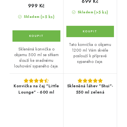
699 Kč
999 Kč
(>5 ks)
Skladem
(>5 ks)
Skladem
Tato konvička o objemu
Skleněná konvička o
1200 ml Vám skvěle
objemu 500 ml se sítkem
poslouží k přípravě
slouží ke snadnému
sypaného čaje.
louhování sypaného čaje.
Konvička na čaj "Little
Skleněná láhev "Shui"-
Lounge" - 600 ml
550 ml zelená