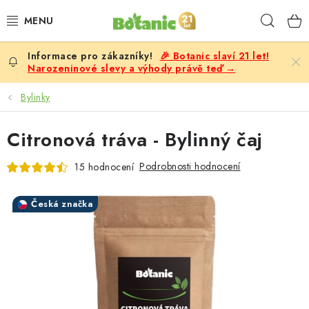
Přejít
Hleda
na
obsah
🎉 Botanic slaví 21 let!
PREMIUM
Narozeninové slevy a výhody právě teď →
DOPLŇKY STRAVY
Bylinky
CÍLE
Citronová tráva - Bylinný čaj
POTRAVINY, NÁPOJE
Podrobnosti hodnocení
15 hodnocení
SLEVY, AKCE
Česká značka
BESTSELLERY
ŽENY