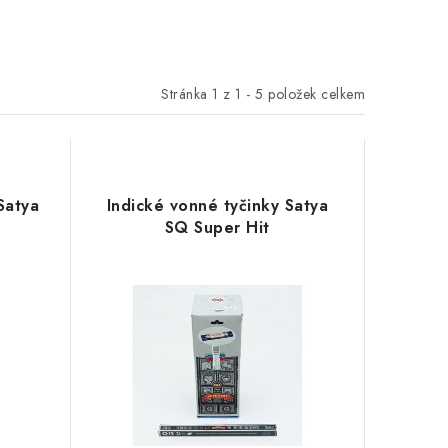
Stránka
1
z
1
-
5
položek celkem
Satya
Indické vonné tyčinky Satya
SQ Super Hit