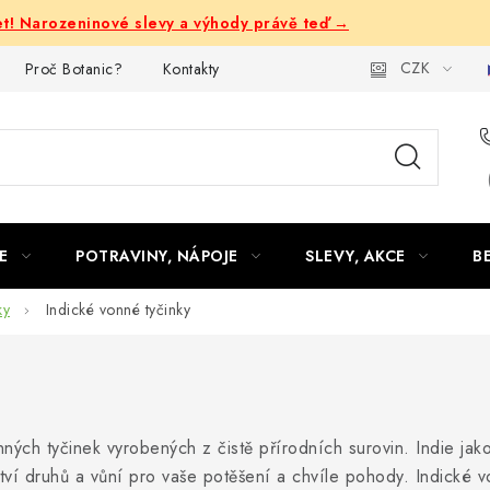
let! Narozeninové slevy a výhody právě teď →
CZK
Proč Botanic?
Kontakty
E
POTRAVINY, NÁPOJE
SLEVY, AKCE
B
ky
Indické vonné tyčinky
ných tyčinek vyrobených z čistě přírodních surovin. Indie jak
ví druhů a vůní pro vaše potěšení a chvíle pohody. Indické v