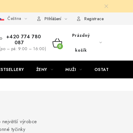
Čeština
Přihlášení
Registrace
Prázdný
+420 774 780
087
NÁKUPNÍ
(po – pá: 9:00 – 16:00)
košík
KOŠÍK
ESTSELLERY
ŽENY
MUŽI
OSTATNÍ
o největší výrobce
onné tyčinky