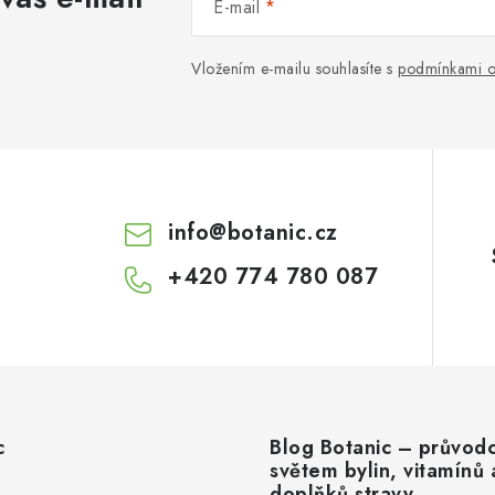
E-mail
Vložením e-mailu souhlasíte s
podmínkami o
info
@
botanic.cz
+420 774 780 087
c
Blog Botanic – průvod
světem bylin, vitamínů 
doplňků stravy