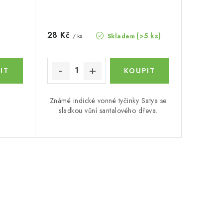
28 Kč
(>5 ks)
Skladem
/ ks
Známé indické vonné tyčinky Satya se
sladkou vůní santalového dřeva.