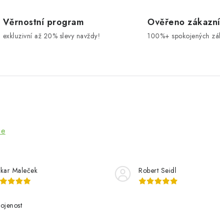
Věrnostní program
Ověřeno zákazn
exkluzivní až 20% slevy navždy!
100%+ spokojených zá
ze
kar Maleček
Robert Seidl
ojenost