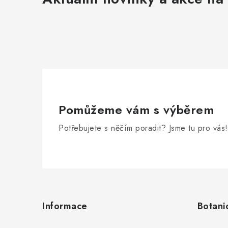
Pomůžeme vám s výběrem
Potřebujete s něčím poradit? Jsme tu pro vás!
Z
á
Informace
Botani
p