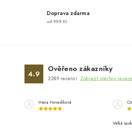
v
l
Doprava zdarma
od 999 Kč
á
d
a
c
í
Ověřeno zákazníky
p
4.9
2289
recenzí.
Zobrazit všechny recen
r
v
k
Hana Hovadíková
Os
y
v
Velká spok
ý