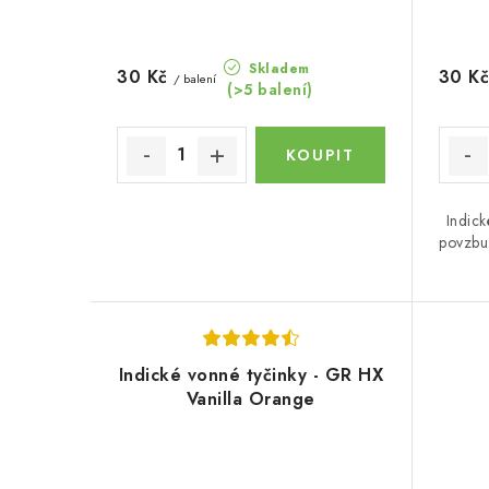
d
u
u
k
Skladem
30 Kč
30 K
/ balení
k
(>5 balení)
t
t
ů
ů
Indic
povzbu
Indické vonné tyčinky - GR HX
Vanilla Orange