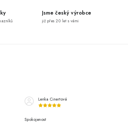
íky
Jsme český výrobce
kazníků
již přes 20 let s vámi
Lenka Cinertová
Spokojenost