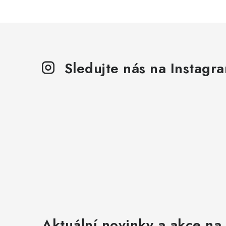
p
i
s
u
Sledujte nás na Instagr
Aktuální novinky a akce na 