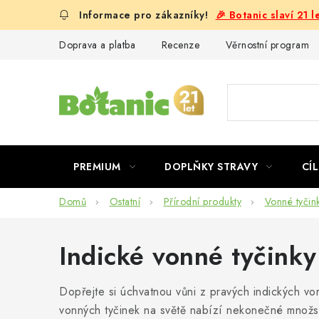
Přejít
🎉 Botanic slaví 21 
na
obsah
Doprava a platba
Recenze
Věrnostní program
PREMIUM
DOPLŇKY STRAVY
CÍL
Domů
Ostatní
Přírodní produkty
Vonné tyčin
Indické vonné tyčinky
Dopřejte si úchvatnou vůni z pravých indických von
vonných tyčinek na světě nabízí nekonečné množst