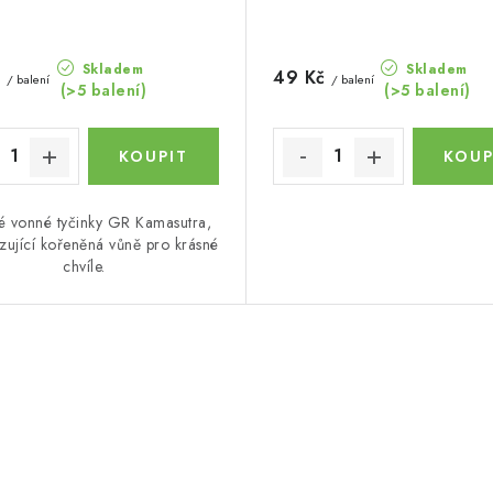
Skladem
Skladem
č
49 Kč
/ balení
/ balení
(>5 balení)
(>5 balení)
ké vonné tyčinky GR Kamasutra,
zující kořeněná vůně pro krásné
chvíle.