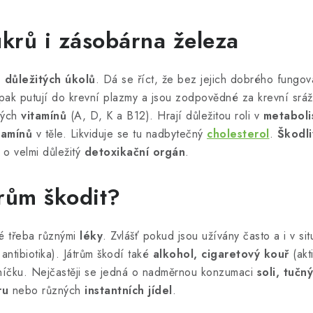
krů i zásobárna železa
 důležitých úkolů
. Dá se říct, že bez jejich dobrého fungo
 pak putují do krevní plazmy a jsou zodpovědné za krevní srážl
rých
vitamínů
(A, D, K a B12). Hrají důležitou roli v
metaboli
tamínů
v těle. Likviduje se tu nadbytečný
cholesterol
.
Škodli
 o velmi důležitý
detoxikační orgán
.
rům škodit?
é třeba různými
léky
. Zvlášť pokud jsou užívány často a i v si
antibiotika). Játrům škodí také
alkohol, cigaretový kouř
(akt
níčku. Nejčastěji se jedná o nadměrnou konzumaci
soli, tučn
ru
nebo různých
instantních jídel
.