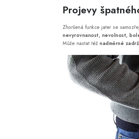
Projevy špatnéh
Zhoršená funkce jater se samozře
nevyrovnanost, nevolnost, bole
Může nastat též
nadměrné zadrž