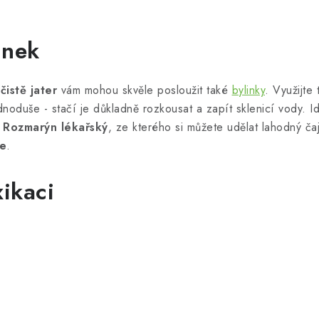
inek
čistě jater
vám mohou skvěle posloužit také
bylinky
. Využijte
noduše - stačí je důkladně rozkousat a zapít sklenicí vody. I
é
Rozmarýn lékařský
, ze kterého si můžete udělat lahodný čaj.
e
.
xikaci