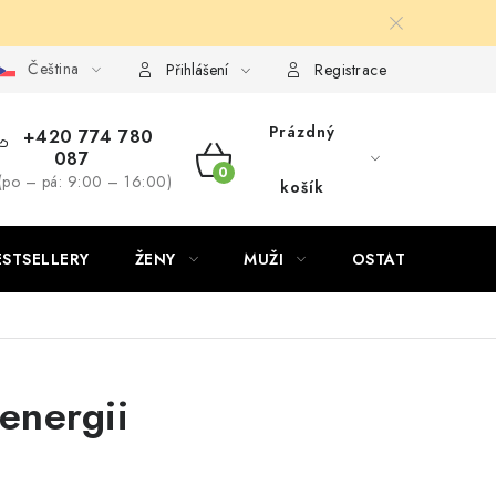
Čeština
Přihlášení
Registrace
Prázdný
+420 774 780
087
NÁKUPNÍ
(po – pá: 9:00 – 16:00)
košík
KOŠÍK
ESTSELLERY
ŽENY
MUŽI
OSTATNÍ
energii