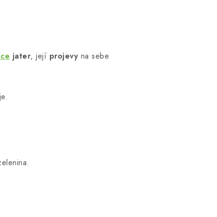
ace
jater
, její
projevy
na sebe
je.
zelenina.