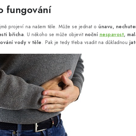
o fungování
jmě projeví na našem těle. Může se jednat o
únavu, nechute
sti břicha
. U někoho se může objevit
noční
nespavost
, mal
ování vody v těle
. Pak je tedy třeba vsadit na důkladnou
ja