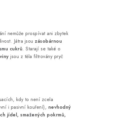
vání nemůže prospívat ani zbytek
ivost. Játra jsou
zásobárnou
smu cukrů
. Starají se také o
viny
jsou z těla filtrovány pryč
tuacích, kdy to není zcela
ivní i pasivní kouření),
nevhodný
ých jídel, smažených pokrmů,