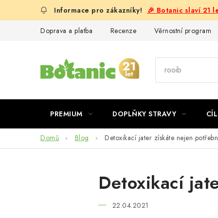
Přejít
🎉 Botanic slaví 21 
na
obsah
Doprava a platba
Recenze
Věrnostní program
PREMIUM
DOPLŇKY STRAVY
CÍL
Domů
Blog
Detoxikací jater získáte nejen potřeb
Detoxikací jat
22.04.2021