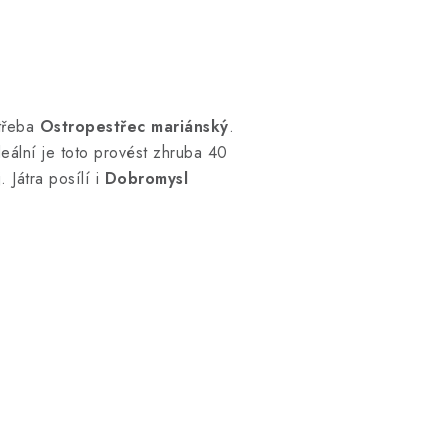
 třeba
Ostropestřec mariánský
.
deální je toto provést zhruba 40
 Játra posílí i
Dobromysl