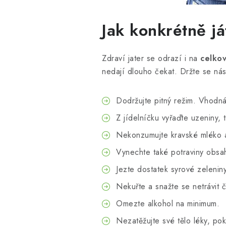
Jak konkrétně já
Zdraví jater se odrazí i na
celkov
nedají dlouho čekat. Držte se ná
Dodržujte pitný režim. Vhodná
Z jídelníčku vyřaďte uzeniny,
Nekonzumujte kravské mléko a
Vynechte také potraviny obsah
Jezte dostatek syrové zelenin
Nekuřte a snažte se netrávit 
Omezte alkohol na minimum.
Nezatěžujte své tělo léky, po