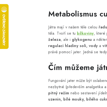
Metabolismus cu
Játra mají v našem těle celou
řadu
těla. Tvoří se tu
bílkoviny
, které
železa
, ale i
glykogenu
a někte
regulaci hladiny soli, vody
a
vi
právě pomocí jater. Jedná se tedy
Čím můžeme ját
Fungování jater může být oslaben
nezbytné (především analgetika a 
pitný režim
nebo sestavení jídel
uzenin, bílé mouky, bílého cuk