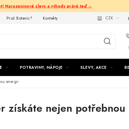
let! Narozeninové slevy a výhody právě teď →
CZK
Proč Botanic?
Kontakty
E
POTRAVINY, NÁPOJE
SLEVY, AKCE
B
nou energii
er získáte nejen potřebnou 