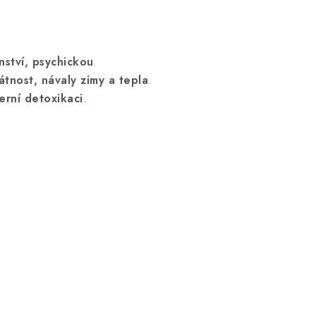
nství, psychickou
átnost, návaly zimy a tepla
.
terní detoxikaci
.