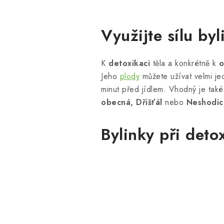
Využijte sílu byl
K
detoxikaci
těla a konkrétně k
o
Jeho
plody
můžete užívat velmi jed
minut před jídlem. Vhodný je tak
obecná, Dřišťál
nebo
Neshodic
Bylinky při deto