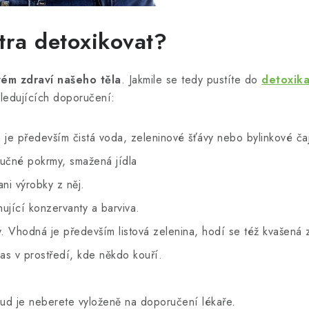
tra detoxikovat?
ém zdraví našeho těla
. Jakmile se tedy pustíte do
detoxik
sledujících doporučení:
 je především čistá voda, zeleninové šťávy nebo bylinkové ča
 tučné pokrmy, smažená jídla
ni výrobky z něj.
ující konzervanty a barviva.
y. Vhodná je především listová zelenina, hodí se též kvašená 
čas v prostředí, kde někdo kouří.
kud je neberete vyloženě na doporučení lékaře.