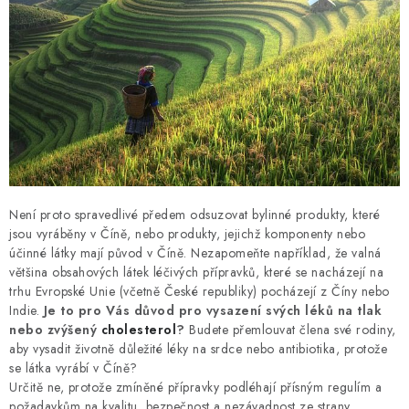
Není proto spravedlivé předem odsuzovat bylinné produkty, které
jsou vyráběny v Číně, nebo produkty, jejichž komponenty nebo
účinné látky mají původ v Číně. Nezapomeňte například, že valná
většina obsahových látek léčivých přípravků, které se nacházejí na
trhu Evropské Unie (včetně České republiky) pocházejí z Číny nebo
Indie.
Je to pro Vás důvod pro vysazení svých léků na tlak
nebo zvýšený
cholesterol
?
Budete přemlouvat člena své rodiny,
aby vysadit životně důležité léky na srdce nebo antibiotika, protože
se látka vyrábí v Číně?
Určitě ne, protože zmíněné přípravky podléhají přísným regulím a
požadavkům na kvalitu, bezpečnost a nezávadnost ze strany