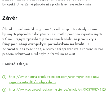
Evropské Unie. Země původu nás proto také nevyvede k míry.
Závěr
Článek přinesl několik argumentů předkládajících výhody užívání
bylinných přípravků nebo přímo částí rostlin původně vypěstovaných
v Číně. Stejným způsobem jsme se snažili sdělit, že
produkty z
Číny podléhají evropským požadavkům na kvalitu a
zdravotní nezávadnost
, a proto není spravedlivé a racionální vše
předem odsuzovat a bylinným přípravkům nevěřit.
Použité zdroje
https://www.naturalproductsinsider.com/archive/chinese-new-
regulation-health-food-products
https://www.sciencedirect.com/science/article/pii/S037887411