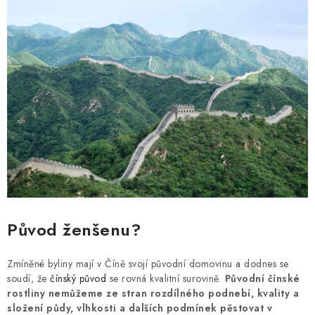
MUŽI
OSTATNÍ
DOVOLENÁ
Doprava a platba
Recenze
Věrnostní program
Proč Botanic?
Kontakty
Původ ženšenu?
Zmíněné byliny mají v Číně svojí původní domovinu a dodnes se
soudí, že
čínský původ
se rovná kvalitní surovině.
Původní čínské
rostliny nemůžeme ze stran rozdílného podnebí, kvality a
složení půdy, vlhkosti a dalších podmínek pěstovat v