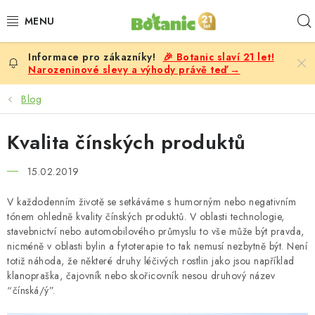
Přejít
na
obsah
🎉 Botanic slaví 21 let!
PREMIUM
Narozeninové slevy a výhody právě teď →
DOPLŇKY STRAVY
Blog
CÍLE
Kvalita čínských produktů
POTRAVINY, NÁPOJE
15.02.2019
V každodenním životě se setkáváme s humorným nebo negativním
SLEVY, AKCE
tónem ohledně kvality čínských produktů. V oblasti technologie,
stavebnictví nebo automobilového průmyslu to vše může být pravda,
BESTSELLERY
nicméně v oblasti bylin a fytoterapie to tak nemusí nezbytně být. Není
totiž náhoda, že některé druhy léčivých rostlin jako jsou například
klanopraška, čajovník nebo skořicovník nesou druhový název
ŽENY
“čínská/ý”.