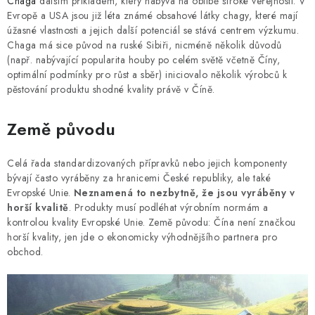
Chaga
dalším příkladem, který nabývá na oblibě široké veřejnosti. V
Evropě a USA jsou již léta známé obsahové látky chagy, které mají
úžasné vlastnosti a jejich další potenciál se stává centrem výzkumu.
Chaga má sice původ na ruské Sibiři, nicméně několik důvodů
(např. nabývající popularita houby po celém světě včetně Číny,
optimální podmínky pro růst a sběr) iniciovalo několik výrobců k
pěstování produktu shodné kvality právě v Číně.
Země původu
Celá řada standardizovaných přípravků nebo jejich komponenty
bývají často vyráběny za hranicemi České republiky, ale také
Evropské Unie.
Neznamená to nezbytně, že jsou vyráběny v
horší kvalitě
. Produkty musí podléhat výrobním normám a
kontrolou kvality Evropské Unie. Země původu: Čína není značkou
horší kvality, jen jde o ekonomicky výhodnějšího partnera pro
obchod.