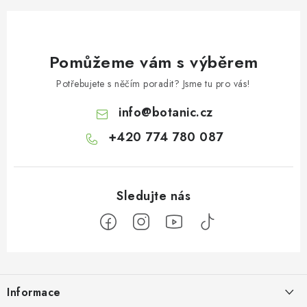
Pomůžeme vám s výběrem
Potřebujete s něčím poradit? Jsme tu pro vás!
info
@
botanic.cz
+420 774 780 087
Z
á
Informace
p