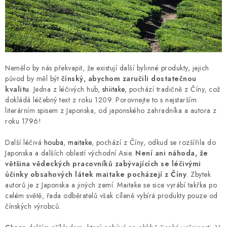
Nemělo by nás překvapit, že existují další bylinné produkty, jejich
původ by měl být
čínský, abychom zaručili dostatečnou
kvalitu
. Jedna z léčivých hub,
shiitake
, pochází tradičně z Číny, což
dokládá léčebný text z roku 1209. Porovnejte to s nejstarším
literárním spisem z Japonska, od japonského zahradníka a autora z
roku 1796!
Další léčivá
houba
,
maitake
, pochází z Číny, odkud se rozšířila do
Japonska a dalších oblastí východní Asie.
Není ani náhoda, že
většina vědeckých pracovníků zabývajících se léčivými
účinky obsahových látek maitake pocházejí z Číny
. Zbytek
autorů je z Japonska a jiných zemí. Maitake se sice vyrábí takřka po
celém světě, řada odběratelů však cíleně vybírá produkty pouze od
čínských výrobců.