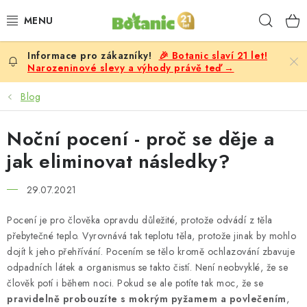
Přejít
Hleda
na
obsah
🎉 Botanic slaví 21 let!
PREMIUM
Narozeninové slevy a výhody právě teď →
DOPLŇKY STRAVY
Blog
CÍLE
Noční pocení - proč se děje a
jak eliminovat následky?
POTRAVINY, NÁPOJE
29.07.2021
SLEVY, AKCE
Pocení je pro člověka opravdu důležité, protože odvádí z těla
přebytečné teplo. Vyrovnává tak teplotu těla, protože jinak by mohlo
BESTSELLERY
dojít k jeho přehřívání. Pocením se tělo kromě ochlazování zbavuje
odpadních látek a organismus se takto čistí. Není neobvyklé, že se
ŽENY
člověk potí i během noci. Pokud se ale potíte tak moc, že se
pravidelně probouzíte s mokrým pyžamem a povlečením
,