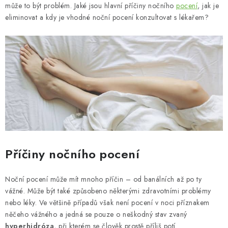
MUŽI
může to být problém. Jaké jsou hlavní příčiny nočního
pocení
, jak je
eliminovat a kdy je vhodné noční pocení konzultovat s lékařem?
OSTATNÍ
DOVOLENÁ
Doprava a platba
Recenze
Věrnostní program
Proč Botanic?
Kontakty
Příčiny nočního pocení
Noční pocení může mít mnoho příčin – od banálních až po ty
vážné. Může být také způsobeno některými zdravotními problémy
nebo léky. Ve většině případů však není pocení v noci příznakem
něčeho vážného a jedná se pouze o neškodný stav zvaný
hyperhidróza
, při kterém se člověk prostě příliš potí.