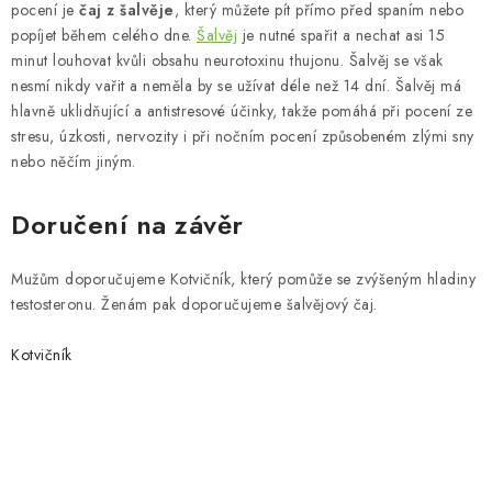
pocení je
čaj z šalvěje
, který můžete pít přímo před spaním nebo
popíjet během celého dne.
Šalvěj
je nutné spařit a nechat asi 15
minut louhovat kvůli obsahu neurotoxinu thujonu. Šalvěj se však
nesmí nikdy vařit a neměla by se užívat déle než 14 dní. Šalvěj má
hlavně uklidňující a antistresové účinky, takže pomáhá při pocení ze
stresu, úzkosti, nervozity i při nočním pocení způsobeném zlými sny
nebo něčím jiným.
Doručení na závěr
Mužům doporučujeme Kotvičník, který pomůže se zvýšeným hladiny
testosteronu. Ženám pak doporučujeme šalvějový čaj.
Kotvičník