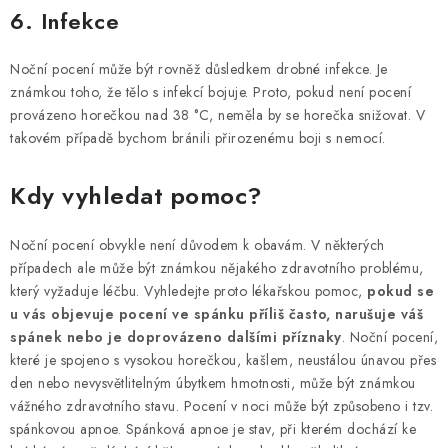
6. Infekce
Noční pocení může být rovněž důsledkem drobné infekce. Je
známkou toho, že tělo s infekcí bojuje. Proto, pokud není pocení
provázeno horečkou nad 38 °C, neměla by se horečka snižovat. V
takovém případě bychom bránili přirozenému boji s nemocí.
Kdy vyhledat pomoc?
Noční pocení obvykle není důvodem k obavám. V některých
případech ale může být známkou nějakého zdravotního problému,
který vyžaduje léčbu. Vyhledejte proto lékařskou pomoc,
pokud se
u vás objevuje pocení ve spánku příliš často, narušuje váš
spánek nebo je doprovázeno dalšími příznaky
. Noční pocení,
které je spojeno s vysokou horečkou, kašlem, neustálou únavou přes
den nebo nevysvětlitelným úbytkem hmotnosti, může být známkou
vážného zdravotního stavu. Pocení v noci může být způsobeno i tzv.
spánkovou apnoe. Spánková apnoe je stav, při kterém dochází ke