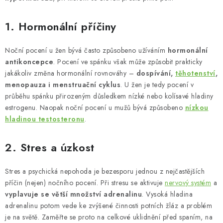
1. Hormonální příčiny
Noční pocení u žen bývá často způsobeno užíváním
hormonální
antikoncepce
. Pocení ve spánku však může způsobit prakticky
jakákoliv změna hormonální rovnováhy –
dospívání,
těhotenství
,
menopauza i menstruační cyklus
. U žen je tedy pocení v
průběhu spánku přirozeným důsledkem nízké nebo kolísavé hladiny
estrogenu. Naopak noční pocení u mužů bývá způsobeno
nízkou
hladinou testosteronu
.
2. Stres a úzkost
Stres a psychická nepohoda je bezesporu jednou z nejčastějších
příčin (nejen) nočního pocení. Při stresu se aktivuje
nervový systém
a
vyplavuje se větší množství adrenalinu
. Vysoká hladina
adrenalinu potom vede ke zvýšené činnosti potních žláz a problém
je na světě. Zaměřte se proto na celkové uklidnění před spaním, na