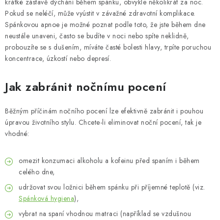
krátké zástavě dýchání během spánku, obvykle několikrát za noc.
Pokud se neléčí, může vyústit v závažné zdravotní komplikace.
Spánkovou apnoe je možné poznat podle toto, že jste během dne
neustále unaveni, často se budíte v noci nebo spíte neklidně,
probouzíte se s dušením, míváte časté bolesti hlavy, trpíte poruchou
koncentrace, úzkostí nebo depresí.
Jak zabránit nočnímu pocení
Běžným příčinám nočního pocení lze efektivně zabránit i pouhou
úpravou životního stylu. Chcete-li eliminovat noční pocení, tak je
vhodné:
omezit konzumaci alkoholu a kofeinu před spaním i během
celého dne,
udržovat svou ložnici během spánku při příjemné teplotě (viz.
Spánková hygiena
),
vybrat na spaní vhodnou matraci (například se vzdušnou