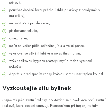
pěnou),
používat vhodné ložní prádlo (lehké přikrývky z prodyšného
materiálu),
necvičit příliš pozdě večer,
pít dostatek tekutin,
omezit stres,
nejíst na večer příliš kořeněná jídla a velké porce,
vyvarovat se užívání tabáku a nelegálních drog,
zvýšit celkovou hygienu (častější mytí a řádné vysušení
pokožky),
dopřát si před spaním raději krátkou sprchu než teplou koupel.
Vyzkoušejte sílu bylinek
Stejně tak jako existují bylinky, po kterých se člověk více potí, existují
i takové, které pocení omezují. Pomocníkem při (nejen) nočním