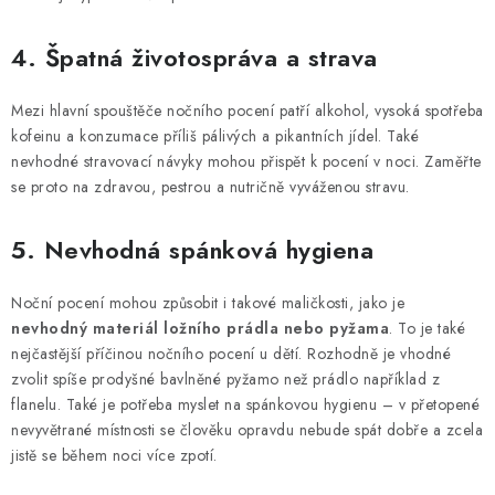
4. Špatná životospráva a strava
Mezi hlavní spouštěče nočního pocení patří alkohol, vysoká spotřeba
kofeinu a konzumace příliš pálivých a pikantních jídel. Také
nevhodné stravovací návyky mohou přispět k pocení v noci. Zaměřte
se proto na zdravou, pestrou a nutričně vyváženou stravu.
5. Nevhodná spánková hygiena
Noční pocení mohou způsobit i takové maličkosti, jako je
nevhodný materiál ložního prádla nebo pyžama
. To je také
nejčastější příčinou nočního pocení u dětí. Rozhodně je vhodné
zvolit spíše prodyšné bavlněné pyžamo než prádlo například z
flanelu. Také je potřeba myslet na spánkovou hygienu – v přetopené
nevyvětrané místnosti se člověku opravdu nebude spát dobře a zcela
jistě se během noci více zpotí.