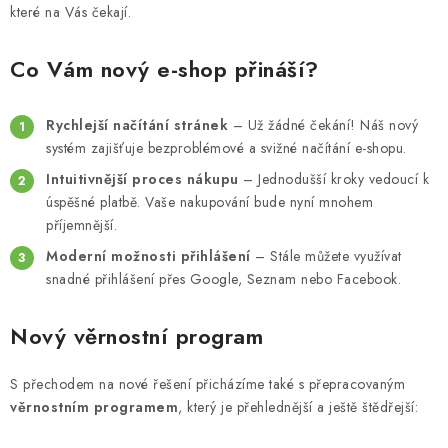
MUŽI
které na Vás čekají.
OSTATNÍ
Co Vám nový e-shop přináší?
DOVOLENÁ
Rychlejší načítání stránek
– Už žádné čekání! Náš nový
systém zajišťuje bezproblémové a svižné načítání e-shopu.
Doprava a platba
Recenze
Věrnostní program
Intuitivnější proces nákupu
– Jednodušší kroky vedoucí k
Proč Botanic?
Kontakty
úspěšné platbě. Vaše nakupování bude nyní mnohem
příjemnější.
Moderní možnosti přihlášení
– Stále můžete využívat
snadné přihlášení přes Google, Seznam nebo Facebook.
Nový věrnostní program
S přechodem na nové řešení přicházíme také s přepracovaným
věrnostním programem
, který je přehlednější a ještě štědřejší: