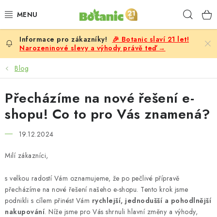
Přejít
Hleda
na
obsah
🎉 Botanic slaví 21 let!
PREMIUM
Narozeninové slevy a výhody právě teď →
DOPLŇKY STRAVY
Blog
CÍLE
Přecházíme na nové řešení e-
shopu! Co to pro Vás znamená?
POTRAVINY, NÁPOJE
19.12.2024
SLEVY, AKCE
Milí zákazníci,
BESTSELLERY
s velkou radostí Vám oznamujeme, že po pečlivé přípravě
přecházíme na nové řešení našeho e-shopu. Tento krok jsme
ŽENY
podnikli s cílem přinést Vám
rychlejší, jednodušší a pohodlnější
nakupování
. Níže jsme pro Vás shrnuli hlavní změny a výhody,