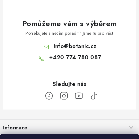
Pomůžeme vám s výběrem
Potřebujete s něčím poradit? Jsme tu pro vás!
info
@
botanic.cz
+420 774 780 087
Z
á
Informace
p