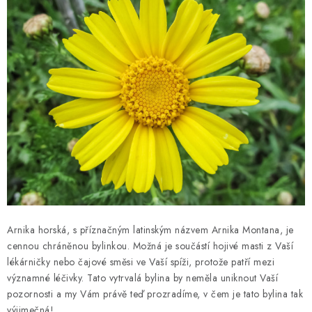
MUŽI
OSTATNÍ
DOVOLENÁ
Doprava a platba
Recenze
Věrnostní program
Proč Botanic?
Kontakty
Arnika horská, s příznačným latinským názvem Arnika Montana, je
cennou chráněnou bylinkou. Možná je součástí hojivé masti z Vaší
lékárničky nebo čajové směsi ve Vaší spíži, protože patří mezi
významné léčivky. Tato vytrvalá bylina by neměla uniknout Vaší
pozornosti a my Vám právě teď prozradíme, v čem je tato bylina tak
výjimečná!