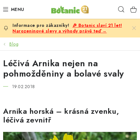
Přejít
Hleda
na
obsah
🎉 Botanic slaví 21 let!
PREMIUM
Narozeninové slevy a výhody právě teď →
DOPLŇKY STRAVY
Blog
CÍLE
Léčivá Arnika nejen na
pohmožděniny a bolavé svaly
POTRAVINY, NÁPOJE
19.02.2018
SLEVY, AKCE
BESTSELLERY
Arnika horská – krásná zvenku,
léčivá zevnitř
ŽENY