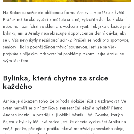
Na Botanicu seženete oblíbenou formu Arniky – v prášku z květů.
Prášek má široké využití a můžete si z něj vytvořit výluh ke kloktání
nebo ho rozmíchat ve sklenici s vodou a vypít. Tak jako u každé jiné
bylinky, ani u Arniky nepřekračujte doporučenou denní dávku, aby
se u Vás nevyskytly nežádoucí účinky. Prášek se hodí pro sportovce,
seniory i lidi s podrážděnou trávicí soustavou. Jestliže se však
potýkáte s nějakými zdravotními problémy, zkonzultujte Arniku se
svým lékařem.
Bylinka, která chytne za srdce
každého
Arnika je důkazem toho, že příroda dokáže léčit a uzdravovat. Ve
svém herbáři se o ní zmiňoval renesanční lékař a bylinkář Pietro
Andrea Mattioli a později si ji oblíbil básník J. W. Goethe, který si
čajem z bylinky léčil své srdce. Jestliže chcete vyzkoušet Arniku na
vnější potíže, přidejte k prášku takové množství panenského oleje,