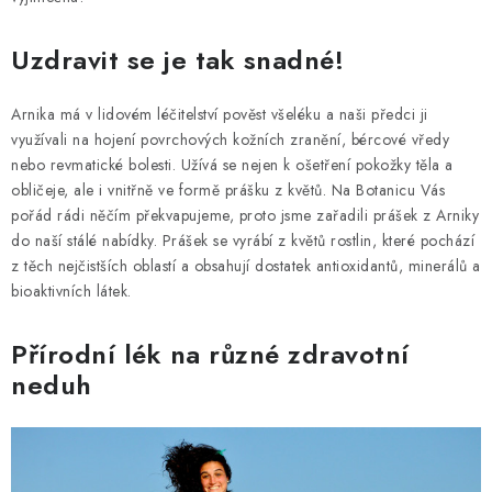
Uzdravit se je tak snadné!
Arnika má v lidovém léčitelství pověst všeléku a naši předci ji
využívali na hojení povrchových kožních zranění, bércové vředy
nebo revmatické bolesti. Užívá se nejen k ošetření pokožky těla a
obličeje, ale i vnitřně ve formě prášku z květů. Na Botanicu Vás
pořád rádi něčím překvapujeme, proto jsme zařadili prášek z Arniky
do naší stálé nabídky. Prášek se vyrábí z květů rostlin, které pochází
z těch nejčistších oblastí a obsahují dostatek antioxidantů, minerálů a
bioaktivních látek.
Přírodní lék na různé zdravotní
neduh