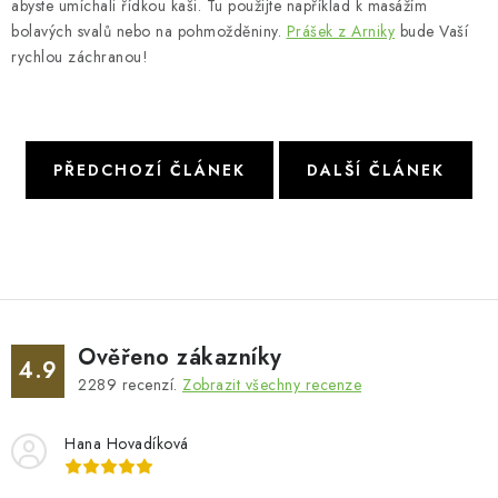
abyste umíchali řídkou kaši. Tu použijte například k masážím
bolavých svalů nebo na pohmožděniny.
Prášek z Arniky
bude Vaší
rychlou záchranou!
PŘEDCHOZÍ ČLÁNEK
DALŠÍ ČLÁNEK
Ověřeno zákazníky
4.9
2289
recenzí.
Zobrazit všechny recenze
Hana Hovadíková