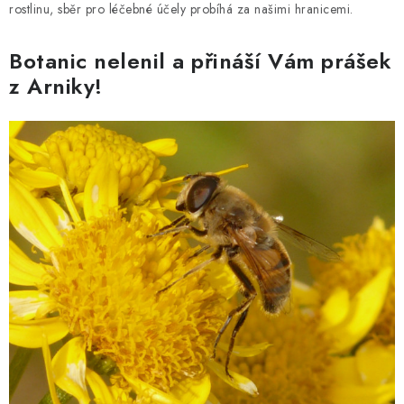
rostlinu, sběr pro léčebné účely probíhá za našimi hranicemi.
Botanic nelenil a přináší Vám prášek
z Arniky!