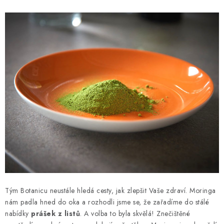
Tým Botanicu neustále hledá cesty, jak zlepšit Vaše zdraví. Moringa
nám padla hned do oka a rozhodli jsme se, že zařadíme do stálé
nabídky
prášek z listů
. A volba to byla skvělá! Znečištěné