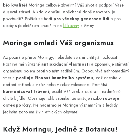
bio kvalitě
! Moringa celkově zkvalitní Váš život a podpoří Vaše
duševní zdraví. A kdo v dnešní uspěchané době nepotřebuje
povzbudit? Prášek se hodí
pro všechny generace lidí
a pro
osoby s jídelníčkem chudším na
bílkoviny
a živiny.
Moringa omladí Váš organismus
Až poznáte přínos Moringy, nebudete se s ní chtít již rozloučit!
Rostlina má výrazné
antioxidační vlastnosti
a zpomaluje stárnutí
organismu bojem proti volným radikálům. Odbourává nahromaděný
stres a
posiluje činnost imunitního systému
, což oceníte v
období chřipek a viróz nebo v rekonvalescenci. Pomáhá
harmonizovat trávení
, posílit Váš zrak a odstranit nadměrné
chutě k jídlu. Obsahuje tolik vápníku, že snižuje riziko
rozvoje
osteoporózy
. Ne nadarmo je Moringa významným a leckdy
jediným zdrojem živin afrických obyvatel.
Když Moringu, jedině z Botanicu!