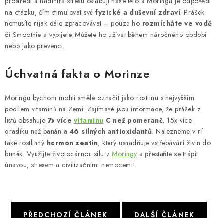
prostředí a nadmíra stresu oslabují naše tělo a Moringa je odpovědí
na otázku, čím stimulovat své
fyzické a duševní zdraví
. Prášek
nemusíte nijak dále zpracovávat – pouze ho
rozmícháte ve vodě
či Smoothie a vypijete. Můžete ho užívat během náročného období
nebo jako prevenci.
Úchvatná fakta o Morinze
Moringu bychom mohli směle označit jako rostlinu s nejvyšším
podílem vitaminů na Zemi. Zajímavé jsou informace, že prášek z
listů obsahuje
7x více
vitaminu
C než pomeranč
, 15x více
draslíku než banán a
46 silných antioxidantů
. Nalezneme v ní
také rostlinný
hormon zeatin
, který usnadňuje vstřebávání živin do
buněk. Využijte životodárnou sílu z
Moringy
a přestaňte se trápit
únavou, stresem a civilizačními nemocemi!
PŘEDCHOZÍ ČLÁNEK
DALŠÍ ČLÁNEK