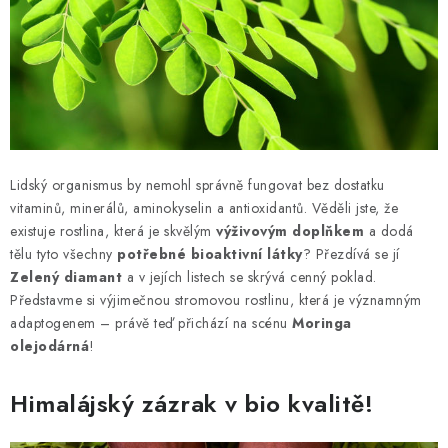
MUŽI
OSTATNÍ
DOVOLENÁ
Doprava a platba
Recenze
Věrnostní program
Lidský organismus by nemohl správně fungovat bez dostatku
Proč Botanic?
Kontakty
vitaminů, minerálů, aminokyselin a antioxidantů. Věděli jste, že
existuje rostlina, která je skvělým
výživovým doplňkem
a dodá
tělu tyto všechny
potřebné bioaktivní látky
? Přezdívá se jí
Zelený diamant
a v jejích listech se skrývá cenný poklad.
Představme si výjimečnou stromovou rostlinu, která je významným
adaptogenem – právě teď přichází na scénu
Moringa
olejodárná
!
Himalájský zázrak v bio kvalitě!