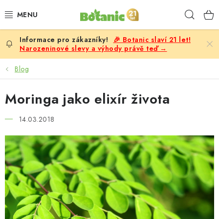
Přejít
Hleda
na
obsah
🎉 Botanic slaví 21 let!
PREMIUM
Narozeninové slevy a výhody právě teď →
DOPLŇKY STRAVY
Blog
CÍLE
Moringa jako elixír života
POTRAVINY, NÁPOJE
14.03.2018
SLEVY, AKCE
BESTSELLERY
ŽENY