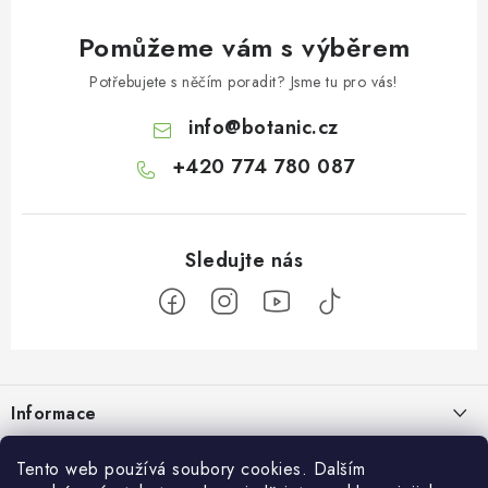
Pomůžeme vám s výběrem
Potřebujete s něčím poradit? Jsme tu pro vás!
info
@
botanic.cz
+420 774 780 087
Z
á
Informace
p
a
Doprava a platba
Botanic
Tento web používá soubory cookies. Dalším
t