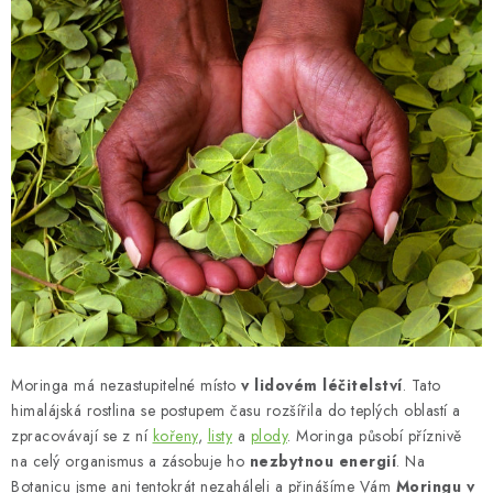
Moringa má nezastupitelné místo
v lidovém léčitelství
. Tato
himalájská rostlina se postupem času rozšířila do teplých oblastí a
zpracovávají se z ní
kořeny
,
listy
a
plody
. Moringa působí příznivě
na celý organismus a zásobuje ho
nezbytnou energií
. Na
Botanicu jsme ani tentokrát nezaháleli a přinášíme Vám
Moringu v