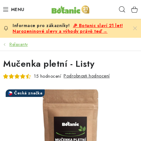
Přejít
Hleda
na
obsah
🎉 Botanic slaví 21 let!
PREMIUM
Narozeninové slevy a výhody právě teď →
DOPLŇKY STRAVY
Relaxanty
CÍLE
Mučenka pletní - Listy
POTRAVINY, NÁPOJE
Podrobnosti hodnocení
15 hodnocení
SLEVY, AKCE
Česká značka
BESTSELLERY
ŽENY