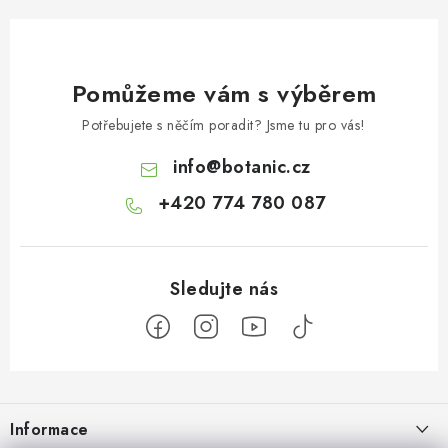
Pomůžeme vám s výběrem
Potřebujete s něčím poradit? Jsme tu pro vás!
info
@
botanic.cz
+420 774 780 087
Z
á
Informace
p