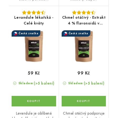
Levandule lékařská -
Chmel otáčivý - Extrakt
Celé květy
4 % flavonoidů v
prášku
Česká značka
Česká značka
59 Kč
99 Kč
(>5 balení)
(>5 balení)
Skladem
Skladem
Levandule je oblíbená
Chmel otáčivý podporuje