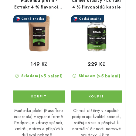
Mučenka pletní -
Chmel otáčivý - Extrakt
Extrakt 4 % flavonoidů
4 % flavonoidů kapsle
v prášku
Česká značka
Česká značka
149 Kč
229 Kč
(>5 balení)
(>5 balení)
Skladem
Skladem
Mučenka pletní (Passiflora
Chmel otáčivý v kapslích
incarnata) v sypané formě.
podporuje kvalitní spánek,
Podporuje zdravý spánek,
snižuje stres a přispívá k
zmírňuje stres a přispívá k
normální činnosti nervové
duševní pohodě....
soustavy. Užijte...