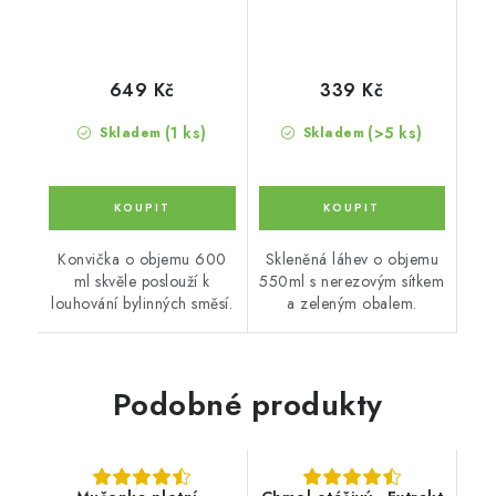
649 Kč
339 Kč
(1 ks)
(>5 ks)
Skladem
Skladem
Konvička o objemu 600
Skleněná láhev o objemu
ml skvěle poslouží k
550ml s nerezovým sítkem
louhování bylinných směsí.
a zeleným obalem.
Podobné produkty