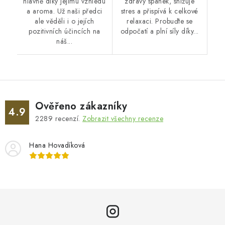
hlavně díky jejímu vzhledu
zdravý spánek, snižuje
a aroma. Už naši předci
stres a přispívá k celkové
ale věděli i o jejích
relaxaci. Probuďte se
pozitivních účincích na
odpočatí a plní síly díky...
náš...
Ověřeno zákazníky
4.9
2289
recenzí.
Zobrazit všechny recenze
Hana Hovadíková