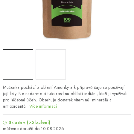
MUŽI
OSTATNÍ
DOVOLENÁ
Doprava a platba
Recenze
Věrnostní program
Proč Botanic?
Kontakty
Mučenka pochází z oblastí Ameriky a k přípravě čaje se používají
její listy. Ne nadarmo si tuto rostlinu oblíbili indiáni, kteří ji využívali
pro léčebné účely. Obsahuje dostatek vitaminů, minerálů a
antioxidantů.
Více informací
(>5 balení)
Skladem
10.08.2026