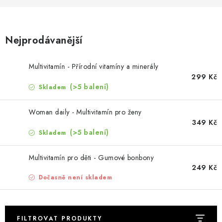
MUŽI
OSTATNÍ
Nejprodávanější
DOVOLENÁ
Multivitamín - Přírodní vitamíny a minerály
299 Kč
Doprava a platba
Recenze
Věrnostní program
(>5 balení)
Skladem
Proč Botanic?
Kontakty
Woman daily - Multivitamín pro ženy
349 Kč
(>5 balení)
Skladem
Multivitamín pro děti - Gumové bonbony
249 Kč
Dočasně není skladem
FILTROVAT PRODUKTY