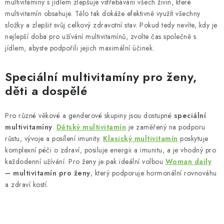
multivitamíny s jídlem zlepšuje vstřebávání všech živin, které
multivitamín obsahuje. Tělo tak dokáže efektivně využít všechny
složky a zlepšit svůj celkový zdravotní stav. Pokud tedy nevíte, kdy je
nejlepší doba pro užívání multivitamínů, zvolte čas společně s
jídlem, abyste podpořili jejich maximální účinek.
Speciální multivitamíny pro ženy,
děti a dospělé
Pro různé věkové a genderové skupiny jsou dostupné
speciální
multivitamíny
.
Dětský multivitamín
je zaměřený na podporu
růstu, vývoje a posílení imunity.
Klasický multivitamín
poskytuje
komplexní péči o zdraví, posiluje energii a imunitu, a je vhodný pro
každodenní užívání. Pro ženy je pak ideální volbou
Woman daily
– multivitamín pro ženy
, který podporuje hormonální rovnováhu
a zdraví kostí.