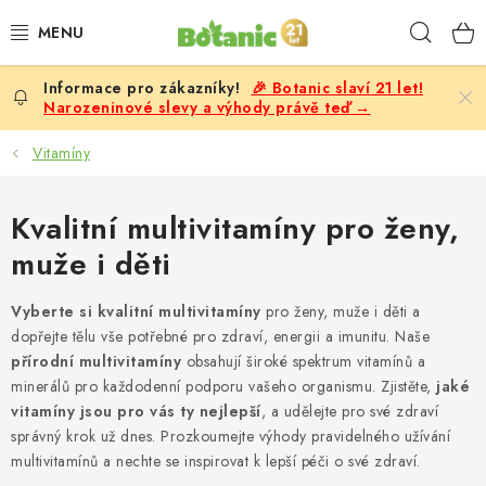
Přejít
Hleda
na
obsah
🎉 Botanic slaví 21 let!
PREMIUM
Narozeninové slevy a výhody právě teď →
DOPLŇKY STRAVY
Vitamíny
CÍLE
Kvalitní multivitamíny pro ženy,
muže i děti
POTRAVINY, NÁPOJE
Vyberte si kvalitní multivitamíny
pro ženy, muže i děti a
SLEVY, AKCE
dopřejte tělu vše potřebné pro zdraví, energii a imunitu. Naše
přírodní multivitamíny
obsahují široké spektrum vitamínů a
BESTSELLERY
minerálů pro každodenní podporu vašeho organismu. Zjistěte,
jaké
vitamíny jsou pro vás ty nejlepší
, a udělejte pro své zdraví
ŽENY
správný krok už dnes. Prozkoumejte výhody pravidelného užívání
multivitamínů a nechte se inspirovat k lepší péči o své zdraví.