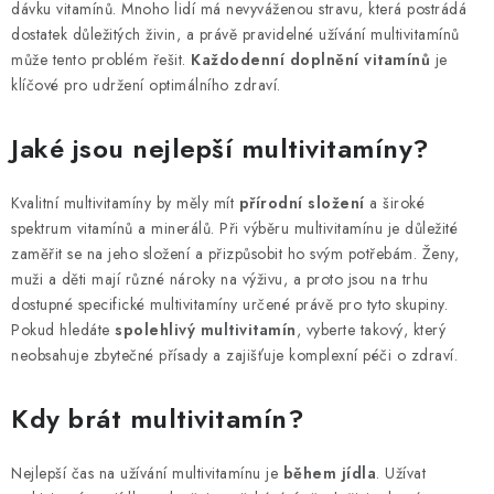
dávku vitamínů. Mnoho lidí má nevyváženou stravu, která postrádá
dostatek důležitých živin, a právě pravidelné užívání multivitamínů
může tento problém řešit.
Každodenní doplnění vitamínů
je
klíčové pro udržení optimálního zdraví.
Jaké jsou nejlepší multivitamíny?
Kvalitní multivitamíny by měly mít
přírodní složení
a široké
spektrum vitamínů a minerálů. Při výběru multivitamínu je důležité
zaměřit se na jeho složení a přizpůsobit ho svým potřebám. Ženy,
muži a děti mají různé nároky na výživu, a proto jsou na trhu
dostupné specifické multivitamíny určené právě pro tyto skupiny.
Pokud hledáte
spolehlivý multivitamín
, vyberte takový, který
neobsahuje zbytečné přísady a zajišťuje komplexní péči o zdraví.
Kdy brát multivitamín?
Nejlepší čas na užívání multivitamínu je
během jídla
. Užívat