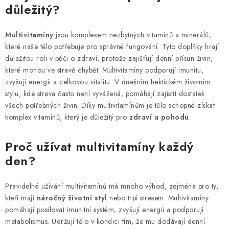
l
důležitý?
á
d
Multivitamíny
jsou komplexem nezbytných vitamínů a minerálů,
a
které naše tělo potřebuje pro správné fungování. Tyto doplňky hrají
c
důležitou roli v péči o zdraví, protože zajišťují denní přísun živin,
í
které mohou ve stravě chybět. Multivitamíny podporují imunitu,
p
zvyšují energii a celkovou vitalitu. V dnešním hektickém životním
stylu, kde strava často není vyvážená, pomáhají zajistit dostatek
r
všech potřebných živin. Díky multivitamínům je tělo schopné získat
v
komplex vitamínů, který je důležitý pro
zdraví a pohodu
.
k
y
Proč užívat multivitamíny každý
v
den?
ý
p
Pravidelné užívání multivitamínů má mnoho výhod, zejména pro ty,
i
kteří mají
náročný životní styl
nebo trpí stresem. Multivitamíny
s
pomáhají posilovat imunitní systém, zvyšují energii a podporují
u
metabolismus. Udržují tělo v kondici tím, že mu dodávají denní