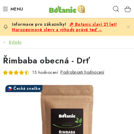
Přejít
Hleda
na
obsah
🎉 Botanic slaví 21 let!
PREMIUM
Narozeninové slevy a výhody právě teď →
DOPLŇKY STRAVY
Bylinky
CÍLE
Řimbaba obecná - Drť
POTRAVINY, NÁPOJE
Podrobnosti hodnocení
15 hodnocení
SLEVY, AKCE
Česká značka
BESTSELLERY
ŽENY