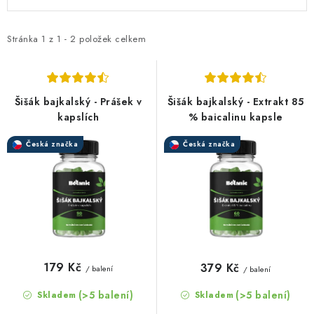
ý
a
p
z
i
e
Stránka
1
z
1
-
2
položek celkem
s
n
p
í
r
p
Šišák bajkalský - Prášek v
Šišák bajkalský - Extrakt 85
o
r
kapslích
% baicalinu kapsle
d
o
Česká značka
Česká značka
u
d
k
u
t
k
ů
t
ů
179 Kč
379 Kč
/ balení
/ balení
(>5 balení)
(>5 balení)
Skladem
Skladem