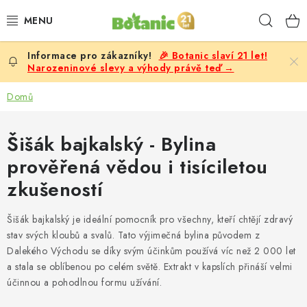
Přejít
Hleda
na
obsah
🎉 Botanic slaví 21 let!
PREMIUM
Narozeninové slevy a výhody právě teď →
DOPLŇKY STRAVY
Domů
CÍLE
Šišák bajkalský - Bylina
prověřená vědou i tisíciletou
POTRAVINY, NÁPOJE
zkušeností
SLEVY, AKCE
Šišák bajkalský je ideální pomocník pro všechny, kteří chtějí zdravý
stav svých kloubů a svalů. Tato výjimečná bylina původem z
BESTSELLERY
Dalekého Východu se díky svým účinkům používá víc než 2 000 let
a stala se oblíbenou po celém světě. Extrakt v kapslích přináší velmi
ŽENY
účinnou a pohodlnou formu užívání.