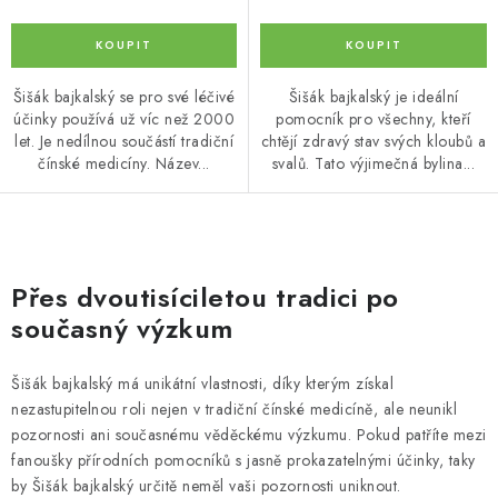
Šišák bajkalský se pro své léčivé
Šišák bajkalský je ideální
účinky používá už víc než 2000
pomocník pro všechny, kteří
let. Je nedílnou součástí tradiční
chtějí zdravý stav svých kloubů a
čínské medicíny. Název...
svalů. Tato výjimečná bylina...
O
v
Přes dvoutisíciletou tradici po
l
současný výzkum
á
d
Šišák bajkalský má unikátní vlastnosti, díky kterým získal
a
nezastupitelnou roli nejen v tradiční čínské medicíně, ale neunikl
c
pozornosti ani současnému věděckému výzkumu. Pokud patříte mezi
í
fanoušky přírodních pomocníků s jasně prokazatelnými účinky, taky
p
by Šišák bajkalský určitě neměl vaši pozornosti uniknout.