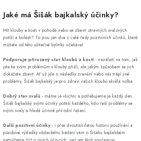
r
Jaké má Šišák bajkalský účinky?
v
k
y
Mít klouby a kosti v pohodě nebo se zbavit otravných svalových
v
potíží a bolesti? To jsou jen dva z celé řady pozitivních účinků, které
můžete od této užitečné bylinky očekávat.
ý
p
Podporuje přirozený stav kloubů a kostí
- nezáleží na tom, jak
i
jste ke svým problémům s klouby přišli, ale jakým způsobem se jich
s
dokážete zbavit. Ať už jde o následky zranění nebo vás trápí jiné
u
problémy, Šišák bajkalský je pro zdraví vašich kloubů skvělá volba.
Dobrý stav svalů
- máme je všichni a potřebujeme je každý den.
Šišák bajkalský svými účinky potěší každého, kdo řeší problémy se
svými svaly a hledá účinné přírodní řešení.
Další pozitivní účinky
- i přes dvoutisíciletou historii používání a
působivé výsledky vědeckého bádání vám o Šišáku bajkalském
nemůžeme říct o jiných účincích, než jen těch současnou