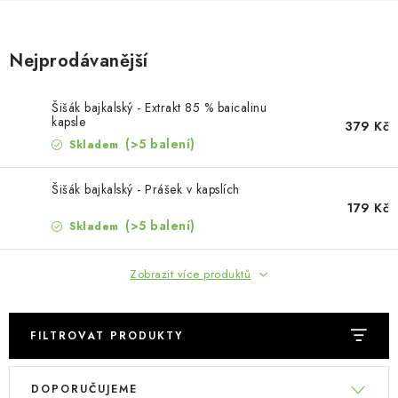
MUŽI
OSTATNÍ
Nejprodávanější
DOVOLENÁ
Šišák bajkalský - Extrakt 85 % baicalinu
kapsle
379 Kč
Doprava a platba
(>5 balení)
Recenze
Věrnostní program
Skladem
Proč Botanic?
Kontakty
Šišák bajkalský - Prášek v kapslích
179 Kč
(>5 balení)
Skladem
Zobrazit více produktů
FILTROVAT PRODUKTY
V
Ř
DOPORUČUJEME