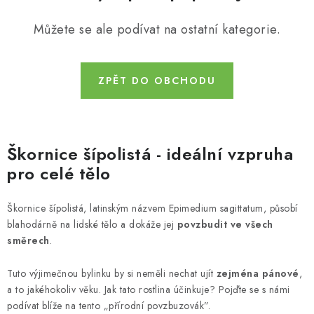
MUŽI
Můžete se ale podívat na ostatní kategorie.
OSTATNÍ
DOVOLENÁ
ZPĚT DO OBCHODU
Doprava a platba
Recenze
Věrnostní program
Proč Botanic?
Kontakty
Škornice šípolistá - ideální vzpruha
pro celé tělo
Škornice šípolistá, latinským názvem Epimedium sagittatum, působí
blahodárně na lidské tělo a dokáže jej
povzbudit ve všech
směrech
.
Tuto výjimečnou bylinku by si neměli nechat ujít
zejména pánové
,
a to jakéhokoliv věku. Jak tato rostlina účinkuje? Pojďte se s námi
podívat blíže na tento „přírodní povzbuzovák”.