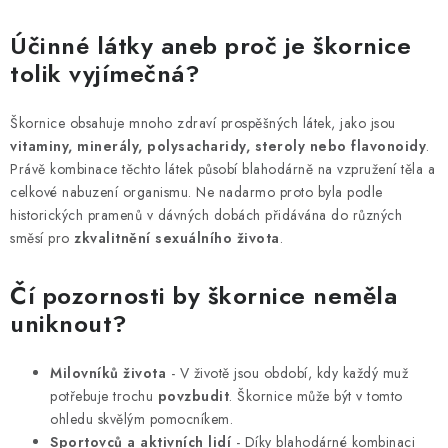
Účinné látky aneb proč je škornice
tolik vyjímečná?
Škornice obsahuje mnoho zdraví prospěšných látek, jako jsou
vitaminy, minerály, polysacharidy, steroly nebo flavonoidy
.
Právě kombinace těchto látek působí blahodárně na vzpružení těla a
celkové nabuzení organismu. Ne nadarmo proto byla podle
historických pramenů v dávných dobách přidávána do různých
směsí pro
zkvalitnění sexuálního života
.
Čí pozornosti by škornice neměla
uniknout?
Milovníků života
- V životě jsou období, kdy každý muž
potřebuje trochu
povzbudit
. Škornice může být v tomto
ohledu skvělým pomocníkem.
Sportovců a aktivních lidí
- Díky blahodárné kombinaci