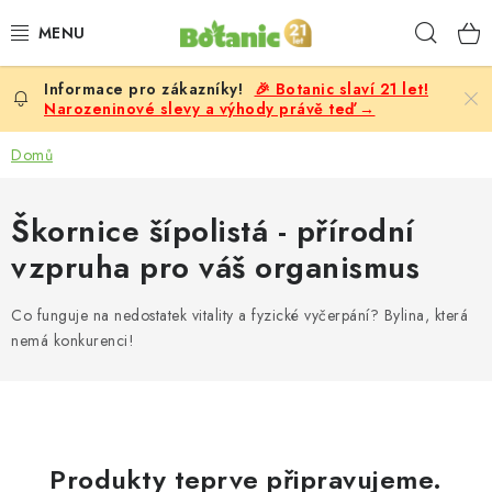
Přejít
Hleda
na
obsah
🎉 Botanic slaví 21 let!
PREMIUM
Narozeninové slevy a výhody právě teď →
DOPLŇKY STRAVY
Domů
CÍLE
Škornice šípolistá - přírodní
vzpruha pro váš organismus
POTRAVINY, NÁPOJE
Co funguje na nedostatek vitality a fyzické vyčerpání? Bylina, která
SLEVY, AKCE
nemá konkurenci!
BESTSELLERY
ŽENY
Produkty teprve připravujeme.