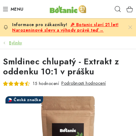
Přejít
Hleda
na
obsah
🎉 Botanic slaví 21 let!
PREMIUM
Narozeninové slevy a výhody právě teď →
DOPLŇKY STRAVY
Bylinky
CÍLE
Smldinec chlupatý - Extrakt z
oddenku 10:1 v prášku
POTRAVINY, NÁPOJE
Podrobnosti hodnocení
15 hodnocení
SLEVY, AKCE
Česká značka
BESTSELLERY
ŽENY