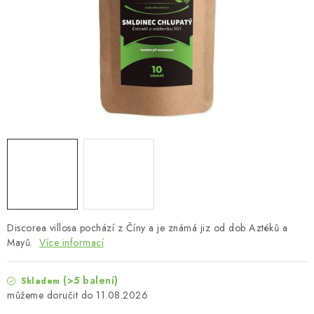
MUŽI
OSTATNÍ
DOVOLENÁ
Doprava a platba
Recenze
Věrnostní program
Proč Botanic?
Kontakty
Discorea villosa pochází z Číny a je známá jiz od dob Aztéků a
Mayů.
Více informací
(>5 balení)
Skladem
11.08.2026