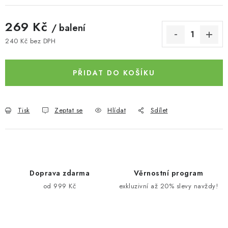
269 Kč
/ balení
240 Kč bez DPH
Měrná cena:
PŘIDAT DO KOŠÍKU
Tisk
Zeptat se
Hlídat
Sdílet
Doprava zdarma
Věrnostní program
od 999 Kč
exkluzivní až 20% slevy navždy!