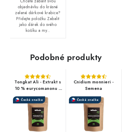
Chcete zabalit svou
objednávku do krásné
zelené dárkové krabice?
Přidejte položku Zabalit
jako dárek do svého
košíku a my...
Podobné produkty
Tongkat Ali - Extrakt s
Cnidium monnieri -
10 % eurycomanonu v
Semena
prášku
Česká značka
Česká značka