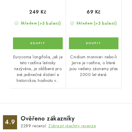
249 Kč
69 Kč
(>5 balení)
(>5 balení)
Skladem
Skladem
Eurycoma longifolia, jak je
Cnidium monnieri nebo-li
tato rostlina latinsky
Jarva je rostlina, o které
nazývána, je oblíbená pro
jsou vedeny záznamy přes
své jedinečné složení a
2000 let staré.
historickou hodnotu v...
Ověřeno zákazníky
4.9
2289
recenzí.
Zobrazit všechny recenze