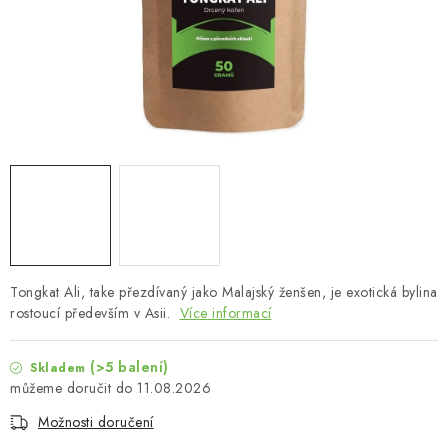
MUŽI
OSTATNÍ
DOVOLENÁ
Doprava a platba
Recenze
Věrnostní program
Proč Botanic?
Kontakty
Tongkat Ali, take přezdívaný jako Malajský ženšen, je exotická bylina
rostoucí především v Asii.
Více informací
(>5 balení)
Skladem
11.08.2026
Možnosti doručení