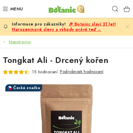
Přejít
Hleda
na
obsah
🎉 Botanic slaví 21 let!
PREMIUM
Narozeninové slevy a výhody právě teď →
DOPLŇKY STRAVY
Nepotraviny
CÍLE
Tongkat Ali - Drcený kořen
POTRAVINY, NÁPOJE
Podrobnosti hodnocení
15 hodnocení
SLEVY, AKCE
Česká značka
BESTSELLERY
ŽENY