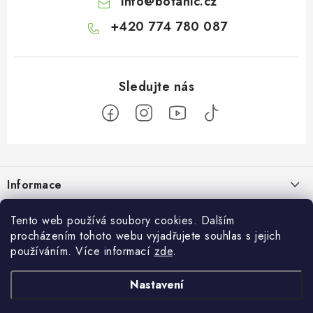
info
@
botanic.cz
+420 774 780 087
Z
á
Informace
p
a
Doprava a platba
Botanic
Tento web používá soubory cookies. Dalším
t
procházením tohoto webu vyjadřujete souhlas s jejich
Velkoobchod
í
Blog
používáním. Více informací
zde
.
Blog Botanic – průvodce světem bylin, vitamínů a
Zakázková výroba
doplňků stravy
Projekt Botanic pomáhá
Nastavení
Facebook
Obchodní podmínky
Jak užívat jablečný ocet: tekutý, kapsle nebo gumové bonbony?
O nás
30.07.2026