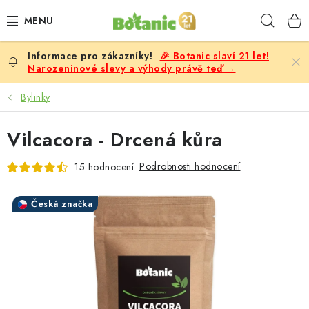
Přejít
Hleda
na
obsah
🎉 Botanic slaví 21 let!
PREMIUM
Narozeninové slevy a výhody právě teď →
DOPLŇKY STRAVY
Bylinky
CÍLE
Vilcacora - Drcená kůra
POTRAVINY, NÁPOJE
Podrobnosti hodnocení
15 hodnocení
SLEVY, AKCE
Česká značka
BESTSELLERY
ŽENY