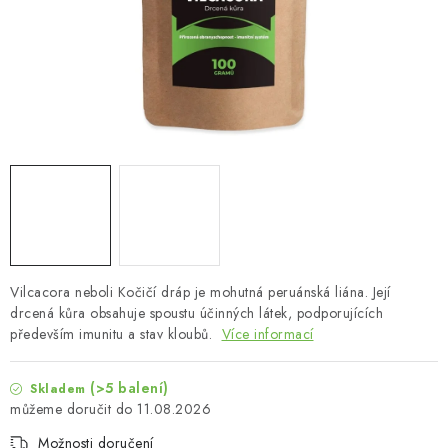
MUŽI
OSTATNÍ
DOVOLENÁ
Doprava a platba
Recenze
Věrnostní program
Proč Botanic?
Kontakty
Vilcacora neboli Kočičí dráp je mohutná peruánská liána. Její
drcená kůra obsahuje spoustu účinných látek, podporujících
především imunitu a stav kloubů.
Více informací
(>5 balení)
Skladem
11.08.2026
Možnosti doručení