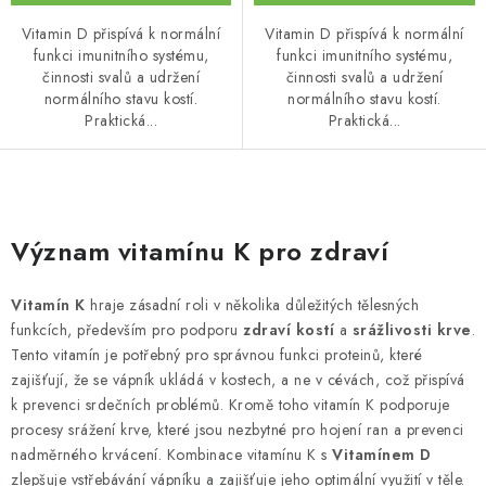
Vitamin D přispívá k normální
Vitamin D přispívá k normální
funkci imunitního systému,
funkci imunitního systému,
činnosti svalů a udržení
činnosti svalů a udržení
normálního stavu kostí.
normálního stavu kostí.
Praktická...
Praktická...
O
v
Význam vitamínu K pro zdraví
l
á
Vitamín K
hraje zásadní roli v několika důležitých tělesných
d
funkcích, především pro podporu
zdraví kostí
a
srážlivosti krve
.
a
Tento vitamín je potřebný pro správnou funkci proteinů, které
c
zajišťují, že se vápník ukládá v kostech, a ne v cévách, což přispívá
k prevenci srdečních problémů. Kromě toho vitamín K podporuje
í
procesy srážení krve, které jsou nezbytné pro hojení ran a prevenci
p
nadměrného krvácení. Kombinace vitamínu K s
Vitamínem D
r
zlepšuje vstřebávání vápníku a zajišťuje jeho optimální využití v těle.