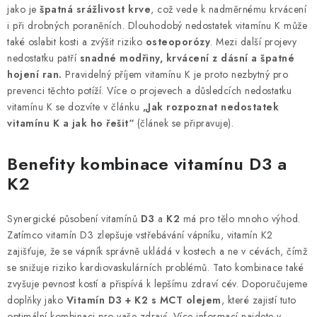
jako je
špatná srážlivost krve
, což vede k nadměrnému krvácení
i při drobných poraněních. Dlouhodobý nedostatek vitamínu K může
také oslabit kosti a zvýšit riziko
osteoporózy
. Mezi další projevy
nedostatku patří
snadné modřiny, krvácení z dásní a špatné
hojení ran.
Pravidelný příjem vitamínu K je proto nezbytný pro
prevenci těchto potíží. Více o projevech a důsledcích nedostatku
vitamínu K se dozvíte v článku
„Jak rozpoznat nedostatek
vitamínu K a jak ho řešit“
(článek se připravuje).
Benefity kombinace vitamínu D3 a
K2
Synergické působení vitamínů
D3
a
K2
má pro tělo mnoho výhod.
Zatímco vitamín D3 zlepšuje vstřebávání vápníku, vitamín K2
zajišťuje, že se vápník správně ukládá v kostech a ne v cévách, čímž
se snižuje riziko kardiovaskulárních problémů. Tato kombinace také
zvyšuje pevnost kostí a přispívá k lepšímu zdraví cév. Doporučujeme
doplňky jako
Vitamín D3 + K2 s MCT olejem
, které zajistí tuto
optimální kombinaci pro vaše zdraví. Více informací najdete v