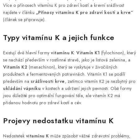
v
Více o přínosech vitamínu K pro zdraví kostí a krevní srážlivost
k
najdete v článku
„Přínosy vitamínu K pro zdraví kostí a krve“
y
(článek se připravuje).
v
ý
Typy vitamínu K a jejich funkce
p
i
Existují dvě hlavní formy
vitamínu K
:
Vitamín K1
(fylochinon), který
s
se nachází především v rostlinné stravě, jako je listová zelenina, a
u
Vitamín K2
(menachinon), který se vyskytuje v živočišných
produktech a fermentovaných potravinách. Vitamín K1 se podílí
především na
srážlivosti krve
, zatímco vitamín K2 je nezbytný pro
ukládání vápníku
v kostech a udržení jejich pevnosti. Obě formy
jsou důležité pro optimální fungování těla, ale vitamín K2 má
přidanou hodnotu pro zdraví kostí a cév.
Projevy nedostatku vitamínu K
Nedostatek
vitamínu K
může způsobit vážné zdravotní problémy,