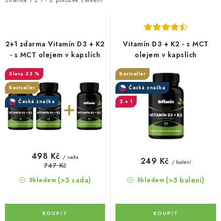
i
e
s
n
p
í
r
p
2+1 zdarma Vitamín D3 + K2
Vitamín D3 + K2 - s MCT
o
r
- s MCT olejem v kapslích
olejem v kapslích
d
o
33 %
Bestseller
u
d
Bestseller
Česká značka
k
u
Česká značka
2 + 1
t
k
ů
t
ů
498 Kč
/ sada
249 Kč
/ balení
747 Kč
(>5 sada)
(>5 balení)
Skladem
Skladem