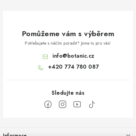
Pomůžeme vám s výběrem
Potřebujete s něčím poradit? Jsme tu pro vás!
info
@
botanic.cz
+420 774 780 087
Z
á
Informace