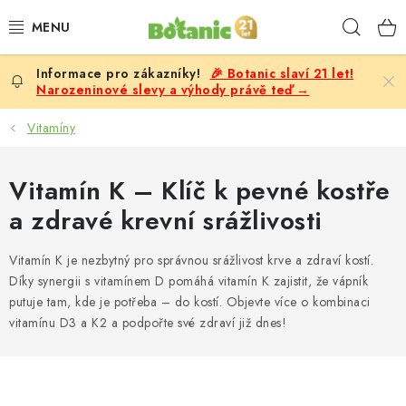
Přejít
Hleda
na
obsah
🎉 Botanic slaví 21 let!
PREMIUM
Narozeninové slevy a výhody právě teď →
DOPLŇKY STRAVY
Vitamíny
CÍLE
Vitamín K – Klíč k pevné kostře
a zdravé krevní srážlivosti
POTRAVINY, NÁPOJE
Vitamín K je nezbytný pro správnou srážlivost krve a zdraví kostí.
SLEVY, AKCE
Díky synergii s vitamínem D pomáhá vitamín K zajistit, že vápník
putuje tam, kde je potřeba – do kostí. Objevte více o kombinaci
BESTSELLERY
vitamínu D3 a K2 a podpořte své zdraví již dnes!
ŽENY