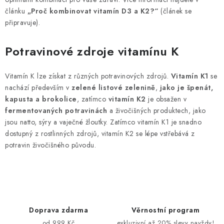
článku
„Proč kombinovat vitamín D3 a K2?“
(článek se
připravuje).
Potravinové zdroje vitamínu K
Vitamín K lze získat z různých potravinových zdrojů.
Vitamín K1
se
nachází především v
zelené listové zelenině
,
jako je špenát,
kapusta a brokolice
, zatímco
vitamín K2
je obsažen v
fermentovaných potravinách
a živočišných produktech, jako
jsou natto, sýry a vaječné žloutky. Zatímco vitamín K1 je snadno
dostupný z rostlinných zdrojů, vitamín K2 se lépe vstřebává z
potravin živočišného původu.
Doprava zdarma
Věrnostní program
od 999 Kč
exkluzivní až 20% slevy navždy!