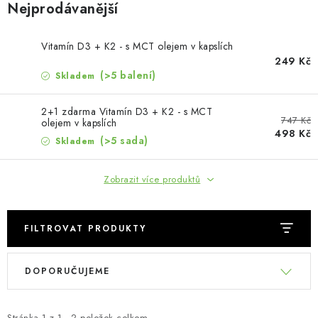
MUŽI
Nejprodávanější
OSTATNÍ
Vitamín D3 + K2 - s MCT olejem v kapslích
249 Kč
DOVOLENÁ
(>5 balení)
Skladem
2+1 zdarma Vitamín D3 + K2 - s MCT
Doprava a platba
Recenze
Věrnostní program
747 Kč
olejem v kapslích
498 Kč
Proč Botanic?
Kontakty
(>5 sada)
Skladem
Zobrazit více produktů
FILTROVAT PRODUKTY
V
Ř
DOPORUČUJEME
ý
a
p
z
Stránka
1
z
1
-
2
položek celkem