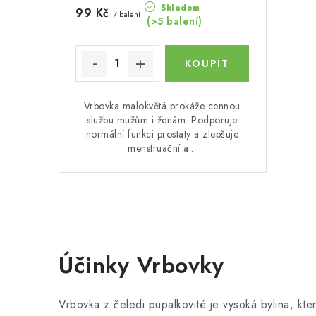
k
Skladem
99 Kč
/ balení
k
(>5 balení)
t
t
ů
ů
Vrbovka malokvětá prokáže cennou
službu mužům i ženám. Podporuje
normální funkci prostaty a zlepšuje
menstruační a...
O
v
Účinky Vrbovky
l
á
Vrbovka z čeledi pupalkovité je vysoká bylina, kter