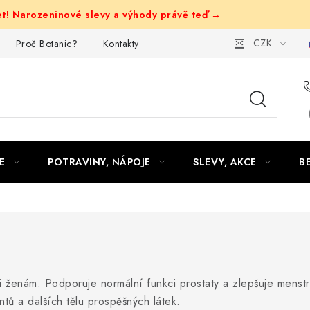
let! Narozeninové slevy a výhody právě teď →
CZK
Proč Botanic?
Kontakty
E
POTRAVINY, NÁPOJE
SLEVY, AKCE
B
ženám. Podporuje normální funkci prostaty a zlepšuje menstr
tů a dalších tělu prospěšných látek.