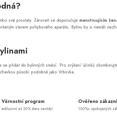
odná?
funkci své prostaty. Zároveň se doporučuje
menstruujícím že
ršeným stavem pohybového aparátu. Bylinu by si neměli nechat
ylinami
e se přidat do bylinných směsí. Pro zvýšení účinků zkombinujt
uchavkou působí podobně jako Vrbovka.
Věrnostní program
Ověřeno zákazn
exkluzivní až 20% slevy navždy!
100%+ spokojených zá