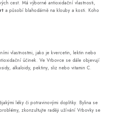
ých cest. Má výborné antioxidační vlastnosti,
rt
a působí blahodárně na klouby a kosti. Koho
mi vlastnostmi, jako je kvercetin, lektin nebo
ntioxidační účinek. Ve Vrbovce se dále objevují
sidy, alkaloidy, pektiny, sliz nebo vitamin C.
akými léky či potravinovými doplňky. Bylina se
 problémy, zkonzultujte raději užívání Vrbovky se