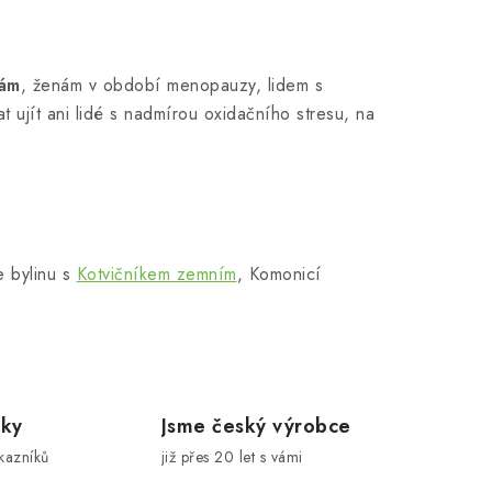
nám
, ženám v období menopauzy, lidem s
 ujít ani lidé s nadmírou oxidačního stresu, na
e bylinu s
Kotvičníkem zemním
, Komonicí
íky
Jsme český výrobce
kazníků
již přes 20 let s vámi