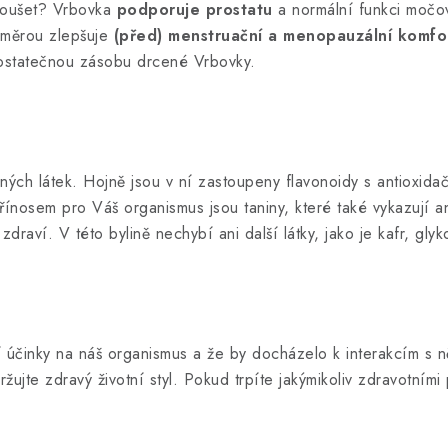
zkoušet? Vrbovka
podporuje prostatu
a normální funkci močov
u měrou zlepšuje
(před) menstruační a menopauzální komfo
 dostatečnou zásobu drcené Vrbovky.
h látek. Hojně jsou v ní zastoupeny flavonoidy s antioxidační
Přínosem pro Váš organismus jsou taniny, které také vykazují a
draví. V této bylině nechybí ani další látky, jako je kafr, glyko
činky na náš organismus a že by docházelo k interakcím s něj
žujte zdravý životní styl. Pokud trpíte jakýmikoliv zdravotními