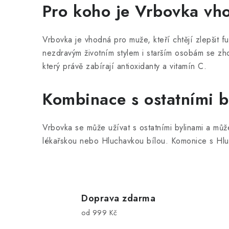
Pro koho je Vrbovka vh
u
Vrbovka je vhodná pro muže, kteří chtějí zlepšit 
nezdravým životním stylem i starším osobám se zho
který právě zabírají antioxidanty a vitamín C.
Kombinace s ostatními b
Vrbovka se může užívat s ostatními bylinami a můž
lékařskou nebo Hluchavkou bílou. Komonice s Hl
Doprava zdarma
od 999 Kč