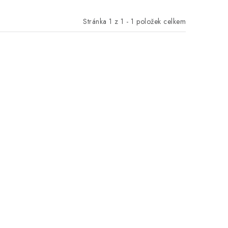
Stránka
1
z
1
-
1
položek celkem