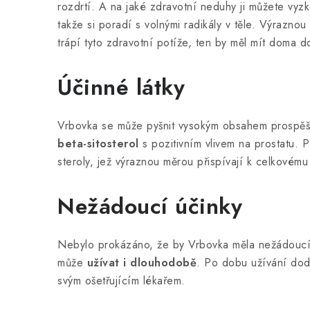
d
rozdrtí. A na jaké zdravotní neduhy ji můžete vy
a
takže si poradí s volnými radikály v těle. Výrazno
trápí tyto zdravotní potíže, ten by měl mít doma
c
í
Účinné látky
p
r
Vrbovka se může pyšnit vysokým obsahem prospěšnýc
v
beta-sitosterol
s pozitivním vlivem na prostatu. 
k
steroly, jež výraznou měrou přispívají k celkovému z
y
Nežádoucí účinky
v
ý
Nebylo prokázáno, že by Vrbovka měla nežádoucí ú
p
může
užívat i dlouhodobě
. Po dobu užívání dodr
i
svým ošetřujícím lékařem.
s