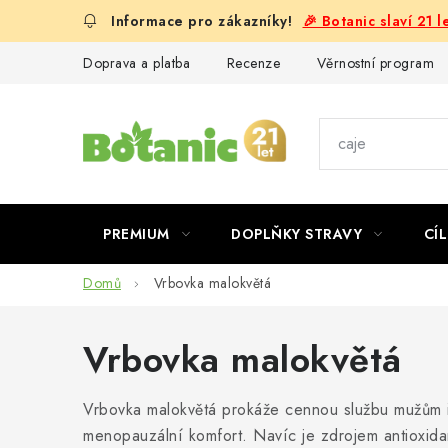
Přejít
🎉 Botanic slaví 21 
na
obsah
Doprava a platba
Recenze
Věrnostní program
PREMIUM
DOPLŇKY STRAVY
CÍL
Domů
Vrbovka malokvětá
Vrbovka malokvětá
Vrbovka malokvětá prokáže cennou službu mužům i 
menopauzální komfort. Navíc je zdrojem antioxidan