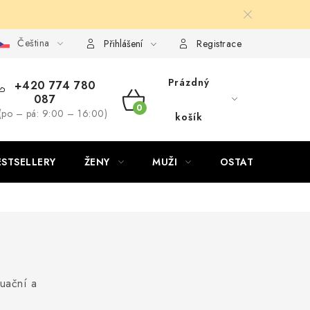
Čeština
Přihlášení
Registrace
Prázdný
+420 774 780
087
NÁKUPNÍ
(po – pá: 9:00 – 16:00)
košík
KOŠÍK
ESTSELLERY
ŽENY
MUŽI
OSTATNÍ
uační a