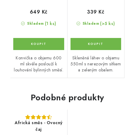
649 Kč
339 Kč
(1 ks)
(>5 ks)
Skladem
Skladem
Konvička o objemu 600
Skleněná láhev o objemu
ml skvěle poslouží k
550ml s nerezovým sítkem
louhování bylinných směsí.
a zeleným obalem.
Podobné produkty
Africká směs - Ovocný
čaj