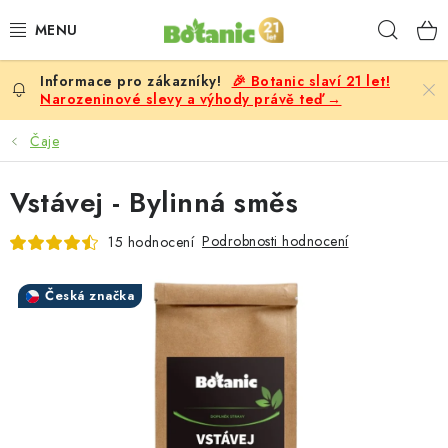
Přejít
Hleda
na
obsah
🎉 Botanic slaví 21 let!
PREMIUM
Narozeninové slevy a výhody právě teď →
DOPLŇKY STRAVY
Čaje
CÍLE
Vstávej - Bylinná směs
POTRAVINY, NÁPOJE
Podrobnosti hodnocení
15 hodnocení
SLEVY, AKCE
Česká značka
BESTSELLERY
ŽENY