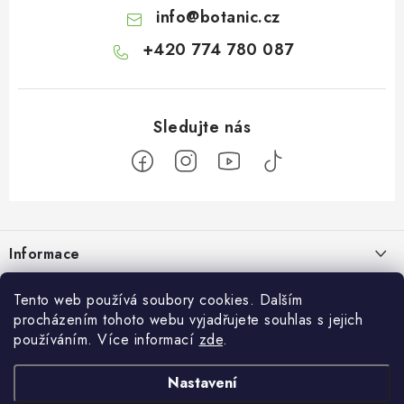
info
@
botanic.cz
+420 774 780 087
Z
á
Informace
p
a
Doprava a platba
Botanic
Tento web používá soubory cookies. Dalším
t
procházením tohoto webu vyjadřujete souhlas s jejich
Velkoobchod
í
Blog
používáním. Více informací
zde
.
Blog Botanic – průvodce světem bylin, vitamínů a
Zakázková výroba
doplňků stravy
Projekt Botanic pomáhá
Nastavení
Facebook
Obchodní podmínky
Jak užívat jablečný ocet: tekutý, kapsle nebo gumové bonbony?
O nás