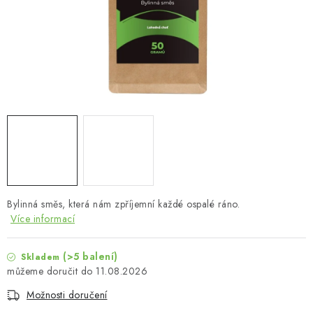
MUŽI
OSTATNÍ
DOVOLENÁ
Doprava a platba
Recenze
Věrnostní program
Proč Botanic?
Kontakty
Bylinná směs, která nám zpříjemní každé ospalé ráno.
Více informací
(>5 balení)
Skladem
11.08.2026
Možnosti doručení