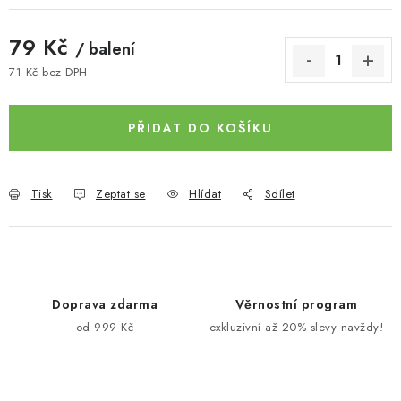
79 Kč
/ balení
71 Kč bez DPH
Měrná cena:
PŘIDAT DO KOŠÍKU
Tisk
Zeptat se
Hlídat
Sdílet
Doprava zdarma
Věrnostní program
od 999 Kč
exkluzivní až 20% slevy navždy!