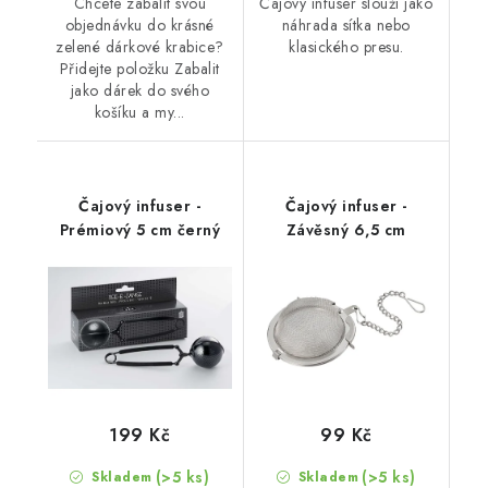
Chcete zabalit svou
Čajový infuser slouží jako
objednávku do krásné
náhrada sítka nebo
zelené dárkové krabice?
klasického presu.
Přidejte položku Zabalit
jako dárek do svého
košíku a my...
Čajový infuser -
Čajový infuser -
Prémiový 5 cm černý
Závěsný 6,5 cm
199 Kč
99 Kč
(>5 ks)
(>5 ks)
Skladem
Skladem