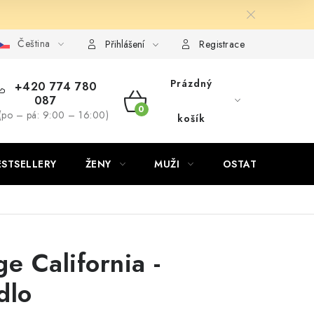
Čeština
Přihlášení
Registrace
Prázdný
+420 774 780
087
NÁKUPNÍ
(po – pá: 9:00 – 16:00)
košík
KOŠÍK
ESTSELLERY
ŽENY
MUŽI
OSTATNÍ
e California -
dlo