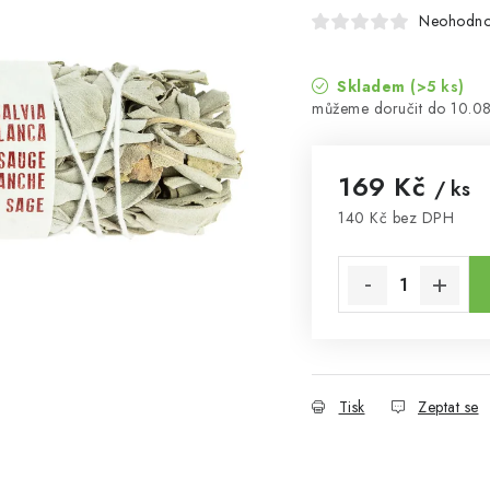
Neohodn
Skladem
(>5 ks)
10.0
169 Kč
/ ks
140 Kč bez DPH
Měrná cena:
Tisk
Zeptat se