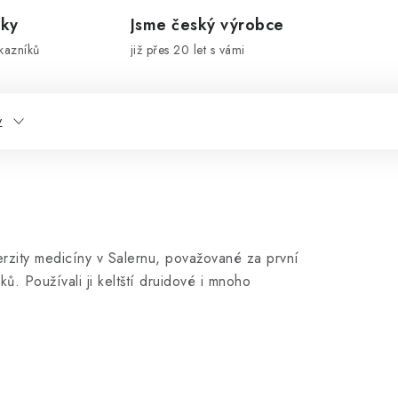
íky
Jsme český výrobce
kazníků
již přes 20 let s vámi
y
erzity medicíny v Salernu, považované za první
ků. Používali ji keltští druidové i mnoho