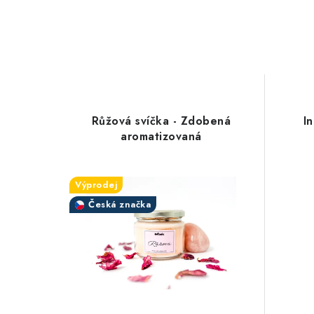
Růžová svíčka - Zdobená
I
aromatizovaná
Výprodej
Česká značka