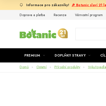
Přejít
🎉 Botanic slaví 21 
na
obsah
Doprava a platba
Recenze
Věrnostní program
PREMIUM
DOPLŇKY STRAVY
CÍL
Domů
Ostatní
Přírodní produkty
Vykuřovadl