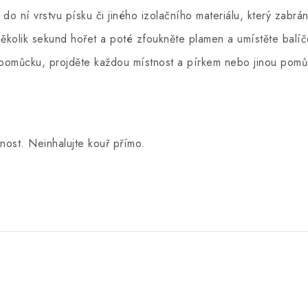
 do ní vrstvu písku či jiného izolačního materiálu, který zabrá
 několik sekund hořet a poté zfoukněte plamen a umístěte balí
 pomůcku, projděte každou místnost a pírkem nebo jinou pomů
nost. Neinhalujte kouř přímo.