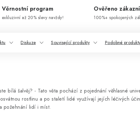
Věrnostní program
Ověřeno zákazn
exkluzivní až 20% slevy navždy!
100%+ spokojených zá
ktu
Diskuze
Související produkty
Podobné produkt
ste bílá šalvěj? - Tato věta pochází z pojednání věhlasné univ
svátnou rostlinu a po staletí lidé využívají jejích léčivých účin
 a požehnání lidí i míst.