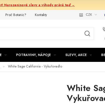
let! Narozeninové slevy a výhody právě teď →
CZK
Proč Botanic?
Kontakty
E
POTRAVINY, NÁPOJE
SLEVY, AKCE
B
a
White Sage California - Vykuřovadlo
White Sag
Vykuřova