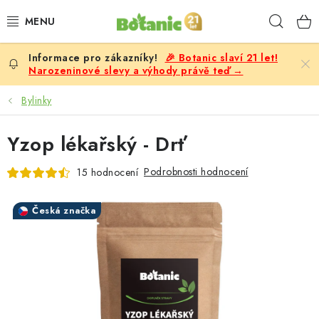
Přejít
Hleda
na
obsah
🎉 Botanic slaví 21 let!
PREMIUM
Narozeninové slevy a výhody právě teď →
DOPLŇKY STRAVY
Bylinky
CÍLE
Yzop lékařský - Drť
POTRAVINY, NÁPOJE
Podrobnosti hodnocení
15 hodnocení
SLEVY, AKCE
Česká značka
BESTSELLERY
ŽENY