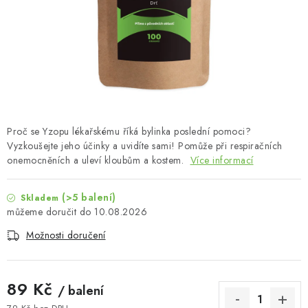
MUŽI
OSTATNÍ
DOVOLENÁ
Doprava a platba
Recenze
Věrnostní program
Proč se Yzopu lékařskému říká bylinka poslední pomoci?
Proč Botanic?
Kontakty
Vyzkoušejte jeho účinky a uvidíte sami! Pomůže při respiračních
onemocněních a uleví kloubům a kostem.
Více informací
(>5 balení)
Skladem
10.08.2026
Možnosti doručení
89 Kč
/ balení