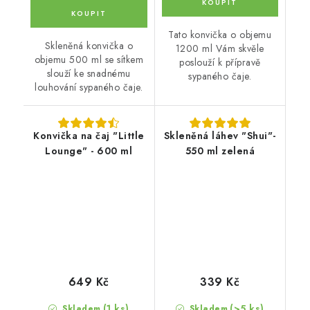
Tato konvička o objemu
Skleněná konvička o
1200 ml Vám skvěle
objemu 500 ml se sítkem
poslouží k přípravě
slouží ke snadnému
sypaného čaje.
louhování sypaného čaje.
Konvička na čaj "Little
Skleněná láhev "Shui"-
Lounge" - 600 ml
550 ml zelená
649 Kč
339 Kč
(1 ks)
(>5 ks)
Skladem
Skladem