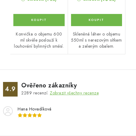
Konvička o objemu 600
Skleněná láhev o objemu
ml skvěle poslouží k
550ml s nerezovým sítkem
louhování bylinných směsí.
a zeleným obalem.
Ověřeno zákazníky
4.9
2289
recenzí.
Zobrazit všechny recenze
Hana Hovadíková