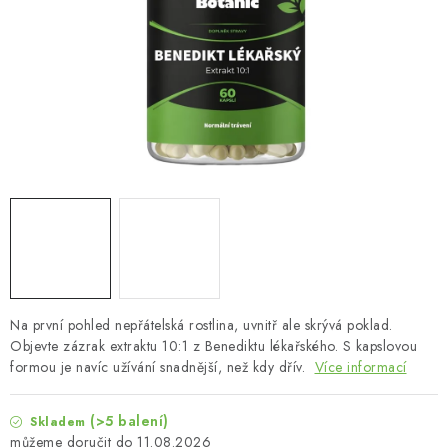
MUŽI
OSTATNÍ
DOVOLENÁ
Doprava a platba
Recenze
Věrnostní program
Proč Botanic?
Kontakty
Na první pohled nepřátelská rostlina, uvnitř ale skrývá poklad.
Objevte zázrak extraktu 10:1 z Benediktu lékařského. S kapslovou
formou je navíc užívání snadnější, než kdy dřív.
Více informací
(>5 balení)
Skladem
11.08.2026