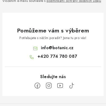
Vložením e-mailu souhlasíte s
podmínkami ochrany osobních údajů
Pomůžeme vám s výběrem
Potřebujete s něčím poradit? Jsme tu pro vás!
info
@
botanic.cz
+420 774 780 087
Z
á