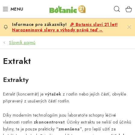
Přejít
Hleda
na
obsah
🎉 Botanic slaví 21 let!
PREMIUM
Narozeninové slevy a výhody právě teď →
DOPLŇKY STRAVY
Slovník pojmů
CÍLE
Extrakt
POTRAVINY, NÁPOJE
Extrakty
SLEVY, AKCE
Extrakt (koncentrát) je
výtažek
z rostlin nebo jejích částí, obvykle
připravený z usušených částí rostlin.
BESTSELLERY
Díky moderním technologiím jsou laboratoře schopny léčivé
ŽENY
vlastnosti rostlin
zkoncentrovat
. Účinky extraktu se neliší od účinků
byliny, ta je pouze prakticky
“zmenšena”
, pro lepší užití za