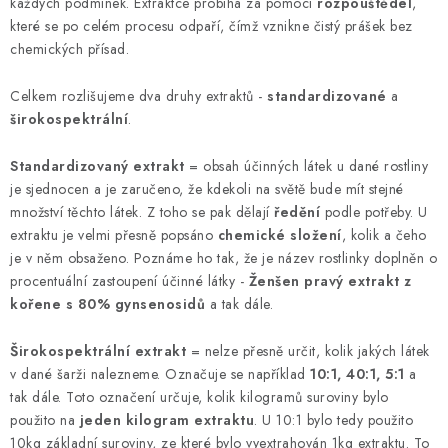
MUŽI
každých podmínek. Extraktce probíhá za pomoci
rozpouštědel
,
které se po celém procesu odpaří, čímž vznikne čistý prášek bez
chemických přísad.
OSTATNÍ
Celkem rozlišujeme dva druhy extraktů -
standardizované
a
DOVOLENÁ
širokospektrální
.
Doprava a platba
Recenze
Věrnostní program
Standardizovaný extrakt
= obsah účinných látek u dané rostliny
je sjednocen a je zaručeno, že kdekoli na světě bude mít stejné
Proč Botanic?
Kontakty
množství těchto látek. Z toho se pak dělají
ředění
podle potřeby. U
extraktu je velmi přesně popsáno
chemické složení
, kolik a čeho
je v něm obsaženo. Poznáme ho tak, že je název rostlinky doplněn o
procentuální zastoupení účinné látky -
Ženšen pravý extrakt z
kořene s 80% gynsenosidů
a tak dále.
Širokospektrální extrakt
= nelze přesně určit, kolik jakých látek
v dané šarži nalezneme. Označuje se například
10:1, 40:1, 5:1
a
tak dále. Toto označení určuje, kolik kilogramů suroviny bylo
použito na
jeden kilogram extraktu
. U 10:1 bylo tedy použito
10kg základní suroviny, ze které bylo vyextrahován 1kg extraktu. To