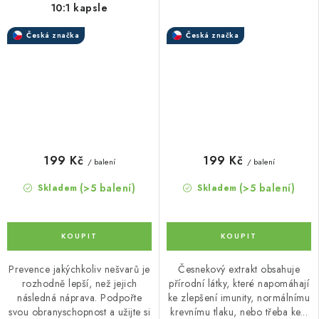
10:1 kapsle
Česká značka
Česká značka
199 Kč
199 Kč
/ balení
/ balení
(>5 balení)
(>5 balení)
Skladem
Skladem
Prevence jakýchkoliv nešvarů je
Česnekový extrakt obsahuje
rozhodně lepší, než jejich
přírodní látky, které napomáhají
následná náprava. Podpořte
ke zlepšení imunity, normálnímu
svou obranyschopnost a užijte si
krevnímu tlaku, nebo třeba ke...