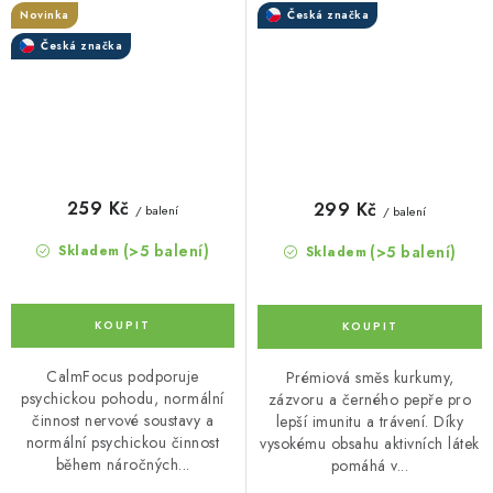
Novinka
Česká značka
kapsle
Česká značka
259 Kč
299 Kč
/ balení
/ balení
(>5 balení)
(>5 balení)
Skladem
Skladem
CalmFocus podporuje
Prémiová směs kurkumy,
psychickou pohodu, normální
zázvoru a černého pepře pro
činnost nervové soustavy a
lepší imunitu a trávení. Díky
normální psychickou činnost
vysokému obsahu aktivních látek
během náročných...
pomáhá v...