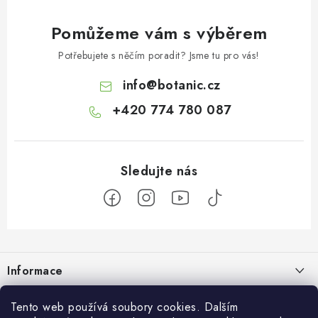
Pomůžeme vám s výběrem
Potřebujete s něčím poradit? Jsme tu pro vás!
info
@
botanic.cz
+420 774 780 087
Z
á
Informace
p
a
Doprava a platba
Tento web používá soubory cookies. Dalším
Botanic
t