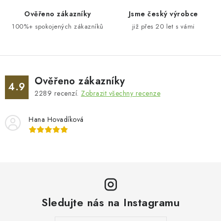
v
ý
Ověřeno zákazníky
Jsme český výrobce
p
100%+ spokojených zákazníků
již přes 20 let s vámi
i
s
u
Ověřeno zákazníky
4.9
2289
recenzí.
Zobrazit všechny recenze
Hana Hovadíková
Sledujte nás na Instagramu