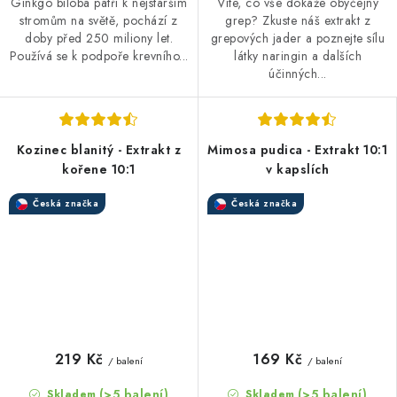
Ginkgo biloba patří k nejstarším
Víte, co vše dokáže obyčejný
stromům na světě, pochází z
grep? Zkuste náš extrakt z
doby před 250 miliony let.
grepových jader a poznejte sílu
Používá se k podpoře krevního...
látky naringin a dalších
účinných...
Kozinec blanitý - Extrakt z
Mimosa pudica - Extrakt 10:1
kořene 10:1
v kapslích
Česká značka
Česká značka
219 Kč
169 Kč
/ balení
/ balení
(>5 balení)
(>5 balení)
Skladem
Skladem