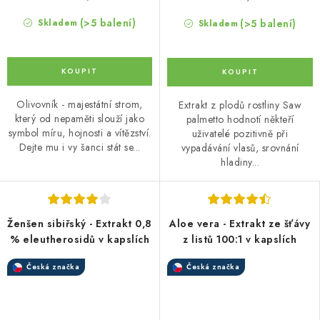
(>5 balení)
(>5 balení)
Skladem
Skladem
Olivovník - majestátní strom,
Extrakt z plodů rostliny Saw
který od nepaměti slouží jako
palmetto hodnotí někteří
symbol míru, hojnosti a vítězství.
uživatelé pozitivně při
Dejte mu i vy šanci stát se...
vypadávání vlasů, srovnání
hladiny...
Ženšen sibiřský - Extrakt 0,8
Aloe vera - Extrakt ze šťávy
% eleutherosidů v kapslích
z listů 100:1 v kapslích
Česká značka
Česká značka