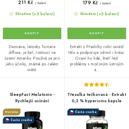
211 Kč
179 Kč
/ balení
/ balení
(>5 balení)
(>5 balení)
Skladem
Skladem
Damiána, latinsky Turnera
Extrakt z Přesličky rolní osvěží
diffusa, je keř, rostoucí na
tělo a podporuje zdraví i krásu.
území Ameriky. Používá se pro
Ocení ho lidé, kteří řeší
jeho účinky, známé po celém
problémy s močovým ústrojím
světě.
a...
SleepFast Melatonin -
Třezalka tečkovaná - Extrakt
Rychlejší usínání
0,3 % hypericinu kapsle
Novinka
Česká značka
Česká značka