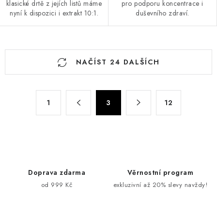
klasické drtě z jejích listů máme
pro podporu koncentrace i
nyní k dispozici i extrakt 10:1.
duševního zdraví.
O
NAČÍST 24 DALŠÍCH
v
l
á
S
d
1
3
12
t
a
r
c
á
n
í
k
p
o
r
Doprava zdarma
Věrnostní program
v
v
od 999 Kč
exkluzivní až 20% slevy navždy!
á
k
n
y
í