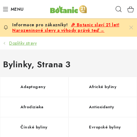
Přejít
Hleda
na
obsah
🎉 Botanic slaví 21 let!
PREMIUM
Narozeninové slevy a výhody právě teď →
DOPLŇKY STRAVY
Doplňky stravy
CÍLE
Bylinky
, Strana 3
POTRAVINY, NÁPOJE
Adaptogeny
Africké byliny
SLEVY, AKCE
BESTSELLERY
Afrodiziaka
Antioxidanty
ŽENY
Čínské byliny
Evropské byliny