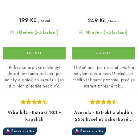
199 Kč
249 Kč
/ balení
/ balení
(>5 balení)
(>5 balení)
Skladem
Skladem
Pískavice pro vás může být
Třešeň není jen na chuť. Možná
dosud neznámá rostlina, její
se vám to zdá neuvěřitelné, za
účinky ale stojí za zkoušku. Jen
chvíli však sami poznáte, proč je
si o nich přečtěte něco víc.
extrakt z třešně tak...
Vrba bílá - Extrakt 10:1 v
Acerola - Extrakt z plodů s
kapslích
25% kyseliny askorbové v
kapslích
Česká značka
Česká značka