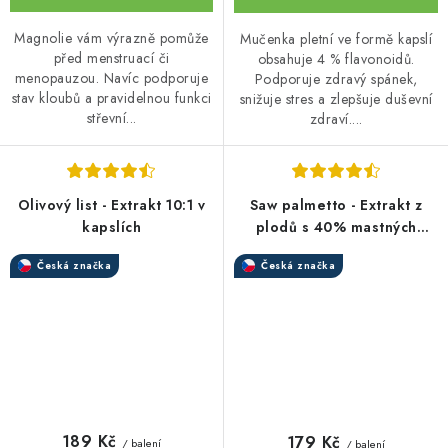
Magnolie vám výrazně pomůže
Mučenka pletní ve formě kapslí
před menstruací či
obsahuje 4 % flavonoidů.
menopauzou. Navíc podporuje
Podporuje zdravý spánek,
stav kloubů a pravidelnou funkci
snižuje stres a zlepšuje duševní
střevní...
zdraví....
Olivový list - Extrakt 10:1 v
Saw palmetto - Extrakt z
kapslích
plodů s 40% mastných
kyselin
Česká značka
Česká značka
189 Kč
179 Kč
/ balení
/ balení