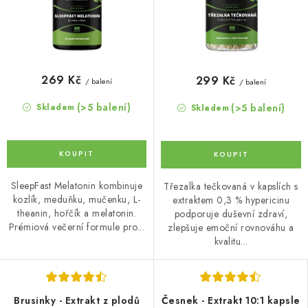
269 Kč
299 Kč
/ balení
/ balení
(>5 balení)
(>5 balení)
Skladem
Skladem
SleepFast Melatonin kombinuje
Třezalka tečkovaná v kapslích s
kozlík, meduňku, mučenku, L-
extraktem 0,3 % hypericinu
theanin, hořčík a melatonin.
podporuje duševní zdraví,
Prémiová večerní formule pro...
zlepšuje emoční rovnováhu a
kvalitu...
Brusinky - Extrakt z plodů
Česnek - Extrakt 10:1 kapsle