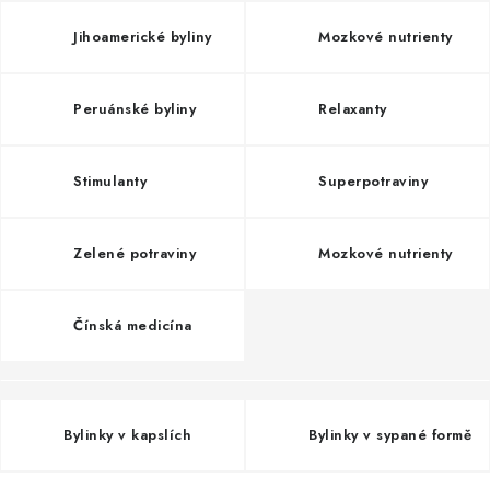
MUŽI
Jihoamerické byliny
Mozkové nutrienty
OSTATNÍ
Peruánské byliny
Relaxanty
DOVOLENÁ
Doprava a platba
Recenze
Věrnostní program
Stimulanty
Superpotraviny
Proč Botanic?
Kontakty
Zelené potraviny
Mozkové nutrienty
Čínská medicína
Bylinky v kapslích
Bylinky v sypané formě