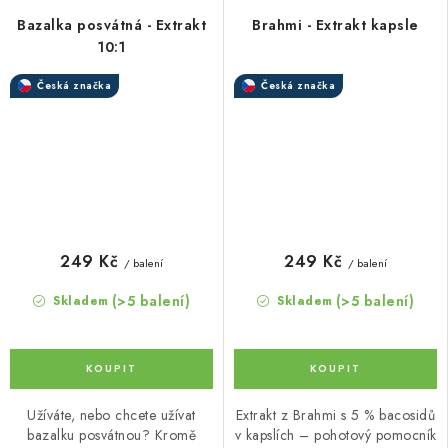
Bazalka posvátná - Extrakt
Brahmi - Extrakt kapsle
10:1
Česká značka
Česká značka
249 Kč
249 Kč
/ balení
/ balení
(>5 balení)
(>5 balení)
Skladem
Skladem
Užíváte, nebo chcete užívat
Extrakt z Brahmi s 5 % bacosidů
bazalku posvátnou? Kromě
v kapslích – pohotový pomocník