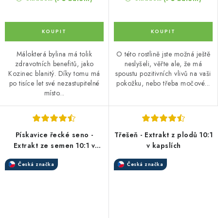
Málokterá bylina má tolik
O této rostlině jste možná ještě
zdravotních benefitů, jako
neslyšeli, věřte ale, že má
Kozinec blanitý. Díky tomu má
spoustu pozitivních vlivů na vaši
po tisíce let své nezastupitelné
pokožku, nebo třeba močové...
místo...
Pískavice řecké seno -
Třešeň - Extrakt z plodů 10:1
Extrakt ze semen 10:1 v
v kapslích
kapslích
Česká značka
Česká značka