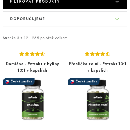
FILTROVAT PRODUKTY
V
Ř
DOPORUČUJEME
ý
a
p
z
i
e
Stránka
3
z
12
-
265
položek celkem
s
n
p
í
r
p
Damiána - Extrakt z byliny
Přeslička rolní - Extrakt 10:1
o
r
10:1 v kapslích
v kapslích
d
o
Česká značka
Česká značka
u
d
k
u
t
k
ů
t
ů