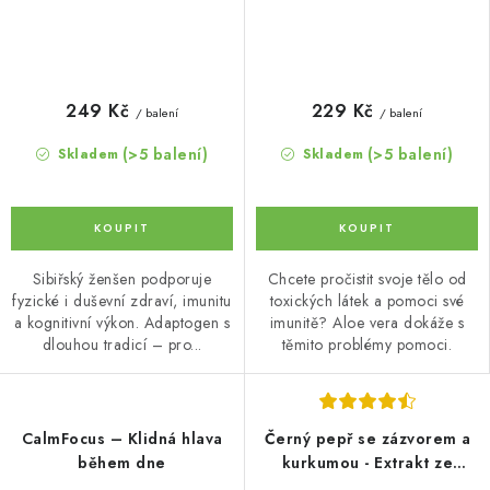
249 Kč
229 Kč
/ balení
/ balení
(>5 balení)
(>5 balení)
Skladem
Skladem
Sibiřský ženšen podporuje
Chcete pročistit svoje tělo od
fyzické i duševní zdraví, imunitu
toxických látek a pomoci své
a kognitivní výkon. Adaptogen s
imunitě? Aloe vera dokáže s
dlouhou tradicí – pro...
těmito problémy pomoci.
CalmFocus – Klidná hlava
Černý pepř se zázvorem a
během dne
kurkumou - Extrakt ze
semínek s 95 % piperinu