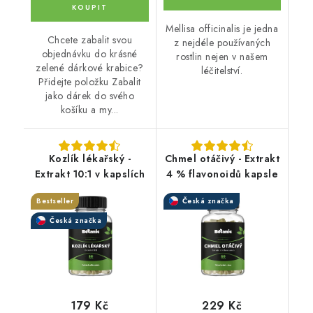
Mellisa officinalis je jedna
Chcete zabalit svou
z nejdéle používaných
objednávku do krásné
rostlin nejen v našem
zelené dárkové krabice?
léčitelství.
Přidejte položku Zabalit
jako dárek do svého
košíku a my...
Kozlík lékařský -
Chmel otáčivý - Extrakt
Extrakt 10:1 v kapslích
4 % flavonoidů kapsle
Bestseller
Česká značka
Česká značka
179 Kč
229 Kč