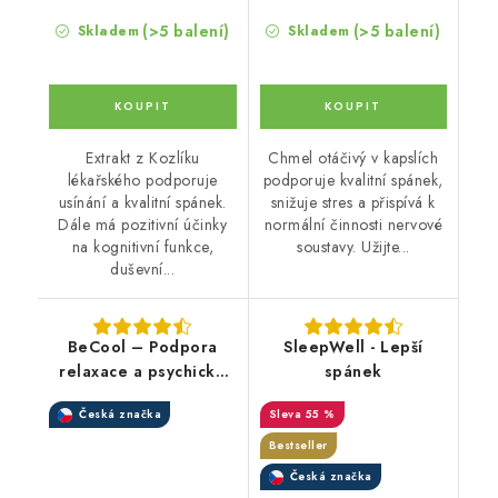
(>5 balení)
(>5 balení)
Skladem
Skladem
Extrakt z Kozlíku
Chmel otáčivý v kapslích
lékařského podporuje
podporuje kvalitní spánek,
usínání a kvalitní spánek.
snižuje stres a přispívá k
Dále má pozitivní účinky
normální činnosti nervové
na kognitivní funkce,
soustavy. Užijte...
duševní...
BeCool – Podpora
SleepWell - Lepší
relaxace a psychické
spánek
rovnováhy
Česká značka
55 %
Bestseller
Česká značka