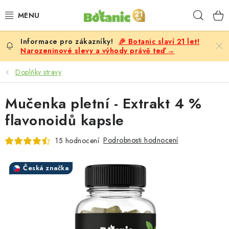
Přejít
Hleda
na
obsah
🎉 Botanic slaví 21 let!
PREMIUM
Narozeninové slevy a výhody právě teď →
DOPLŇKY STRAVY
Doplňky stravy
CÍLE
Mučenka pletní - Extrakt 4 %
flavonoidů kapsle
POTRAVINY, NÁPOJE
Podrobnosti hodnocení
15 hodnocení
SLEVY, AKCE
Česká značka
BESTSELLERY
ŽENY