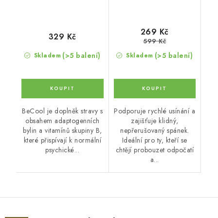
269 Kč
329 Kč
599 Kč
(>5 balení)
(>5 balení)
Skladem
Skladem
BeCool je doplněk stravy s
Podporuje rychlé usínání a
obsahem adaptogenních
zajišťuje klidný,
bylin a vitamínů skupiny B,
nepřerušovaný spánek.
které přispívají k normální
Ideální pro ty, kteří se
psychické...
chtějí probouzet odpočatí
a...