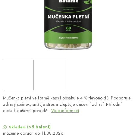
MUŽI
OSTATNÍ
DOVOLENÁ
Doprava a platba
Recenze
Věrnostní program
Proč Botanic?
Kontakty
Mučenka pletní ve formě kapslí obsahuje 4 % flavonoidů. Podporuje
zdravý spánek, snižuje stres a zlepšuje duševní zdraví. Přírodní
cesta k duševní pohodě.
Více informací
(>5 balení)
Skladem
11.08.2026