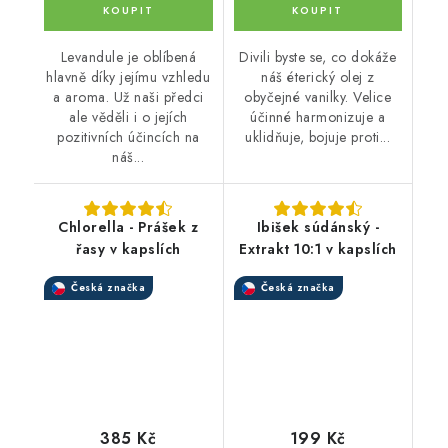
Levandule je oblíbená
Divili byste se, co dokáže
hlavně díky jejímu vzhledu
náš éterický olej z
a aroma. Už naši předci
obyčejné vanilky. Velice
ale věděli i o jejích
účinné harmonizuje a
pozitivních účincích na
uklidňuje, bojuje proti...
náš...
Chlorella - Prášek z
Ibišek súdánský -
řasy v kapslích
Extrakt 10:1 v kapslích
Česká značka
Česká značka
385 Kč
199 Kč