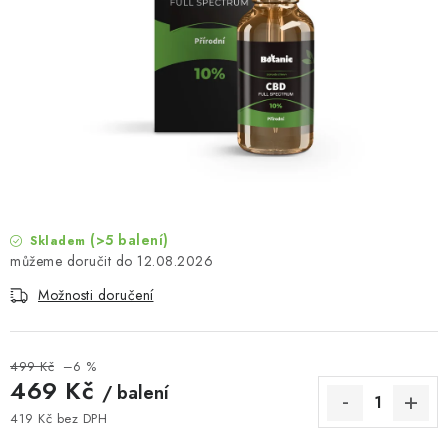
MUŽI
OSTATNÍ
DOVOLENÁ
Doprava a platba
Recenze
Věrnostní program
Proč Botanic?
Kontakty
(>5 balení)
Skladem
12.08.2026
Možnosti doručení
499 Kč
–6 %
469 Kč
/ balení
419 Kč bez DPH
Měrná cena: