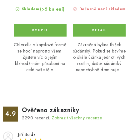
(>5 balení)
Skladem
Dočasně není skladem
Chlorella v kapslové formě
Zázračná bylina Ibišek
se hodí naprosto všem.
súdánský. Pokud se bavíme
Zjistěte víc o jejím
o škále účinků jednotlivých
blahodárném působení na
rostlin, ibišek súdánský
celé naše tělo.
nepochybně dominuje....
Ověřeno zákazníky
4.9
2290
recenzí.
Zobrazit všechny recenze
Jiří Belda