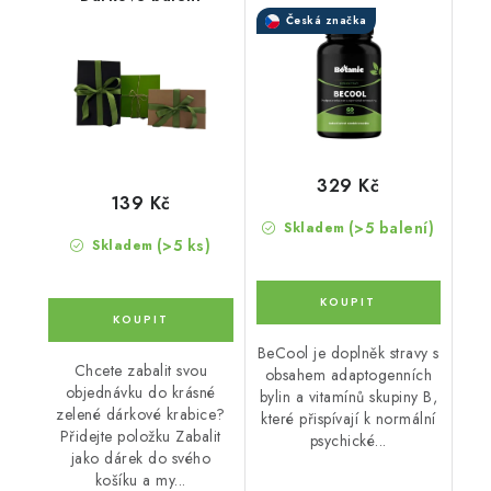
rovnováhy
Česká značka
329 Kč
139 Kč
(>5 balení)
Skladem
(>5 ks)
Skladem
BeCool je doplněk stravy s
Chcete zabalit svou
obsahem adaptogenních
objednávku do krásné
bylin a vitamínů skupiny B,
zelené dárkové krabice?
které přispívají k normální
Přidejte položku Zabalit
psychické...
jako dárek do svého
košíku a my...