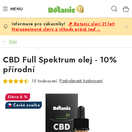
Přejít
Hleda
na
obsah
🎉 Botanic slaví 21 let!
PREMIUM
Narozeninové slevy a výhody právě teď →
DOPLŇKY STRAVY
Olej
CÍLE
CBD Full Spektrum olej - 10%
přírodní
POTRAVINY, NÁPOJE
Podrobnosti hodnocení
15 hodnocení
SLEVY, AKCE
6 %
BESTSELLERY
Česká značka
ŽENY