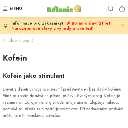
Přejít
Hleda
na
obsah
🎉 Botanic slaví 21 let!
PREMIUM
Narozeninové slevy a výhody právě teď →
DOPLŇKY STRAVY
Slovník pojmů
CÍLE
Kofein
POTRAVINY, NÁPOJE
Kofein jako stimulant
SLEVY, AKCE
Devět z deseti Evropanů si neumí představit den bez dávky kofeinu,
čímž se kofein dostává na přední příčky užívaných drog. Kofein je
BESTSELLERY
významným zdrojem energie, odstraňuje únavu, zlepšuje náladu,
pomáhá soustředit se a zostřuje vnímavost. Při nadměrném požívání
ŽENY
může na něm vzniknout závislost.