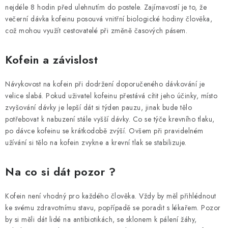
nejdéle 8 hodin před ulehnutím do postele. Zajímavostí je to, že
večerní dávka kofeinu posouvá vnitřní biologické hodiny člověka,
což mohou využít cestovatelé při změně časových pásem.
Kofein a závislost
Návykovost na kofein při dodržení doporučeného dávkování je
velice slabá. Pokud uživatel kofeinu přestává cítit jeho účinky, místo
zvyšování dávky je lepší dát si týden pauzu, jinak bude tělo
potřebovat k nabuzení stále vyšší dávky. Co se týče krevního tlaku,
po dávce kofeinu se krátkodobě zvýší. Ovšem při pravidelném
užívání si tělo na kofein zvykne a krevní tlak se stabilizuje.
Na co si dát pozor ?
Kofein není vhodný pro každého člověka. Vždy by měl přihlédnout
ke svému zdravotnímu stavu, popřípadě se poradit s lékařem. Pozor
by si měli dát lidé na antibiotikách, se sklonem k pálení žáhy,