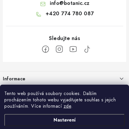
info
@
botanic.cz
+420 774 780 087
Z
á
Informace
p
a
Doprava a platba
Botanic
Tento web používá soubory cookies. Dalším
t
procházením tohoto webu vyjadřujete souhlas s jejich
Velkoobchod
í
Blog
používáním. Více informací
zde
.
Blog Botanic – průvodce světem bylin, vitamínů a
Zakázková výroba
doplňků stravy
Projekt Botanic pomáhá
Nastavení
Facebook
Obchodní podmínky
Jak užívat jablečný ocet: tekutý, kapsle nebo gumové bonbony?
O nás