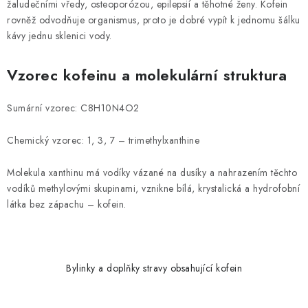
žaludečními vředy, osteoporózou, epilepsií a těhotné ženy. Kofein
rovněž odvodňuje organismus, proto je dobré vypít k jednomu šálku
kávy jednu sklenici vody.
Vzorec kofeinu a molekulární struktura
Sumární vzorec: C8H10N4O2
Chemický vzorec: 1, 3, 7 – trimethylxanthine
Molekula xanthinu má vodíky vázané na dusíky a nahrazením těchto
vodíků methylovými skupinami, vznikne bílá, krystalická a hydrofobní
látka bez zápachu – kofein.
Bylinky a doplňky stravy obsahující kofein