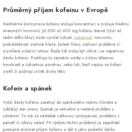
Průměrný příjem kofeinu v Evropě
Nadměrná konzumace kofeinu snižuje koncentraci a zvyšuje hladinu
stresových hormonů. Již 500 až 600 mg kofeinu denně (čtyři až
sedm šálků kávy) může vyvolat úzkost,
nespavost
, nervozitu,
podrážděnost, svalové křeče, bolesti hlavy, zažívací problémy či
zrychlený srdeční rytmus. Řada lidí může být citlivá i na nepatrnou
dávku kofeinu. Postihuje to zejména osoby s nízkou tělesnou
hmotností a úzkostnou povahou, nebo lidi, kteří nejsou na kofein
zvyklí či požívají určité druhy léků.
Kofein a spánek
Vyšší dávky kofeinu zasahují do spánkového režimu člověka a
oddalují stav únavy. Spánek je nekvalitní a nastává problém s
usínáním. To má za následek celkovou vyčerpanost, problémy s
pamětí či výkyvy nálad. Při výskytu těchto problémů je zapotřebí
postupně snižovat příjem kofeinu a dát si jeho poslední dávku