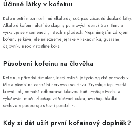
MUŽI
Účinné látky v kofeinu
OSTATNÍ
Kofein patří mezi rostlinné alkaloidy, což jsou zásadité dusíkaté látky.
Alkaloid kofein náleží do skupiny purinových derivátů xanthinu a
DOVOLENÁ
vyskytuje se v semenech, listech a plodech. Nejznámějším zdrojem
kofeinu je káva, ale nalezneme jej také v kakaovníku, guaraně,
čajovníku nebo v rostlině koka.
Doprava a platba
Recenze
Věrnostní program
Proč Botanic?
Kontakty
Působení kofeinu na člověka
Kofein je přírodní stimulant, který ovlivňuje fyziologické pochody v
těle a působí na centrální nervovou soustavu. Zrychluje tep, zvedá
krevní tlak, pomáhá odbourávat tukovou tkáň, zvyšuje tvorbu a
vylučování moči, zlepšuje vstřebávání cukru, uvolňuje hladké
svalstvo a podporuje střevní peristaltiku.
Kdy si dát užít první kofeinový doplněk?