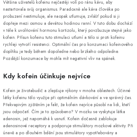
Většina uživatelů kofeinu nejčastěji volí po ránu kávu, aby
nastartovala svůj organismus. Paradoxně ale káva člověka po
probuzení nestimuluje, ale naopak utlumuje, zvlášť pokud si ji
dopřeje mezi osmou a devátou hodinou ranní. V tuto dobu dochází
v těle k uvolňování hormonu kortizolu, který povzbuzuje stejně jako
kofein. Přísun kofeinu tuto stimulaci utlumí a tělo si proti kofeinu
rychleji vytvoří resistenci. Optimální čas pro konzumaci kofeinového
doplňku je tedy během dopoledne nebo brzkého odpoledne.
Pozdější konzumace by mohla mít negativní vliv na spánek.
Kdy kofein účinkuje nejvíce
Kofein je životabudič a zlepšuje výkony v mnoha oblastech. Účinné
látky kofeinu tělo využije při optimálním dávkování a ve správný čas.
Překvapivým zjištěním je fakt, že kofein nejvíce působí na lidi, kteří
jsou odpočatí. Čím je to způsobeno? V mozku se vyskytuje látka
adenosin, jež napomáhá k usnutí. Kofein dočasně zablokuje
adenosinové receptory a podporuje stimulátory mozkové aktivity. Při
únavě a po dlouhém bdění jsou stimulátory vypotřebovány a